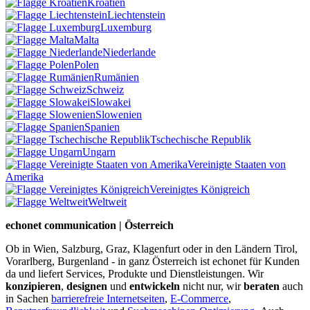
Kroatien
Liechtenstein
Luxemburg
Malta
Niederlande
Polen
Rumänien
Schweiz
Slowakei
Slowenien
Spanien
Tschechische Republik
Ungarn
Vereinigte Staaten von
Amerika
Vereinigtes Königreich
Weltweit
echonet communication | Österreich
Ob in Wien, Salzburg, Graz, Klagenfurt oder in den Ländern Tirol,
Vorarlberg, Burgenland - in ganz Österreich ist echonet für Kunden
da und liefert Services, Produkte und Dienstleistungen. Wir
konzipieren
,
designen
und
entwickeln
nicht nur, wir
beraten
auch
in Sachen
barrierefreie Internetseiten
,
E-Commerce
,