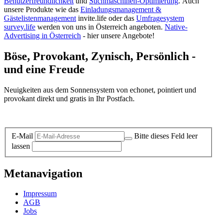
Benutzerfreundlichkeit
und
Suchmaschinen-Optimierung
.
Auch
unsere Produkte wie das
Einladungsmanagement &
Gästelistenmanagement
invite.life oder das
Umfragesystem
survey.life
werden von uns in Österreich angeboten.
Native-
Advertising in Österreich
- hier unsere Angebote!
Böse, Provokant, Zynisch, Persönlich -
und eine Freude
Neuigkeiten aus dem Sonnensystem von echonet, pointiert und
provokant direkt und gratis in Ihr Postfach.
Datenschutz-Information zum Newsletter
E-Mail
Bitte dieses Feld leer
lassen
Metanavigation
Impressum
AGB
Jobs