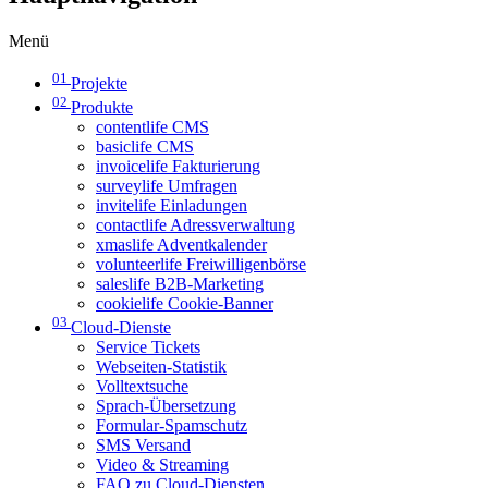
Menü
01
Projekte
02
Produkte
contentlife CMS
basiclife CMS
invoicelife Fakturierung
surveylife Umfragen
invitelife Einladungen
contactlife Adressverwaltung
xmaslife Adventkalender
volunteerlife Freiwilligenbörse
saleslife B2B-Marketing
cookielife Cookie-Banner
03
Cloud-Dienste
Service Tickets
Webseiten-Statistik
Volltextsuche
Sprach-Übersetzung
Formular-Spamschutz
SMS Versand
Video & Streaming
FAQ zu Cloud-Diensten