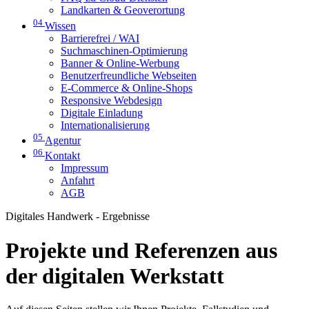
Landkarten & Geoverortung
04
Wissen
Barrierefrei / WAI
Suchmaschinen-Optimierung
Banner & Online-Werbung
Benutzerfreundliche Webseiten
E-Commerce & Online-Shops
Responsive Webdesign
Digitale Einladung
Internationalisierung
05
Agentur
06
Kontakt
Impressum
Anfahrt
AGB
Digitales Handwerk - Ergebnisse
Projekte und Referenzen aus
der digitalen Werkstatt