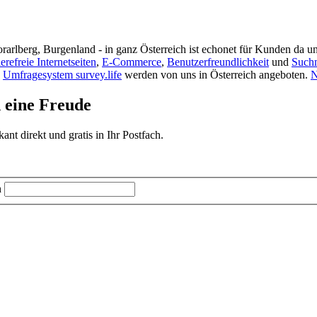
rarlberg, Burgenland - in ganz Österreich ist echonet für Kunden da un
ierefreie Internetseiten
,
E-Commerce
,
Benutzerfreundlichkeit
und
Such
s
Umfragesystem survey.life
werden von uns in Österreich angeboten.
N
d eine Freude
t direkt und gratis in Ihr Postfach.
n