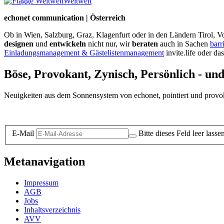
Weltweit
echonet communication | Österreich
Ob in Wien, Salzburg, Graz, Klagenfurt oder in den Ländern Tirol, Vo
designen
und
entwickeln
nicht nur, wir
beraten
auch in Sachen
barr
Einladungsmanagement & Gästelistenmanagement
invite.life oder da
Böse, Provokant, Zynisch, Persönlich - un
Neuigkeiten aus dem Sonnensystem von echonet, pointiert und provokan
Datenschutz-Information zum Newsletter
E-Mail
Bitte dieses Feld leer lasse
Metanavigation
Impressum
AGB
Jobs
Inhaltsverzeichnis
AVV