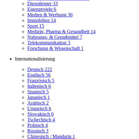
Dienstleister
33
Eigenprojekt
6
Medien & Werbung
36
Immobilien
14
Sport
15
Medizin, Pharma & Gesundheit
14
Nahrungs- & Genußmittel
7
Telekommunikation
3
Forschung & Wissenschaft
1
Internationalisierung
Deutsch
222
Englisch
56
Französisch
5
Italienisch
6
Spanisch
5
Japanisch
1
Arabisch
2
Ungarisch
6
Slowakisch
6
Tschechisch
4
Polnisch
4
Russisch
3
Chinesisch / Mandarin
1