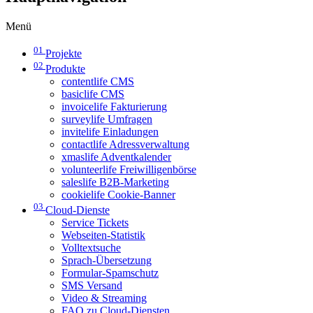
Menü
01
Projekte
02
Produkte
contentlife CMS
basiclife CMS
invoicelife Fakturierung
surveylife Umfragen
invitelife Einladungen
contactlife Adressverwaltung
xmaslife Adventkalender
volunteerlife Freiwilligenbörse
saleslife B2B-Marketing
cookielife Cookie-Banner
03
Cloud-Dienste
Service Tickets
Webseiten-Statistik
Volltextsuche
Sprach-Übersetzung
Formular-Spamschutz
SMS Versand
Video & Streaming
FAQ zu Cloud-Diensten