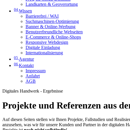
Landkarten & Geoverortung
04
Wissen
Barrierefrei / WAI
Suchmaschinen-Optimierung
Banner & Online-Werbung
Benutzerfreundliche Webseiten
E-Commerce & Online-Shops
Responsive Webdesign
Digitale Einladung
Internationalisierung
05
Agentur
06
Kontakt
Impressum
Anfahrt
AGB
Digitales Handwerk - Ergebnisse
Projekte und Referenzen aus der
Auf diesen Seiten stellen wir Ihnen Projekte, Fallstudien und Realis
anzusehen, was wir für unsere Kunden und Partner in der digitalen 
Projekte ist
noch nicht vollständig
!