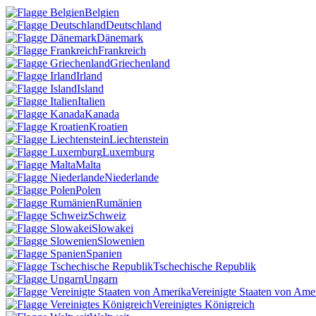
Belgien
Deutschland
Dänemark
Frankreich
Griechenland
Irland
Island
Italien
Kanada
Kroatien
Liechtenstein
Luxemburg
Malta
Niederlande
Polen
Rumänien
Schweiz
Slowakei
Slowenien
Spanien
Tschechische Republik
Ungarn
Vereinigte Staaten von Ame
Vereinigtes Königreich