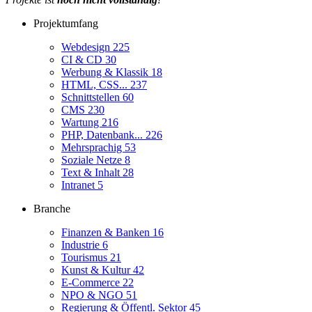
Projektumfang
Webdesign
225
CI & CD
30
Werbung & Klassik
18
HTML, CSS...
237
Schnittstellen
60
CMS
230
Wartung
216
PHP, Datenbank...
226
Mehrsprachig
53
Soziale Netze
8
Text & Inhalt
28
Intranet
5
Branche
Finanzen & Banken
16
Industrie
6
Tourismus
21
Kunst & Kultur
42
E-Commerce
22
NPO & NGO
51
Regierung & Öffentl. Sektor
45