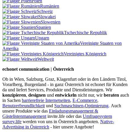
Polen
Rumänien
Schweiz
Slowakei
Slowenien
Spanien
Tschechische Republik
Ungarn
Vereinigte Staaten von
Amerika
Vereinigtes Königreich
Weltweit
echonet communication | Österreich
Ob in Wien, Salzburg, Graz, Klagenfurt oder in den Ländern Tirol,
Vorarlberg, Burgenland - in ganz Österreich ist echonet für Kunden
da und liefert Services, Produkte und Dienstleistungen. Wir
konzipieren
,
designen
und
entwickeln
nicht nur, wir
beraten
auch
in Sachen
barrierefreie Internetseiten
,
E-Commerce
,
Benutzerfreundlichkeit
und
Suchmaschinen-Optimierung
.
Auch
unsere Produkte wie das
Einladungsmanagement &
Gästelistenmanagement
invite.life oder das
Umfragesystem
survey.life
werden von uns in Österreich angeboten.
Native-
Advertising in Österreich
- hier unsere Angebote!