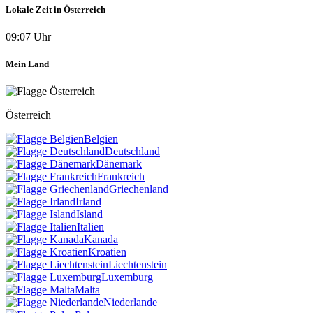
Lokale Zeit in Österreich
09:07 Uhr
Mein Land
Österreich
Belgien
Deutschland
Dänemark
Frankreich
Griechenland
Irland
Island
Italien
Kanada
Kroatien
Liechtenstein
Luxemburg
Malta
Niederlande