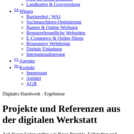
Landkarten & Geoverortung
04
Wissen
Barrierefrei / WAI
Suchmaschinen-Optimierung
Banner & Online-Werbung
Benutzerfreundliche Webseiten
E-Commerce & Online-Shops
Responsive Webdesign
Digitale Einladung
Internationalisierung
05
Agentur
06
Kontakt
Impressum
Anfahrt
AGB
Digitales Handwerk - Ergebnisse
Projekte und Referenzen aus
der digitalen Werkstatt