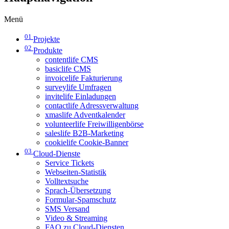
Menü
01
Projekte
02
Produkte
contentlife CMS
basiclife CMS
invoicelife Fakturierung
surveylife Umfragen
invitelife Einladungen
contactlife Adressverwaltung
xmaslife Adventkalender
volunteerlife Freiwilligenbörse
saleslife B2B-Marketing
cookielife Cookie-Banner
03
Cloud-Dienste
Service Tickets
Webseiten-Statistik
Volltextsuche
Sprach-Übersetzung
Formular-Spamschutz
SMS Versand
Video & Streaming
FAQ zu Cloud-Diensten