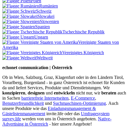
Polen
Rumänien
Schweiz
Slowakei
Slowenien
Spanien
Tschechische Republik
Ungarn
Vereinigte Staaten von
Amerika
Vereinigtes Königreich
Weltweit
echonet communication | Österreich
Ob in Wien, Salzburg, Graz, Klagenfurt oder in den Ländern Tirol,
Vorarlberg, Burgenland - in ganz Österreich ist echonet für Kunden
da und liefert Services, Produkte und Dienstleistungen. Wir
konzipieren
,
designen
und
entwickeln
nicht nur, wir
beraten
auch
in Sachen
barrierefreie Internetseiten
,
E-Commerce
,
Benutzerfreundlichkeit
und
Suchmaschinen-Optimierung
.
Auch
unsere Produkte wie das
Einladungsmanagement &
Gästelistenmanagement
invite.life oder das
Umfragesystem
survey.life
werden von uns in Österreich angeboten.
Native-
Advertising in Österreich
- hier unsere Angebote!