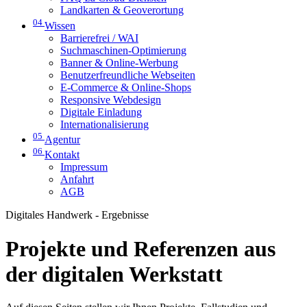
Landkarten & Geoverortung
04
Wissen
Barrierefrei / WAI
Suchmaschinen-Optimierung
Banner & Online-Werbung
Benutzerfreundliche Webseiten
E-Commerce & Online-Shops
Responsive Webdesign
Digitale Einladung
Internationalisierung
05
Agentur
06
Kontakt
Impressum
Anfahrt
AGB
Digitales Handwerk - Ergebnisse
Projekte und Referenzen aus
der digitalen Werkstatt