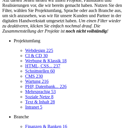
Auf diesen Seiten stellen wir Ihnen Projekte, Fallstudien und
Realisierungen vor, die wir bereits gemacht haben. Nutzen Sie den
Filter, wählen Sie Projektumfang, Sprache oder auch Branche aus,
um sich anzusehen, was wir für unsere Kunden und Partner in der
digitalen Handwerkstatt umgesetzt haben.
Um einen Filter wieder
zu deaktiveren, klicken Sie einfach nochmal drauf. Die
Zusammenstellung der Projekte ist
noch nicht vollständig
!
Projektumfang
Webdesign
225
CI & CD
30
Werbung & Klassik
18
HTML, CSS...
237
Schnittstellen
60
CMS
230
Wartung
216
PHP, Datenbank...
226
Mehrsprachig
53
Soziale Netze
8
Text & Inhalt
28
Intranet
5
Branche
Finanzen & Banken
16