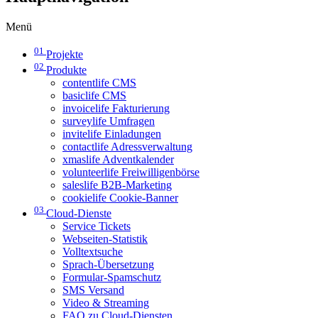
Menü
01
Projekte
02
Produkte
contentlife CMS
basiclife CMS
invoicelife Fakturierung
surveylife Umfragen
invitelife Einladungen
contactlife Adressverwaltung
xmaslife Adventkalender
volunteerlife Freiwilligenbörse
saleslife B2B-Marketing
cookielife Cookie-Banner
03
Cloud-Dienste
Service Tickets
Webseiten-Statistik
Volltextsuche
Sprach-Übersetzung
Formular-Spamschutz
SMS Versand
Video & Streaming
FAQ zu Cloud-Diensten