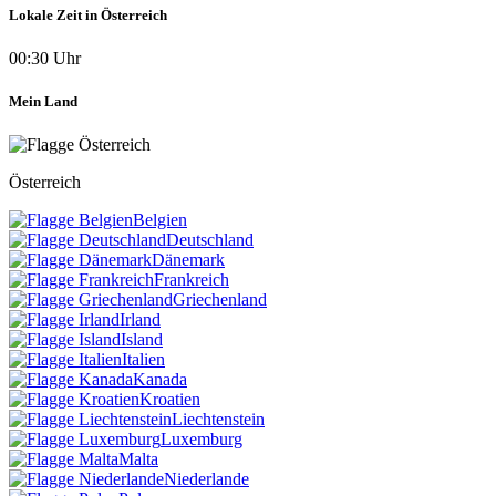
Lokale Zeit in Österreich
00:30 Uhr
Mein Land
Österreich
Belgien
Deutschland
Dänemark
Frankreich
Griechenland
Irland
Island
Italien
Kanada
Kroatien
Liechtenstein
Luxemburg
Malta
Niederlande