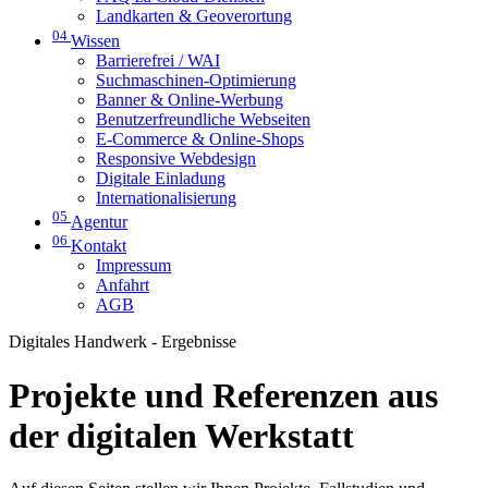
Landkarten & Geoverortung
04
Wissen
Barrierefrei / WAI
Suchmaschinen-Optimierung
Banner & Online-Werbung
Benutzerfreundliche Webseiten
E-Commerce & Online-Shops
Responsive Webdesign
Digitale Einladung
Internationalisierung
05
Agentur
06
Kontakt
Impressum
Anfahrt
AGB
Digitales Handwerk - Ergebnisse
Projekte und Referenzen aus
der digitalen Werkstatt