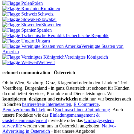
Polen
Rumänien
Schweiz
Slowakei
Slowenien
Spanien
Tschechische Republik
Ungarn
Vereinigte Staaten von
Amerika
Vereinigtes Königreich
Weltweit
echonet communication | Österreich
Ob in Wien, Salzburg, Graz, Klagenfurt oder in den Ländern Tirol,
Vorarlberg, Burgenland - in ganz Österreich ist echonet für Kunden
da und liefert Services, Produkte und Dienstleistungen. Wir
konzipieren
,
designen
und
entwickeln
nicht nur, wir
beraten
auch
in Sachen
barrierefreie Internetseiten
,
E-Commerce
,
Benutzerfreundlichkeit
und
Suchmaschinen-Optimierung
.
Auch
unsere Produkte wie das
Einladungsmanagement &
Gästelistenmanagement
invite.life oder das
Umfragesystem
survey.life
werden von uns in Österreich angeboten.
Native-
Advertising in Österreich
- hier unsere Angebote!