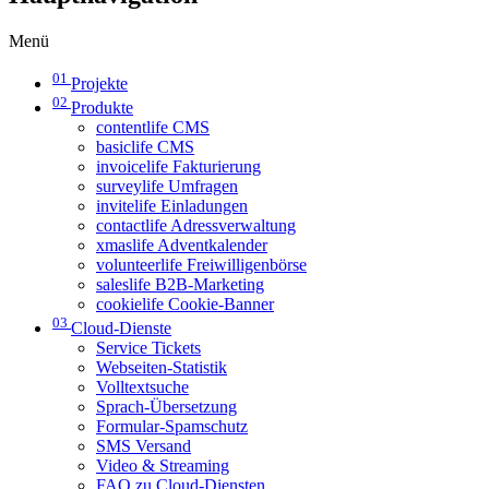
Menü
01
Projekte
02
Produkte
contentlife CMS
basiclife CMS
invoicelife Fakturierung
surveylife Umfragen
invitelife Einladungen
contactlife Adressverwaltung
xmaslife Adventkalender
volunteerlife Freiwilligenbörse
saleslife B2B-Marketing
cookielife Cookie-Banner
03
Cloud-Dienste
Service Tickets
Webseiten-Statistik
Volltextsuche
Sprach-Übersetzung
Formular-Spamschutz
SMS Versand
Video & Streaming
FAQ zu Cloud-Diensten