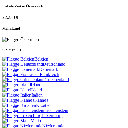
Lokale Zeit in Österreich
22:23 Uhr
Mein Land
Österreich
Belgien
Deutschland
Dänemark
Frankreich
Griechenland
Irland
Island
Italien
Kanada
Kroatien
Liechtenstein
Luxemburg
Malta
Niederlande