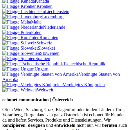
Kanada
Kroatien
Liechtenstein
Luxemburg
Malta
Niederlande
Polen
Rumänien
Schweiz
Slowakei
Slowenien
Spanien
Tschechische Republik
Ungarn
Vereinigte Staaten von
Amerika
Vereinigtes Königreich
Weltweit
echonet communication | Österreich
Ob in Wien, Salzburg, Graz, Klagenfurt oder in den Ländern Tirol,
Vorarlberg, Burgenland - in ganz Österreich ist echonet für Kunden
da und liefert Services, Produkte und Dienstleistungen. Wir
konzipieren
,
designen
und
entwickeln
nicht nur, wir
beraten
auch