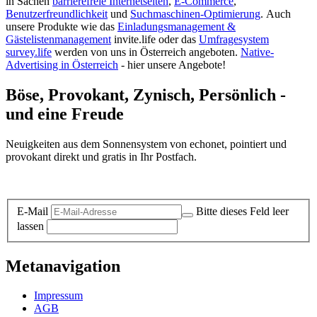
in Sachen
barrierefreie Internetseiten
,
E-Commerce
,
Benutzerfreundlichkeit
und
Suchmaschinen-Optimierung
.
Auch
unsere Produkte wie das
Einladungsmanagement &
Gästelistenmanagement
invite.life oder das
Umfragesystem
survey.life
werden von uns in Österreich angeboten.
Native-
Advertising in Österreich
- hier unsere Angebote!
Böse, Provokant, Zynisch, Persönlich -
und eine Freude
Neuigkeiten aus dem Sonnensystem von echonet, pointiert und
provokant direkt und gratis in Ihr Postfach.
Datenschutz-Information zum Newsletter
E-Mail
Bitte dieses Feld leer
lassen
Metanavigation
Impressum
AGB