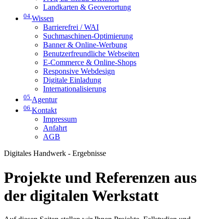
Landkarten & Geoverortung
04
Wissen
Barrierefrei / WAI
Suchmaschinen-Optimierung
Banner & Online-Werbung
Benutzerfreundliche Webseiten
E-Commerce & Online-Shops
Responsive Webdesign
Digitale Einladung
Internationalisierung
05
Agentur
06
Kontakt
Impressum
Anfahrt
AGB
Digitales Handwerk - Ergebnisse
Projekte und Referenzen aus
der digitalen Werkstatt