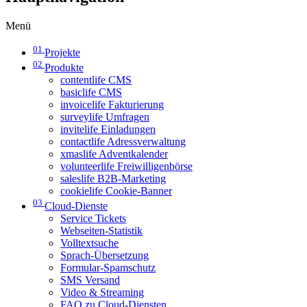
Menü
01
Projekte
02
Produkte
contentlife CMS
basiclife CMS
invoicelife Fakturierung
surveylife Umfragen
invitelife Einladungen
contactlife Adressverwaltung
xmaslife Adventkalender
volunteerlife Freiwilligenbörse
saleslife B2B-Marketing
cookielife Cookie-Banner
03
Cloud-Dienste
Service Tickets
Webseiten-Statistik
Volltextsuche
Sprach-Übersetzung
Formular-Spamschutz
SMS Versand
Video & Streaming
FAQ zu Cloud-Diensten