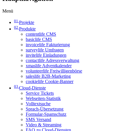
Menü
01
Projekte
02
Produkte
contentlife CMS
basiclife CMS
invoicelife Fakturierung
surveylife Umfragen
invitelife Einladungen
contactlife Adressverwaltung
xmaslife Adventkalender
volunteerlife Freiwilligenbörse
saleslife B2B-Marketing
cookielife Cookie-Banner
03
Cloud-Dienste
Service Tickets
Webseiten-Statistik
Volltextsuche
Sprach-Übersetzung
Formular-Spamschutz
SMS Versand
Video & Streaming
FAQ zu Cloud-Diensten