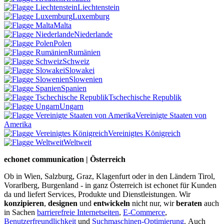
Liechtenstein
Luxemburg
Malta
Niederlande
Polen
Rumänien
Schweiz
Slowakei
Slowenien
Spanien
Tschechische Republik
Ungarn
Vereinigte Staaten von
Amerika
Vereinigtes Königreich
Weltweit
echonet communication | Österreich
Ob in Wien, Salzburg, Graz, Klagenfurt oder in den Ländern Tirol,
Vorarlberg, Burgenland - in ganz Österreich ist echonet für Kunden
da und liefert Services, Produkte und Dienstleistungen. Wir
konzipieren
,
designen
und
entwickeln
nicht nur, wir
beraten
auch
in Sachen
barrierefreie Internetseiten
,
E-Commerce
,
Benutzerfreundlichkeit
und
Suchmaschinen-Optimierung
.
Auch