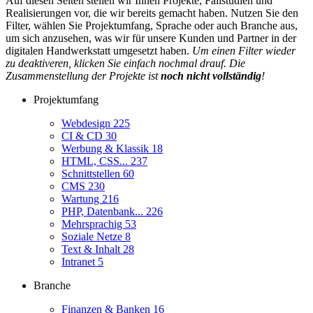
Auf diesen Seiten stellen wir Ihnen Projekte, Fallstudien und
Realisierungen vor, die wir bereits gemacht haben. Nutzen Sie den
Filter, wählen Sie Projektumfang, Sprache oder auch Branche aus,
um sich anzusehen, was wir für unsere Kunden und Partner in der
digitalen Handwerkstatt umgesetzt haben.
Um einen Filter wieder
zu deaktiveren, klicken Sie einfach nochmal drauf. Die
Zusammenstellung der Projekte ist
noch nicht vollständig
!
Projektumfang
Webdesign
225
CI & CD
30
Werbung & Klassik
18
HTML, CSS...
237
Schnittstellen
60
CMS
230
Wartung
216
PHP, Datenbank...
226
Mehrsprachig
53
Soziale Netze
8
Text & Inhalt
28
Intranet
5
Branche
Finanzen & Banken
16