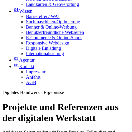
Landkarten & Geoverortung
04
Wissen
Barrierefrei / WAI
Suchmaschinen-Optimierung
Banner & Online-Werbung
Benutzerfreundliche Webseiten
E-Commerce & Online-Shops
Responsive Webdesign
Digitale Einladung
Internationalisierung
05
Agentur
06
Kontakt
Impressum
Anfahrt
AGB
Digitales Handwerk - Ergebnisse
Projekte und Referenzen aus
der digitalen Werkstatt