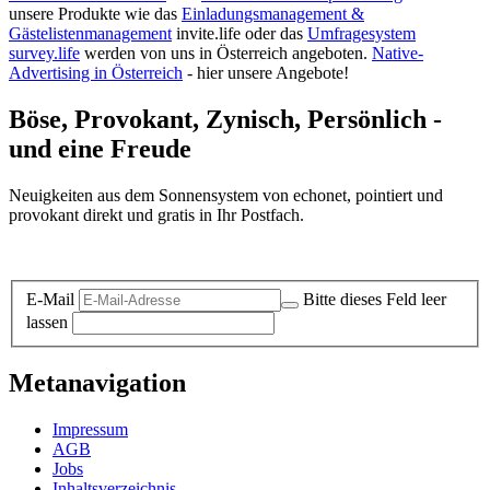
unsere Produkte wie das
Einladungsmanagement &
Gästelistenmanagement
invite.life oder das
Umfragesystem
survey.life
werden von uns in Österreich angeboten.
Native-
Advertising in Österreich
- hier unsere Angebote!
Böse, Provokant, Zynisch, Persönlich -
und eine Freude
Neuigkeiten aus dem Sonnensystem von echonet, pointiert und
provokant direkt und gratis in Ihr Postfach.
Datenschutz-Information zum Newsletter
E-Mail
Bitte dieses Feld leer
lassen
Metanavigation
Impressum
AGB
Jobs
Inhaltsverzeichnis