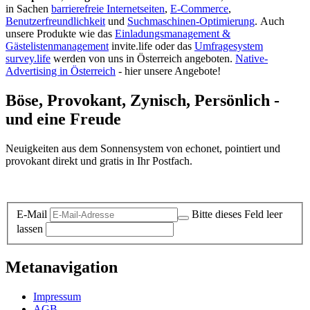
in Sachen
barrierefreie Internetseiten
,
E-Commerce
,
Benutzerfreundlichkeit
und
Suchmaschinen-Optimierung
.
Auch
unsere Produkte wie das
Einladungsmanagement &
Gästelistenmanagement
invite.life oder das
Umfragesystem
survey.life
werden von uns in Österreich angeboten.
Native-
Advertising in Österreich
- hier unsere Angebote!
Böse, Provokant, Zynisch, Persönlich -
und eine Freude
Neuigkeiten aus dem Sonnensystem von echonet, pointiert und
provokant direkt und gratis in Ihr Postfach.
Datenschutz-Information zum Newsletter
E-Mail
Bitte dieses Feld leer
lassen
Metanavigation
Impressum
AGB