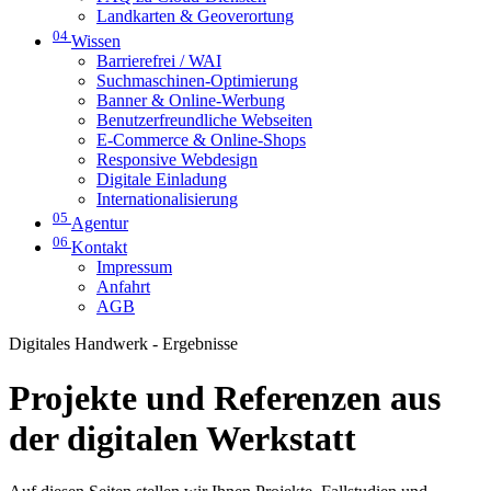
Landkarten & Geoverortung
04
Wissen
Barrierefrei / WAI
Suchmaschinen-Optimierung
Banner & Online-Werbung
Benutzerfreundliche Webseiten
E-Commerce & Online-Shops
Responsive Webdesign
Digitale Einladung
Internationalisierung
05
Agentur
06
Kontakt
Impressum
Anfahrt
AGB
Digitales Handwerk - Ergebnisse
Projekte und Referenzen aus
der digitalen Werkstatt