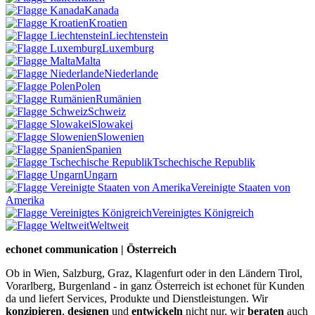
Kanada
Kroatien
Liechtenstein
Luxemburg
Malta
Niederlande
Polen
Rumänien
Schweiz
Slowakei
Slowenien
Spanien
Tschechische Republik
Ungarn
Vereinigte Staaten von
Amerika
Vereinigtes Königreich
Weltweit
echonet communication | Österreich
Ob in Wien, Salzburg, Graz, Klagenfurt oder in den Ländern Tirol,
Vorarlberg, Burgenland - in ganz Österreich ist echonet für Kunden
da und liefert Services, Produkte und Dienstleistungen. Wir
konzipieren
,
designen
und
entwickeln
nicht nur, wir
beraten
auch