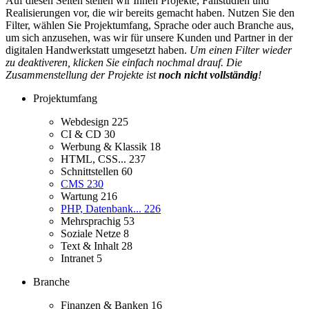
Auf diesen Seiten stellen wir Ihnen Projekte, Fallstudien und
Realisierungen vor, die wir bereits gemacht haben. Nutzen Sie den
Filter, wählen Sie Projektumfang, Sprache oder auch Branche aus,
um sich anzusehen, was wir für unsere Kunden und Partner in der
digitalen Handwerkstatt umgesetzt haben.
Um einen Filter wieder
zu deaktiveren, klicken Sie einfach nochmal drauf. Die
Zusammenstellung der Projekte ist
noch nicht vollständig
!
Projektumfang
Webdesign
225
CI & CD
30
Werbung & Klassik
18
HTML, CSS...
237
Schnittstellen
60
CMS
230
Wartung
216
PHP, Datenbank...
226
Mehrsprachig
53
Soziale Netze
8
Text & Inhalt
28
Intranet
5
Branche
Finanzen & Banken
16