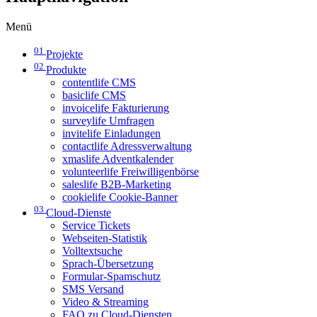
Menü
01
Projekte
02
Produkte
contentlife CMS
basiclife CMS
invoicelife Fakturierung
surveylife Umfragen
invitelife Einladungen
contactlife Adressverwaltung
xmaslife Adventkalender
volunteerlife Freiwilligenbörse
saleslife B2B-Marketing
cookielife Cookie-Banner
03
Cloud-Dienste
Service Tickets
Webseiten-Statistik
Volltextsuche
Sprach-Übersetzung
Formular-Spamschutz
SMS Versand
Video & Streaming
FAQ zu Cloud-Diensten