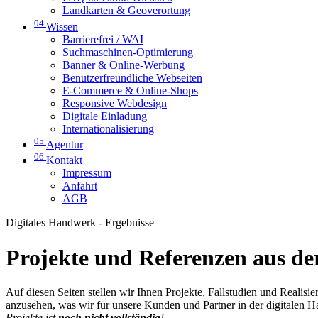
Landkarten & Geoverortung
04
Wissen
Barrierefrei / WAI
Suchmaschinen-Optimierung
Banner & Online-Werbung
Benutzerfreundliche Webseiten
E-Commerce & Online-Shops
Responsive Webdesign
Digitale Einladung
Internationalisierung
05
Agentur
06
Kontakt
Impressum
Anfahrt
AGB
Digitales Handwerk - Ergebnisse
Projekte und Referenzen aus der
Auf diesen Seiten stellen wir Ihnen Projekte, Fallstudien und Realis
anzusehen, was wir für unsere Kunden und Partner in der digitalen 
Projekte ist
noch nicht vollständig
!