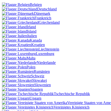
Belgien
Deutschland
Dänemark
Frankreich
Griechenland
Irland
Island
Italien
Kanada
Kroatien
Liechtenstein
Luxemburg
Malta
Niederlande
Polen
Rumänien
Schweiz
Slowakei
Slowenien
Spanien
Tschechische Republik
Ungarn
Vereinigte Staaten von Ame
Vereinigtes Königreich