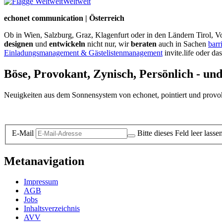
Weltweit
echonet communication | Österreich
Ob in Wien, Salzburg, Graz, Klagenfurt oder in den Ländern Tirol, Vo
designen
und
entwickeln
nicht nur, wir
beraten
auch in Sachen
barr
Einladungsmanagement & Gästelistenmanagement
invite.life oder da
Böse, Provokant, Zynisch, Persönlich - un
Neuigkeiten aus dem Sonnensystem von echonet, pointiert und provokan
Datenschutz-Information zum Newsletter
E-Mail
Bitte dieses Feld leer lasse
Metanavigation
Impressum
AGB
Jobs
Inhaltsverzeichnis
AVV