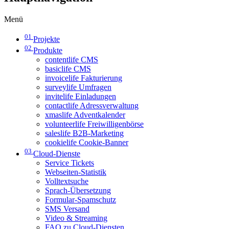
Menü
01
Projekte
02
Produkte
contentlife CMS
basiclife CMS
invoicelife Fakturierung
surveylife Umfragen
invitelife Einladungen
contactlife Adressverwaltung
xmaslife Adventkalender
volunteerlife Freiwilligenbörse
saleslife B2B-Marketing
cookielife Cookie-Banner
03
Cloud-Dienste
Service Tickets
Webseiten-Statistik
Volltextsuche
Sprach-Übersetzung
Formular-Spamschutz
SMS Versand
Video & Streaming
FAQ zu Cloud-Diensten