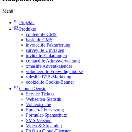
Menü
01
Projekte
02
Produkte
contentlife CMS
basiclife CMS
invoicelife Fakturierung
surveylife Umfragen
invitelife Einladungen
contactlife Adressverwaltung
xmaslife Adventkalender
volunteerlife Freiwilligenbörse
saleslife B2B-Marketing
cookielife Cookie-Banner
03
Cloud-Dienste
Service Tickets
Webseiten-Statistik
Volltextsuche
Sprach-Übersetzung
Formular-Spamschutz
SMS Versand
Video & Streaming
FAQ zu Cloud-Diensten