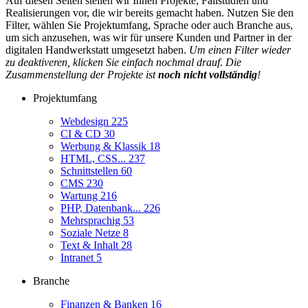
Auf diesen Seiten stellen wir Ihnen Projekte, Fallstudien und
Realisierungen vor, die wir bereits gemacht haben. Nutzen Sie den
Filter, wählen Sie Projektumfang, Sprache oder auch Branche aus,
um sich anzusehen, was wir für unsere Kunden und Partner in der
digitalen Handwerkstatt umgesetzt haben.
Um einen Filter wieder
zu deaktiveren, klicken Sie einfach nochmal drauf. Die
Zusammenstellung der Projekte ist
noch nicht vollständig
!
Projektumfang
Webdesign
225
CI & CD
30
Werbung & Klassik
18
HTML, CSS...
237
Schnittstellen
60
CMS
230
Wartung
216
PHP, Datenbank...
226
Mehrsprachig
53
Soziale Netze
8
Text & Inhalt
28
Intranet
5
Branche
Finanzen & Banken
16