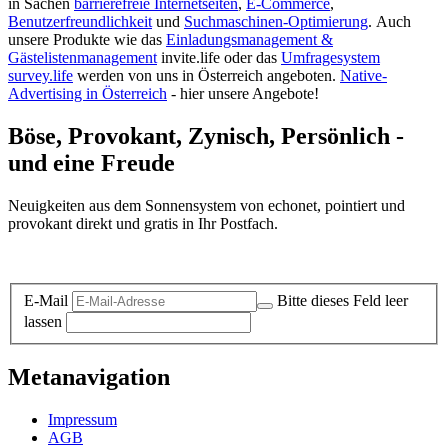
in Sachen
barrierefreie Internetseiten
,
E-Commerce
,
Benutzerfreundlichkeit
und
Suchmaschinen-Optimierung
.
Auch
unsere Produkte wie das
Einladungsmanagement &
Gästelistenmanagement
invite.life oder das
Umfragesystem
survey.life
werden von uns in Österreich angeboten.
Native-
Advertising in Österreich
- hier unsere Angebote!
Böse, Provokant, Zynisch, Persönlich -
und eine Freude
Neuigkeiten aus dem Sonnensystem von echonet, pointiert und
provokant direkt und gratis in Ihr Postfach.
Datenschutz-Information zum Newsletter
E-Mail
Bitte dieses Feld leer
lassen
Metanavigation
Impressum
AGB