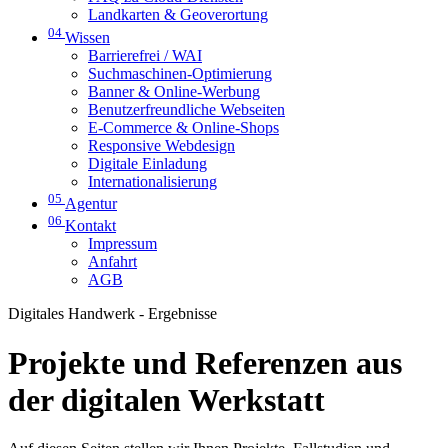
Landkarten & Geoverortung
04
Wissen
Barrierefrei / WAI
Suchmaschinen-Optimierung
Banner & Online-Werbung
Benutzerfreundliche Webseiten
E-Commerce & Online-Shops
Responsive Webdesign
Digitale Einladung
Internationalisierung
05
Agentur
06
Kontakt
Impressum
Anfahrt
AGB
Digitales Handwerk - Ergebnisse
Projekte und Referenzen aus
der digitalen Werkstatt