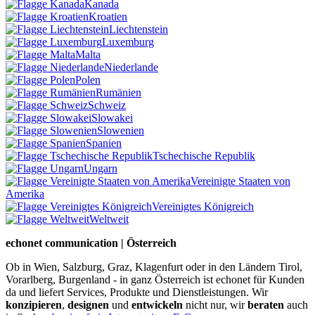
Kanada
Kroatien
Liechtenstein
Luxemburg
Malta
Niederlande
Polen
Rumänien
Schweiz
Slowakei
Slowenien
Spanien
Tschechische Republik
Ungarn
Vereinigte Staaten von
Amerika
Vereinigtes Königreich
Weltweit
echonet communication | Österreich
Ob in Wien, Salzburg, Graz, Klagenfurt oder in den Ländern Tirol,
Vorarlberg, Burgenland - in ganz Österreich ist echonet für Kunden
da und liefert Services, Produkte und Dienstleistungen. Wir
konzipieren
,
designen
und
entwickeln
nicht nur, wir
beraten
auch