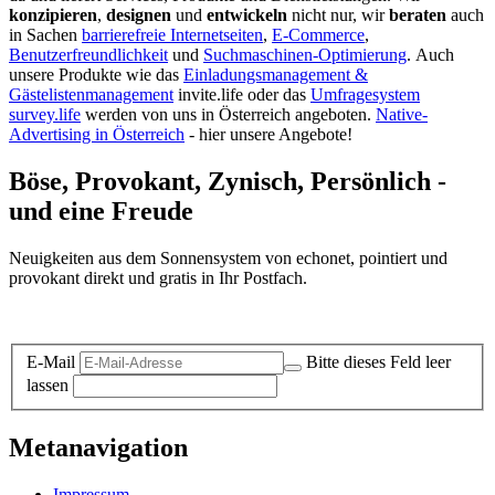
konzipieren
,
designen
und
entwickeln
nicht nur, wir
beraten
auch
in Sachen
barrierefreie Internetseiten
,
E-Commerce
,
Benutzerfreundlichkeit
und
Suchmaschinen-Optimierung
.
Auch
unsere Produkte wie das
Einladungsmanagement &
Gästelistenmanagement
invite.life oder das
Umfragesystem
survey.life
werden von uns in Österreich angeboten.
Native-
Advertising in Österreich
- hier unsere Angebote!
Böse, Provokant, Zynisch, Persönlich -
und eine Freude
Neuigkeiten aus dem Sonnensystem von echonet, pointiert und
provokant direkt und gratis in Ihr Postfach.
Datenschutz-Information zum Newsletter
E-Mail
Bitte dieses Feld leer
lassen
Metanavigation
Impressum