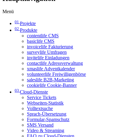
Menü
01
Projekte
02
Produkte
contentlife CMS
basiclife CMS
invoicelife Fakturierung
surveylife Umfragen
invitelife Einladungen
contactlife Adressverwaltung
xmaslife Adventkalender
volunteerlife Freiwilligenbörse
saleslife B2B-Marketing
cookielife Cookie-Banner
03
Cloud-Dienste
Service Tickets
Webseiten-Statistik
Volltextsuche
Sprach-Übersetzung
Formular-Spamschutz
SMS Versand
Video & Streaming
FAQ zu Cloud-Diensten