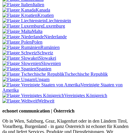
Italien
Kanada
Kroatien
Liechtenstein
Luxemburg
Malta
Niederlande
Polen
Rumänien
Schweiz
Slowakei
Slowenien
Spanien
Tschechische Republik
Ungarn
Vereinigte Staaten von
Amerika
Vereinigtes Königreich
Weltweit
echonet communication | Österreich
Ob in Wien, Salzburg, Graz, Klagenfurt oder in den Ländern Tirol,
Vorarlberg, Burgenland - in ganz Österreich ist echonet für Kunden
da und liefert Services, Produkte und Dienstleistungen. Wir