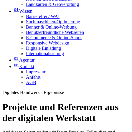
Landkarten & Geoverortung
04
Wissen
Barrierefrei / WAI
Suchmaschinen-Optimierung
Banner & Online-Werbung
Benutzerfreundliche Webseiten
E-Commerce & Online-Shops
Responsive Webdesign
Digitale Einladung
Internationalisierung
05
Agentur
06
Kontakt
Impressum
Anfahrt
AGB
Digitales Handwerk - Ergebnisse
Projekte und Referenzen aus
der digitalen Werkstatt