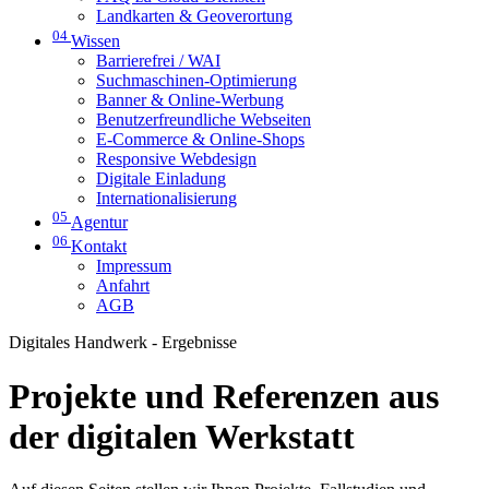
Landkarten & Geoverortung
04
Wissen
Barrierefrei / WAI
Suchmaschinen-Optimierung
Banner & Online-Werbung
Benutzerfreundliche Webseiten
E-Commerce & Online-Shops
Responsive Webdesign
Digitale Einladung
Internationalisierung
05
Agentur
06
Kontakt
Impressum
Anfahrt
AGB
Digitales Handwerk - Ergebnisse
Projekte und Referenzen aus
der digitalen Werkstatt