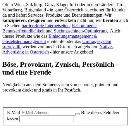
Ob in Wien, Salzburg, Graz, Klagenfurt oder in den Ländern Tirol,
Vorarlberg, Burgenland - in ganz Österreich ist echonet für Kunden
da und liefert Services, Produkte und Dienstleistungen. Wir
konzipieren
,
designen
und
entwickeln
nicht nur, wir
beraten
auch
in Sachen
barrierefreie Internetseiten
,
E-Commerce
,
Benutzerfreundlichkeit
und
Suchmaschinen-Optimierung
.
Auch
unsere Produkte wie das
Einladungsmanagement &
Gästelistenmanagement
invite.life oder das
Umfragesystem
survey.life
werden von uns in Österreich angeboten.
Native-
Advertising in Österreich
- hier unsere Angebote!
Böse, Provokant, Zynisch, Persönlich -
und eine Freude
Neuigkeiten aus dem Sonnensystem von echonet, pointiert und
provokant direkt und gratis in Ihr Postfach.
Datenschutz-Information zum Newsletter
E-Mail
Bitte dieses Feld leer
lassen