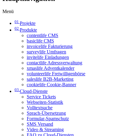
Menü
01
Projekte
02
Produkte
contentlife CMS
basiclife CMS
invoicelife Fakturierung
surveylife Umfragen
invitelife Einladungen
contactlife Adressverwaltung
xmaslife Adventkalender
volunteerlife Freiwilligenbörse
saleslife B2B-Marketing
cookielife Cookie-Banner
03
Cloud-Dienste
Service Tickets
Webseiten-Statistik
Volltextsuche
Sprach-Übersetzung
Formular-Spamschutz
SMS Versand
Video & Streaming
FAQ zu Cloud-Diensten