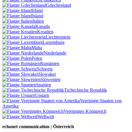
Griechenland
Irland
Island
Italien
Kanada
Kroatien
Liechtenstein
Luxemburg
Malta
Niederlande
Polen
Rumänien
Schweiz
Slowakei
Slowenien
Spanien
Tschechische Republik
Ungarn
Vereinigte Staaten von
Amerika
Vereinigtes Königreich
Weltweit
echonet communication | Österreich