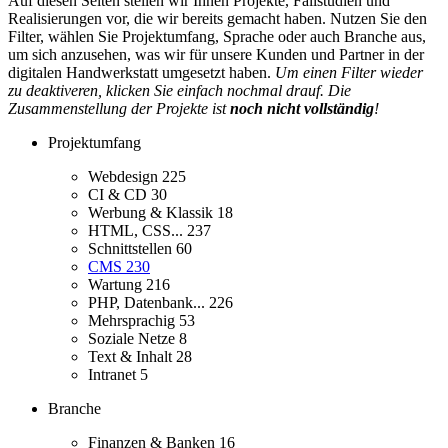
Auf diesen Seiten stellen wir Ihnen Projekte, Fallstudien und
Realisierungen vor, die wir bereits gemacht haben. Nutzen Sie den
Filter, wählen Sie Projektumfang, Sprache oder auch Branche aus,
um sich anzusehen, was wir für unsere Kunden und Partner in der
digitalen Handwerkstatt umgesetzt haben.
Um einen Filter wieder
zu deaktiveren, klicken Sie einfach nochmal drauf. Die
Zusammenstellung der Projekte ist
noch nicht vollständig
!
Projektumfang
Webdesign
225
CI & CD
30
Werbung & Klassik
18
HTML, CSS...
237
Schnittstellen
60
CMS
230
Wartung
216
PHP, Datenbank...
226
Mehrsprachig
53
Soziale Netze
8
Text & Inhalt
28
Intranet
5
Branche
Finanzen & Banken
16