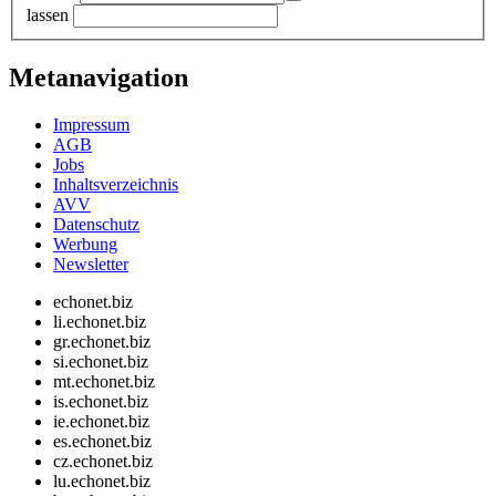
lassen
Metanavigation
Impressum
AGB
Jobs
Inhaltsverzeichnis
AVV
Datenschutz
Werbung
Newsletter
echonet.biz
li.echonet.biz
gr.echonet.biz
si.echonet.biz
mt.echonet.biz
is.echonet.biz
ie.echonet.biz
es.echonet.biz
cz.echonet.biz
lu.echonet.biz