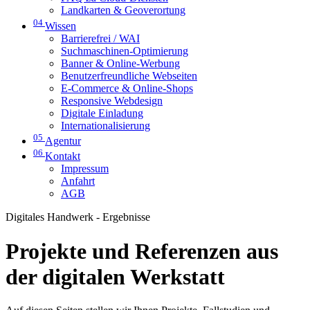
Landkarten & Geoverortung
04
Wissen
Barrierefrei / WAI
Suchmaschinen-Optimierung
Banner & Online-Werbung
Benutzerfreundliche Webseiten
E-Commerce & Online-Shops
Responsive Webdesign
Digitale Einladung
Internationalisierung
05
Agentur
06
Kontakt
Impressum
Anfahrt
AGB
Digitales Handwerk - Ergebnisse
Projekte und Referenzen aus
der digitalen Werkstatt