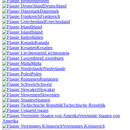
Belgien
Deutschland
Dänemark
Frankreich
Griechenland
Irland
Island
Italien
Kanada
Kroatien
Liechtenstein
Luxemburg
Malta
Niederlande
Polen
Rumänien
Schweiz
Slowakei
Slowenien
Spanien
Tschechische Republik
Ungarn
Vereinigte Staaten von
Amerika
Vereinigtes Königreich