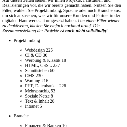
Auf diesen Seiten stellen wir Ihnen Projekte, Fallstudien und
Realisierungen vor, die wir bereits gemacht haben. Nutzen Sie den
Filter, wählen Sie Projektumfang, Sprache oder auch Branche aus,
um sich anzusehen, was wir für unsere Kunden und Partner in der
digitalen Handwerkstatt umgesetzt haben.
Um einen Filter wieder
zu deaktiveren, klicken Sie einfach nochmal drauf. Die
Zusammenstellung der Projekte ist
noch nicht vollständig
!
Projektumfang
Webdesign
225
CI & CD
30
Werbung & Klassik
18
HTML, CSS...
237
Schnittstellen
60
CMS
230
Wartung
216
PHP, Datenbank...
226
Mehrsprachig
53
Soziale Netze
8
Text & Inhalt
28
Intranet
5
Branche
Finanzen & Banken
16