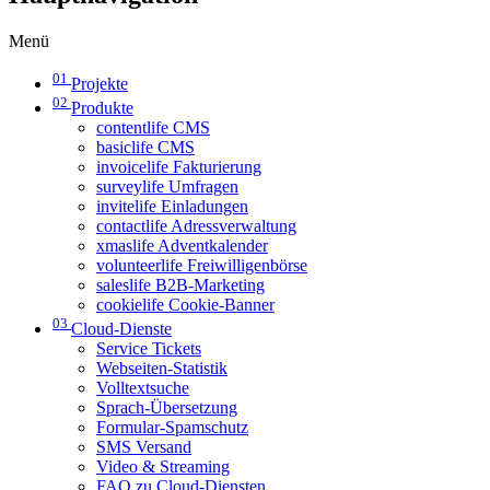
Menü
01
Projekte
02
Produkte
contentlife CMS
basiclife CMS
invoicelife Fakturierung
surveylife Umfragen
invitelife Einladungen
contactlife Adressverwaltung
xmaslife Adventkalender
volunteerlife Freiwilligenbörse
saleslife B2B-Marketing
cookielife Cookie-Banner
03
Cloud-Dienste
Service Tickets
Webseiten-Statistik
Volltextsuche
Sprach-Übersetzung
Formular-Spamschutz
SMS Versand
Video & Streaming
FAQ zu Cloud-Diensten