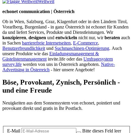
Weltweit
echonet communication | Österreich
Ob in Wien, Salzburg, Graz, Klagenfurt oder in den Ländern Tirol,
Vorarlberg, Burgenland - in ganz Österreich ist echonet für Kunden
da und liefert Services, Produkte und Dienstleistungen. Wir
konzipieren
,
designen
und
entwickeln
nicht nur, wir
beraten
auch
in Sachen
barrierefreie Internetseiten
,
E-Commerce
,
Benutzerfreundlichkeit
und
Suchmaschinen-Optimierung
.
Auch
unsere Produkte wie das
Einladungsmanagement &
Gästelistenmanagement
invite.life oder das
Umfragesystem
survey.life
werden von uns in Österreich angeboten.
Native-
Advertising in Österreich
- hier unsere Angebote!
Böse, Provokant, Zynisch, Persönlich -
und eine Freude
Neuigkeiten aus dem Sonnensystem von echonet, pointiert und
provokant direkt und gratis in Ihr Postfach.
Datenschutz-Information zum Newsletter
E-Mail
Bitte dieses Feld leer