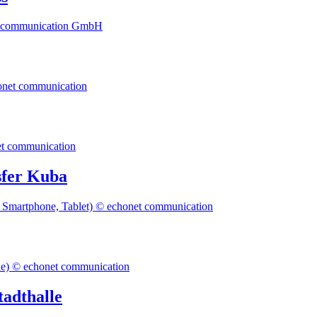
sfer Kuba
adthalle