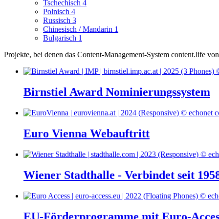
Tschechisch
4
Polnisch
4
Russisch
3
Chinesisch / Mandarin
1
Bulgarisch
1
Projekte, bei denen das Content-Management-System content.life von 
Birnstiel Award Nominierungssystem
Euro Vienna Webauftritt
Wiener Stadthalle - Verbindet seit 195
EU-Förderprogramme mit Euro-Acces