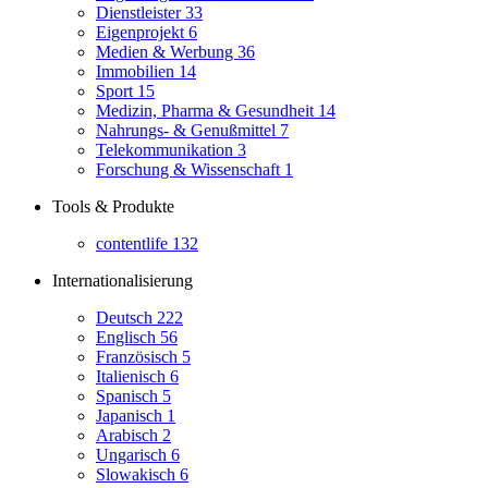
Dienstleister
33
Eigenprojekt
6
Medien & Werbung
36
Immobilien
14
Sport
15
Medizin, Pharma & Gesundheit
14
Nahrungs- & Genußmittel
7
Telekommunikation
3
Forschung & Wissenschaft
1
Tools & Produkte
contentlife
132
Internationalisierung
Deutsch
222
Englisch
56
Französisch
5
Italienisch
6
Spanisch
5
Japanisch
1
Arabisch
2
Ungarisch
6
Slowakisch
6