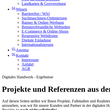
Landkarten & Geoverortung
04
Wissen
Barrierefrei / WAI
Suchmaschinen-Optimierung
Banner & Online-Werbung
Benutzerfreundliche Webseiten
E-Commerce & Online-Shops
Responsive Webdesign
Digitale Einladung
Internationalisierung
05
Agentur
06
Kontakt
Impressum
Anfahrt
AGB
Digitales Handwerk - Ergebnisse
Projekte und Referenzen aus der
Auf diesen Seiten stellen wir Ihnen Projekte, Fallstudien und Realis
anzusehen, was wir für unsere Kunden und Partner in der digitalen 
Projekte ist
noch nicht vollständig
!