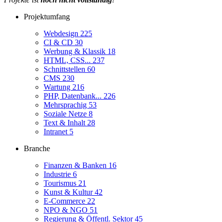
Projektumfang
Webdesign
225
CI & CD
30
Werbung & Klassik
18
HTML, CSS...
237
Schnittstellen
60
CMS
230
Wartung
216
PHP, Datenbank...
226
Mehrsprachig
53
Soziale Netze
8
Text & Inhalt
28
Intranet
5
Branche
Finanzen & Banken
16
Industrie
6
Tourismus
21
Kunst & Kultur
42
E-Commerce
22
NPO & NGO
51
Regierung & Öffentl. Sektor
45