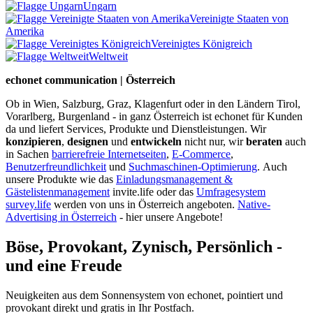
Ungarn
Vereinigte Staaten von
Amerika
Vereinigtes Königreich
Weltweit
echonet communication | Österreich
Ob in Wien, Salzburg, Graz, Klagenfurt oder in den Ländern Tirol,
Vorarlberg, Burgenland - in ganz Österreich ist echonet für Kunden
da und liefert Services, Produkte und Dienstleistungen. Wir
konzipieren
,
designen
und
entwickeln
nicht nur, wir
beraten
auch
in Sachen
barrierefreie Internetseiten
,
E-Commerce
,
Benutzerfreundlichkeit
und
Suchmaschinen-Optimierung
.
Auch
unsere Produkte wie das
Einladungsmanagement &
Gästelistenmanagement
invite.life oder das
Umfragesystem
survey.life
werden von uns in Österreich angeboten.
Native-
Advertising in Österreich
- hier unsere Angebote!
Böse, Provokant, Zynisch, Persönlich -
und eine Freude
Neuigkeiten aus dem Sonnensystem von echonet, pointiert und
provokant direkt und gratis in Ihr Postfach.