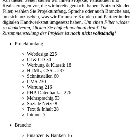
Auf diesen Seiten stellen wir Ihnen Projekte, Fallstudien und
Realisierungen vor, die wir bereits gemacht haben. Nutzen Sie den
Filter, wählen Sie Projektumfang, Sprache oder auch Branche aus,
um sich anzusehen, was wir für unsere Kunden und Partner in der
digitalen Handwerkstatt umgesetzt haben.
Um einen Filter wieder
zu deaktiveren, klicken Sie einfach nochmal drauf. Die
Zusammenstellung der Projekte ist
noch nicht vollständig
!
Projektumfang
Webdesign
225
CI & CD
30
Werbung & Klassik
18
HTML, CSS...
237
Schnittstellen
60
CMS
230
Wartung
216
PHP, Datenbank...
226
Mehrsprachig
53
Soziale Netze
8
Text & Inhalt
28
Intranet
5
Branche
Finanzen & Banken
16