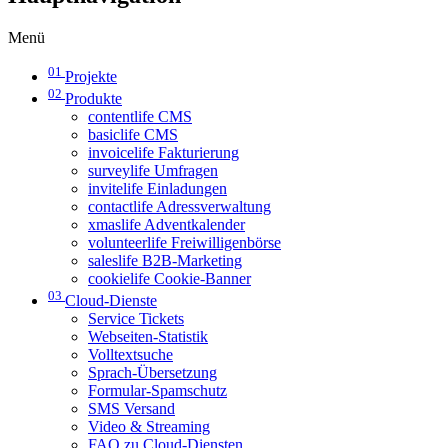
Menü
01
Projekte
02
Produkte
contentlife CMS
basiclife CMS
invoicelife Fakturierung
surveylife Umfragen
invitelife Einladungen
contactlife Adressverwaltung
xmaslife Adventkalender
volunteerlife Freiwilligenbörse
saleslife B2B-Marketing
cookielife Cookie-Banner
03
Cloud-Dienste
Service Tickets
Webseiten-Statistik
Volltextsuche
Sprach-Übersetzung
Formular-Spamschutz
SMS Versand
Video & Streaming
FAQ zu Cloud-Diensten