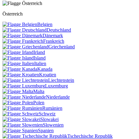
Österreich
Belgien
Deutschland
Dänemark
Frankreich
Griechenland
Irland
Island
Italien
Kanada
Kroatien
Liechtenstein
Luxemburg
Malta
Niederlande
Polen
Rumänien
Schweiz
Slowakei
Slowenien
Spanien
Tschechische Republik