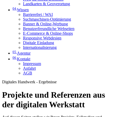
Landkarten & Geoverortung
04
Wissen
Barrierefrei / WAI
Suchmaschinen-Optimierung
Banner & Online-Werbung
Benutzerfreundliche Webseiten
E-Commerce & Online-Shops
Responsive Webdesign
Digitale Einladung
Internationalisierung
05
Agentur
06
Kontakt
Impressum
Anfahrt
AGB
Digitales Handwerk - Ergebnisse
Projekte und Referenzen aus
der digitalen Werkstatt