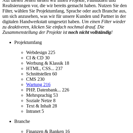
Auf diesen Seiten stellen wir Ihnen Projekte, Fallstudien und
Realisierungen vor, die wir bereits gemacht haben. Nutzen Sie den
Filter, wählen Sie Projektumfang, Sprache oder auch Branche aus,
um sich anzusehen, was wir für unsere Kunden und Partner in der
digitalen Handwerkstatt umgesetzt haben.
Um einen Filter wieder
zu deaktiveren, klicken Sie einfach nochmal drauf. Die
Zusammenstellung der Projekte ist
noch nicht vollständig
!
Projektumfang
Webdesign
225
CI & CD
30
Werbung & Klassik
18
HTML, CSS...
237
Schnittstellen
60
CMS
230
Wartung
216
PHP, Datenbank...
226
Mehrsprachig
53
Soziale Netze
8
Text & Inhalt
28
Intranet
5
Branche
Finanzen & Banken
16