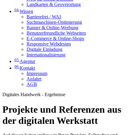
Landkarten & Geoverortung
04
Wissen
Barrierefrei / WAI
Suchmaschinen-Optimierung
Banner & Online-Werbung
Benutzerfreundliche Webseiten
E-Commerce & Online-Shops
Responsive Webdesign
Digitale Einladung
Internationalisierung
05
Agentur
06
Kontakt
Impressum
Anfahrt
AGB
Digitales Handwerk - Ergebnisse
Projekte und Referenzen aus
der digitalen Werkstatt