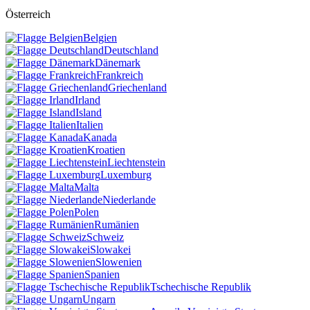
Österreich
Belgien
Deutschland
Dänemark
Frankreich
Griechenland
Irland
Island
Italien
Kanada
Kroatien
Liechtenstein
Luxemburg
Malta
Niederlande
Polen
Rumänien
Schweiz
Slowakei
Slowenien
Spanien
Tschechische Republik
Ungarn