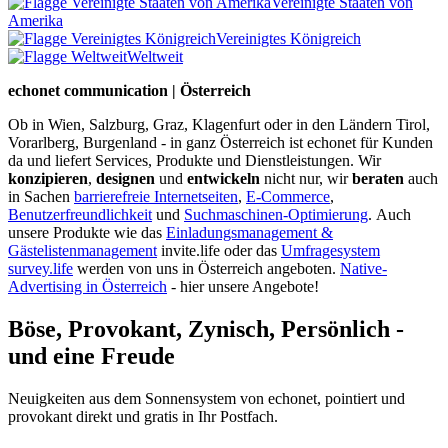
Vereinigte Staaten von
Amerika
Vereinigtes Königreich
Weltweit
echonet communication | Österreich
Ob in Wien, Salzburg, Graz, Klagenfurt oder in den Ländern Tirol,
Vorarlberg, Burgenland - in ganz Österreich ist echonet für Kunden
da und liefert Services, Produkte und Dienstleistungen. Wir
konzipieren
,
designen
und
entwickeln
nicht nur, wir
beraten
auch
in Sachen
barrierefreie Internetseiten
,
E-Commerce
,
Benutzerfreundlichkeit
und
Suchmaschinen-Optimierung
.
Auch
unsere Produkte wie das
Einladungsmanagement &
Gästelistenmanagement
invite.life oder das
Umfragesystem
survey.life
werden von uns in Österreich angeboten.
Native-
Advertising in Österreich
- hier unsere Angebote!
Böse, Provokant, Zynisch, Persönlich -
und eine Freude
Neuigkeiten aus dem Sonnensystem von echonet, pointiert und
provokant direkt und gratis in Ihr Postfach.