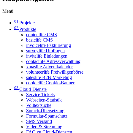
Menü
01
Projekte
02
Produkte
contentlife CMS
basiclife CMS
invoicelife Fakturierung
surveylife Umfragen
invitelife Einladungen
contactlife Adressverwaltung
xmaslife Adventkalender
volunteerlife Freiwilligenbörse
saleslife B2B-Marketing
cookielife Cookie-Banner
03
Cloud-Dienste
Service Tickets
Webseiten-Statistik
Volltextsuche
Sprach-Übersetzung
Formular-Spamschutz
SMS Versand
Video & Streaming
FAQ zu Cloud-Diensten