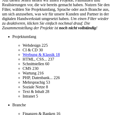
Auf diesen Seiten stellen wir Ihnen Projekte, Fallstudien und
Realisierungen vor, die wir bereits gemacht haben. Nutzen Sie den
Filter, wählen Sie Projektumfang, Sprache oder auch Branche aus,
um sich anzusehen, was wir für unsere Kunden und Partner in der
digitalen Handwerkstatt umgesetzt haben.
Um einen Filter wieder
zu deaktiveren, klicken Sie einfach nochmal drauf. Die
Zusammenstellung der Projekte ist
noch nicht vollständig
!
Projektumfang
Webdesign
225
CI & CD
30
Werbung & Klassik
18
HTML, CSS...
237
Schnittstellen
60
CMS
230
Wartung
216
PHP, Datenbank...
226
Mehrsprachig
53
Soziale Netze
8
Text & Inhalt
28
Intranet
5
Branche
Finanzen & Banken
16