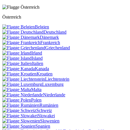
Österreich
Belgien
Deutschland
Dänemark
Frankreich
Griechenland
Irland
Island
Italien
Kanada
Kroatien
Liechtenstein
Luxemburg
Malta
Niederlande
Polen
Rumänien
Schweiz
Slowakei
Slowenien
Spanien