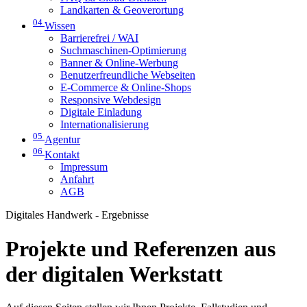
Landkarten & Geoverortung
04
Wissen
Barrierefrei / WAI
Suchmaschinen-Optimierung
Banner & Online-Werbung
Benutzerfreundliche Webseiten
E-Commerce & Online-Shops
Responsive Webdesign
Digitale Einladung
Internationalisierung
05
Agentur
06
Kontakt
Impressum
Anfahrt
AGB
Digitales Handwerk - Ergebnisse
Projekte und Referenzen aus
der digitalen Werkstatt