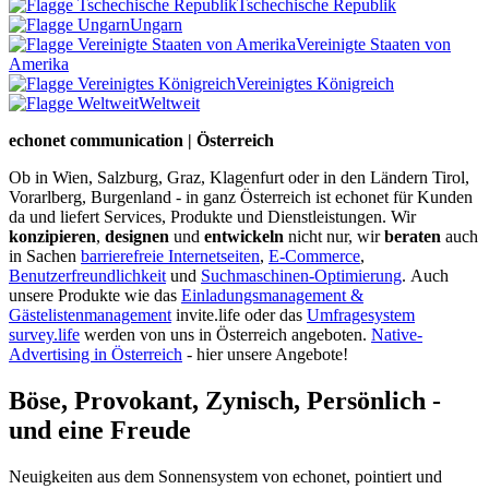
Tschechische Republik
Ungarn
Vereinigte Staaten von
Amerika
Vereinigtes Königreich
Weltweit
echonet communication | Österreich
Ob in Wien, Salzburg, Graz, Klagenfurt oder in den Ländern Tirol,
Vorarlberg, Burgenland - in ganz Österreich ist echonet für Kunden
da und liefert Services, Produkte und Dienstleistungen. Wir
konzipieren
,
designen
und
entwickeln
nicht nur, wir
beraten
auch
in Sachen
barrierefreie Internetseiten
,
E-Commerce
,
Benutzerfreundlichkeit
und
Suchmaschinen-Optimierung
.
Auch
unsere Produkte wie das
Einladungsmanagement &
Gästelistenmanagement
invite.life oder das
Umfragesystem
survey.life
werden von uns in Österreich angeboten.
Native-
Advertising in Österreich
- hier unsere Angebote!
Böse, Provokant, Zynisch, Persönlich -
und eine Freude
Neuigkeiten aus dem Sonnensystem von echonet, pointiert und