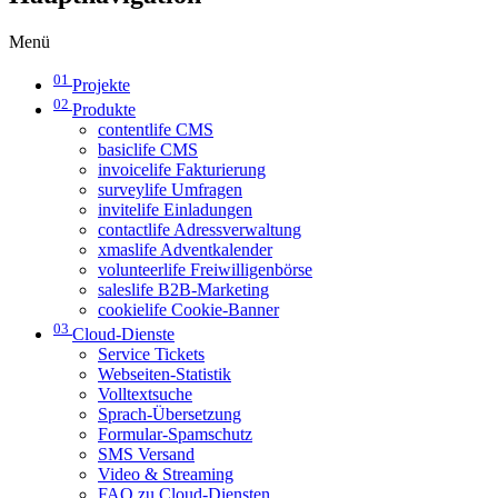
Menü
01
Projekte
02
Produkte
contentlife CMS
basiclife CMS
invoicelife Fakturierung
surveylife Umfragen
invitelife Einladungen
contactlife Adressverwaltung
xmaslife Adventkalender
volunteerlife Freiwilligenbörse
saleslife B2B-Marketing
cookielife Cookie-Banner
03
Cloud-Dienste
Service Tickets
Webseiten-Statistik
Volltextsuche
Sprach-Übersetzung
Formular-Spamschutz
SMS Versand
Video & Streaming
FAQ zu Cloud-Diensten