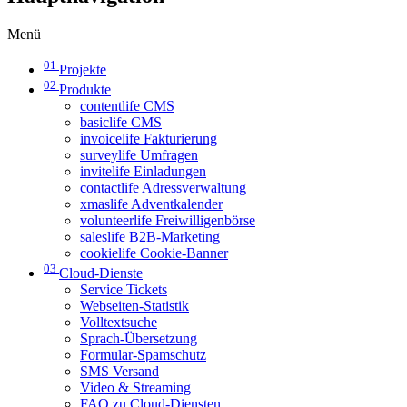
Menü
01
Projekte
02
Produkte
contentlife CMS
basiclife CMS
invoicelife Fakturierung
surveylife Umfragen
invitelife Einladungen
contactlife Adressverwaltung
xmaslife Adventkalender
volunteerlife Freiwilligenbörse
saleslife B2B-Marketing
cookielife Cookie-Banner
03
Cloud-Dienste
Service Tickets
Webseiten-Statistik
Volltextsuche
Sprach-Übersetzung
Formular-Spamschutz
SMS Versand
Video & Streaming
FAQ zu Cloud-Diensten