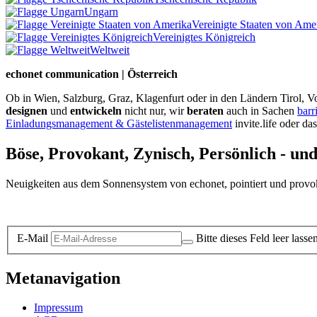
Ungarn
Vereinigte Staaten von Ame
Vereinigtes Königreich
Weltweit
echonet communication | Österreich
Ob in Wien, Salzburg, Graz, Klagenfurt oder in den Ländern Tirol, Vo
designen
und
entwickeln
nicht nur, wir
beraten
auch in Sachen
barr
Einladungsmanagement & Gästelistenmanagement
invite.life oder da
Böse, Provokant, Zynisch, Persönlich - un
Neuigkeiten aus dem Sonnensystem von echonet, pointiert und provokan
Datenschutz-Information zum Newsletter
E-Mail
Bitte dieses Feld leer lasse
Metanavigation
Impressum