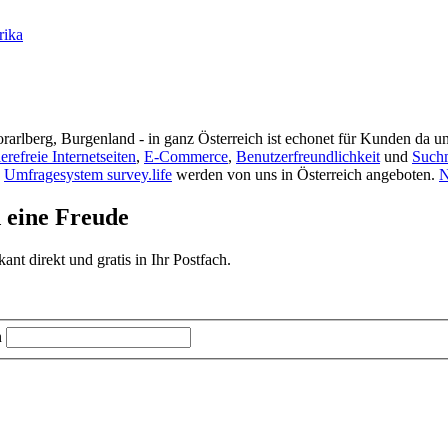
rika
rarlberg, Burgenland - in ganz Österreich ist echonet für Kunden da un
ierefreie Internetseiten
,
E-Commerce
,
Benutzerfreundlichkeit
und
Such
s
Umfragesystem survey.life
werden von uns in Österreich angeboten.
N
d eine Freude
t direkt und gratis in Ihr Postfach.
n