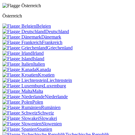
Österreich
Belgien
Deutschland
Dänemark
Frankreich
Griechenland
Irland
Island
Italien
Kanada
Kroatien
Liechtenstein
Luxemburg
Malta
Niederlande
Polen
Rumänien
Schweiz
Slowakei
Slowenien
Spanien
Tschechische Republik