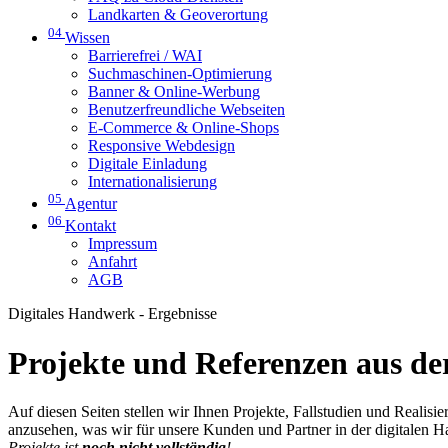
Landkarten & Geoverortung
04
Wissen
Barrierefrei / WAI
Suchmaschinen-Optimierung
Banner & Online-Werbung
Benutzerfreundliche Webseiten
E-Commerce & Online-Shops
Responsive Webdesign
Digitale Einladung
Internationalisierung
05
Agentur
06
Kontakt
Impressum
Anfahrt
AGB
Digitales Handwerk - Ergebnisse
Projekte und Referenzen aus der
Auf diesen Seiten stellen wir Ihnen Projekte, Fallstudien und Realis
anzusehen, was wir für unsere Kunden und Partner in der digitalen 
Projekte ist
noch nicht vollständig
!