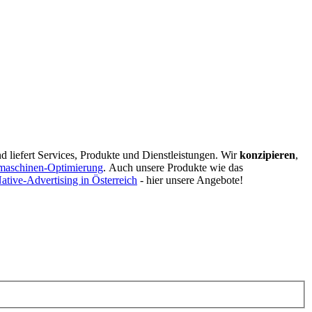
d liefert Services, Produkte und Dienstleistungen. Wir
konzipieren
,
maschinen-Optimierung
.
Auch unsere Produkte wie das
ative-Advertising in Österreich
- hier unsere Angebote!