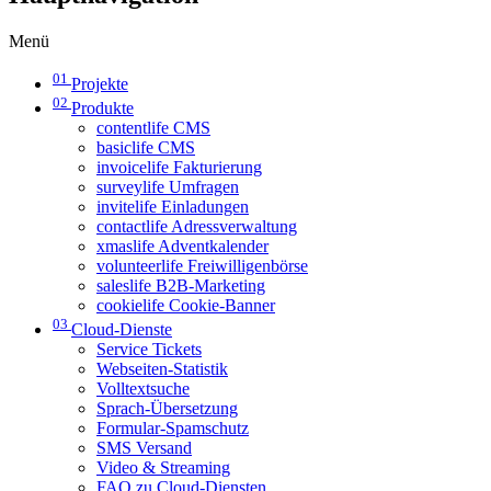
Menü
01
Projekte
02
Produkte
contentlife CMS
basiclife CMS
invoicelife Fakturierung
surveylife Umfragen
invitelife Einladungen
contactlife Adressverwaltung
xmaslife Adventkalender
volunteerlife Freiwilligenbörse
saleslife B2B-Marketing
cookielife Cookie-Banner
03
Cloud-Dienste
Service Tickets
Webseiten-Statistik
Volltextsuche
Sprach-Übersetzung
Formular-Spamschutz
SMS Versand
Video & Streaming
FAQ zu Cloud-Diensten