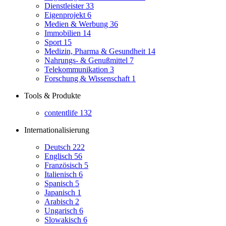
Dienstleister
33
Eigenprojekt
6
Medien & Werbung
36
Immobilien
14
Sport
15
Medizin, Pharma & Gesundheit
14
Nahrungs- & Genußmittel
7
Telekommunikation
3
Forschung & Wissenschaft
1
Tools & Produkte
contentlife
132
Internationalisierung
Deutsch
222
Englisch
56
Französisch
5
Italienisch
6
Spanisch
5
Japanisch
1
Arabisch
2
Ungarisch
6
Slowakisch
6