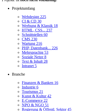
Projektumfang
Webdesign
225
CI & CD
30
Werbung & Klassik
18
HTML, CSS...
237
Schnittstellen
60
CMS
230
Wartung
216
PHP, Datenbank...
226
Mehrsprachig
53
Soziale Netze
8
Text & Inhalt
28
Intranet
5
Branche
Finanzen & Banken
16
Industrie
6
Tourismus
21
Kunst & Kultur
42
E-Commerce
22
NPO & NGO
51
Regierung & Öffentl. Sektor
45