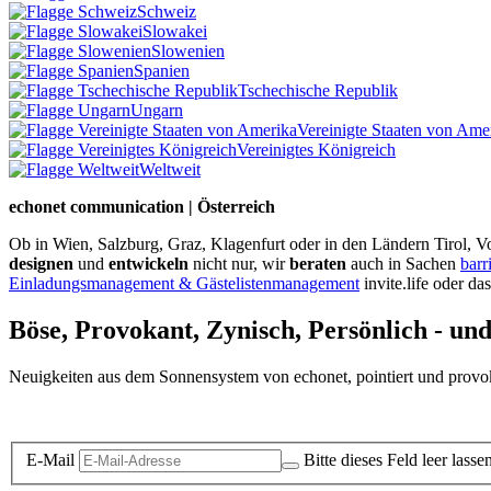
Schweiz
Slowakei
Slowenien
Spanien
Tschechische Republik
Ungarn
Vereinigte Staaten von Ame
Vereinigtes Königreich
Weltweit
echonet communication | Österreich
Ob in Wien, Salzburg, Graz, Klagenfurt oder in den Ländern Tirol, Vo
designen
und
entwickeln
nicht nur, wir
beraten
auch in Sachen
barr
Einladungsmanagement & Gästelistenmanagement
invite.life oder da
Böse, Provokant, Zynisch, Persönlich - un
Neuigkeiten aus dem Sonnensystem von echonet, pointiert und provokan
Datenschutz-Information zum Newsletter
E-Mail
Bitte dieses Feld leer lasse