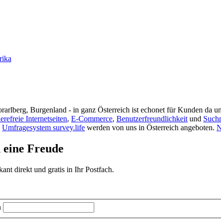
rika
rarlberg, Burgenland - in ganz Österreich ist echonet für Kunden da un
ierefreie Internetseiten
,
E-Commerce
,
Benutzerfreundlichkeit
und
Such
s
Umfragesystem survey.life
werden von uns in Österreich angeboten.
N
d eine Freude
t direkt und gratis in Ihr Postfach.
n