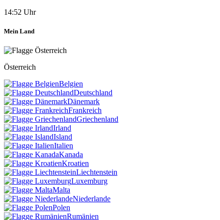
14:52 Uhr
Mein Land
Österreich
Belgien
Deutschland
Dänemark
Frankreich
Griechenland
Irland
Island
Italien
Kanada
Kroatien
Liechtenstein
Luxemburg
Malta
Niederlande
Polen
Rumänien