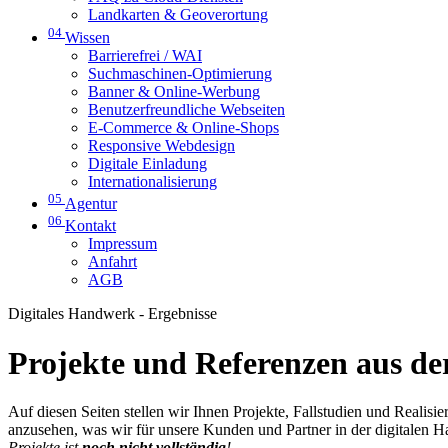
Landkarten & Geoverortung
04
Wissen
Barrierefrei / WAI
Suchmaschinen-Optimierung
Banner & Online-Werbung
Benutzerfreundliche Webseiten
E-Commerce & Online-Shops
Responsive Webdesign
Digitale Einladung
Internationalisierung
05
Agentur
06
Kontakt
Impressum
Anfahrt
AGB
Digitales Handwerk - Ergebnisse
Projekte und Referenzen aus der
Auf diesen Seiten stellen wir Ihnen Projekte, Fallstudien und Realis
anzusehen, was wir für unsere Kunden und Partner in der digitalen 
Projekte ist
noch nicht vollständig
!