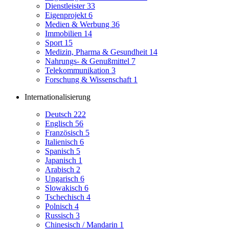
Dienstleister
33
Eigenprojekt
6
Medien & Werbung
36
Immobilien
14
Sport
15
Medizin, Pharma & Gesundheit
14
Nahrungs- & Genußmittel
7
Telekommunikation
3
Forschung & Wissenschaft
1
Internationalisierung
Deutsch
222
Englisch
56
Französisch
5
Italienisch
6
Spanisch
5
Japanisch
1
Arabisch
2
Ungarisch
6
Slowakisch
6
Tschechisch
4
Polnisch
4
Russisch
3
Chinesisch / Mandarin
1