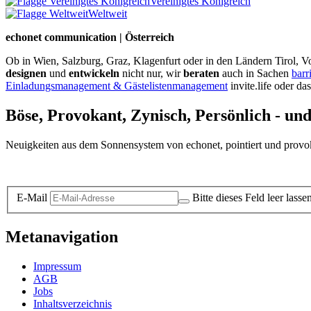
Vereinigtes Königreich
Weltweit
echonet communication | Österreich
Ob in Wien, Salzburg, Graz, Klagenfurt oder in den Ländern Tirol, Vo
designen
und
entwickeln
nicht nur, wir
beraten
auch in Sachen
barr
Einladungsmanagement & Gästelistenmanagement
invite.life oder da
Böse, Provokant, Zynisch, Persönlich - un
Neuigkeiten aus dem Sonnensystem von echonet, pointiert und provokan
Datenschutz-Information zum Newsletter
E-Mail
Bitte dieses Feld leer lasse
Metanavigation
Impressum
AGB
Jobs
Inhaltsverzeichnis