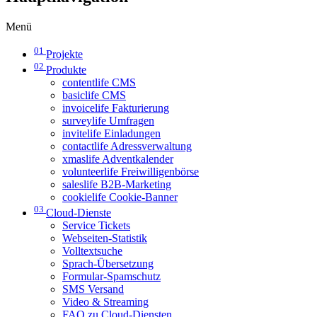
Menü
01
Projekte
02
Produkte
contentlife CMS
basiclife CMS
invoicelife Fakturierung
surveylife Umfragen
invitelife Einladungen
contactlife Adressverwaltung
xmaslife Adventkalender
volunteerlife Freiwilligenbörse
saleslife B2B-Marketing
cookielife Cookie-Banner
03
Cloud-Dienste
Service Tickets
Webseiten-Statistik
Volltextsuche
Sprach-Übersetzung
Formular-Spamschutz
SMS Versand
Video & Streaming
FAQ zu Cloud-Diensten