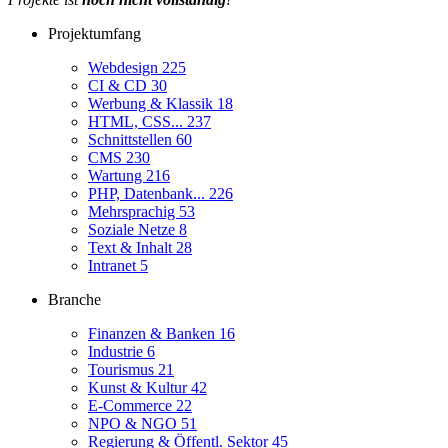
Projektumfang
Webdesign
225
CI & CD
30
Werbung & Klassik
18
HTML, CSS...
237
Schnittstellen
60
CMS
230
Wartung
216
PHP, Datenbank...
226
Mehrsprachig
53
Soziale Netze
8
Text & Inhalt
28
Intranet
5
Branche
Finanzen & Banken
16
Industrie
6
Tourismus
21
Kunst & Kultur
42
E-Commerce
22
NPO & NGO
51
Regierung & Öffentl. Sektor
45