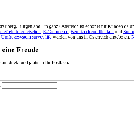
rarlberg, Burgenland - in ganz Österreich ist echonet für Kunden da un
ierefreie Internetseiten
,
E-Commerce
,
Benutzerfreundlichkeit
und
Such
s
Umfragesystem survey.life
werden von uns in Österreich angeboten.
N
d eine Freude
t direkt und gratis in Ihr Postfach.
n