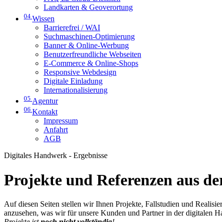
Landkarten & Geoverortung
04
Wissen
Barrierefrei / WAI
Suchmaschinen-Optimierung
Banner & Online-Werbung
Benutzerfreundliche Webseiten
E-Commerce & Online-Shops
Responsive Webdesign
Digitale Einladung
Internationalisierung
05
Agentur
06
Kontakt
Impressum
Anfahrt
AGB
Digitales Handwerk - Ergebnisse
Projekte und Referenzen aus der
Auf diesen Seiten stellen wir Ihnen Projekte, Fallstudien und Realis
anzusehen, was wir für unsere Kunden und Partner in der digitalen 
Projekte ist
noch nicht vollständig
!