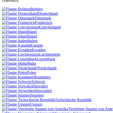
Österreich
Belgien
Deutschland
Dänemark
Frankreich
Griechenland
Irland
Island
Italien
Kanada
Kroatien
Liechtenstein
Luxemburg
Malta
Niederlande
Polen
Rumänien
Schweiz
Slowakei
Slowenien
Spanien
Tschechische Republik
Ungarn
Vereinigte Staaten von Ame