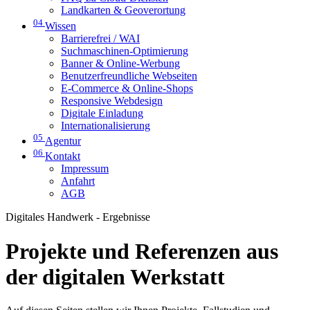
Landkarten & Geoverortung
04
Wissen
Barrierefrei / WAI
Suchmaschinen-Optimierung
Banner & Online-Werbung
Benutzerfreundliche Webseiten
E-Commerce & Online-Shops
Responsive Webdesign
Digitale Einladung
Internationalisierung
05
Agentur
06
Kontakt
Impressum
Anfahrt
AGB
Digitales Handwerk - Ergebnisse
Projekte und Referenzen aus
der digitalen Werkstatt