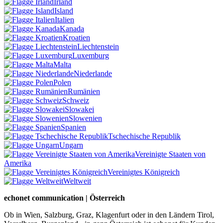
Irland
Island
Italien
Kanada
Kroatien
Liechtenstein
Luxemburg
Malta
Niederlande
Polen
Rumänien
Schweiz
Slowakei
Slowenien
Spanien
Tschechische Republik
Ungarn
Vereinigte Staaten von
Amerika
Vereinigtes Königreich
Weltweit
echonet communication | Österreich
Ob in Wien, Salzburg, Graz, Klagenfurt oder in den Ländern Tirol,