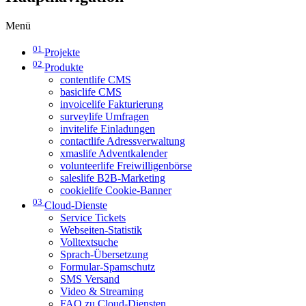
Menü
01
Projekte
02
Produkte
contentlife CMS
basiclife CMS
invoicelife Fakturierung
surveylife Umfragen
invitelife Einladungen
contactlife Adressverwaltung
xmaslife Adventkalender
volunteerlife Freiwilligenbörse
saleslife B2B-Marketing
cookielife Cookie-Banner
03
Cloud-Dienste
Service Tickets
Webseiten-Statistik
Volltextsuche
Sprach-Übersetzung
Formular-Spamschutz
SMS Versand
Video & Streaming
FAQ zu Cloud-Diensten