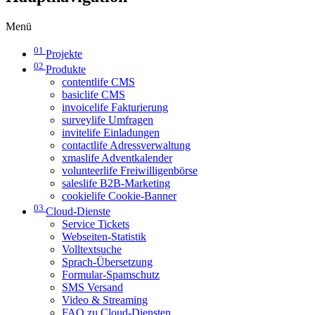
Menü
01
Projekte
02
Produkte
contentlife CMS
basiclife CMS
invoicelife Fakturierung
surveylife Umfragen
invitelife Einladungen
contactlife Adressverwaltung
xmaslife Adventkalender
volunteerlife Freiwilligenbörse
saleslife B2B-Marketing
cookielife Cookie-Banner
03
Cloud-Dienste
Service Tickets
Webseiten-Statistik
Volltextsuche
Sprach-Übersetzung
Formular-Spamschutz
SMS Versand
Video & Streaming
FAQ zu Cloud-Diensten