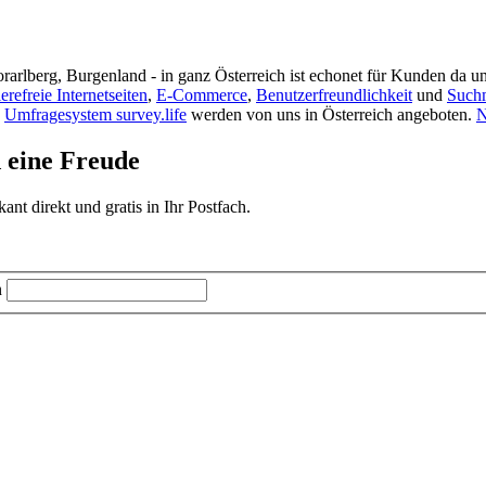
rarlberg, Burgenland - in ganz Österreich ist echonet für Kunden da un
ierefreie Internetseiten
,
E-Commerce
,
Benutzerfreundlichkeit
und
Such
s
Umfragesystem survey.life
werden von uns in Österreich angeboten.
N
d eine Freude
t direkt und gratis in Ihr Postfach.
n