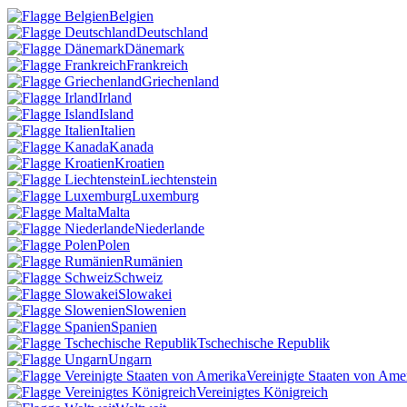
Belgien
Deutschland
Dänemark
Frankreich
Griechenland
Irland
Island
Italien
Kanada
Kroatien
Liechtenstein
Luxemburg
Malta
Niederlande
Polen
Rumänien
Schweiz
Slowakei
Slowenien
Spanien
Tschechische Republik
Ungarn
Vereinigte Staaten von Ame
Vereinigtes Königreich