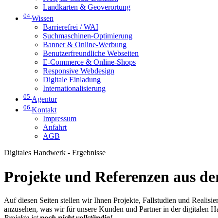
Landkarten & Geoverortung
04
Wissen
Barrierefrei / WAI
Suchmaschinen-Optimierung
Banner & Online-Werbung
Benutzerfreundliche Webseiten
E-Commerce & Online-Shops
Responsive Webdesign
Digitale Einladung
Internationalisierung
05
Agentur
06
Kontakt
Impressum
Anfahrt
AGB
Digitales Handwerk - Ergebnisse
Projekte und Referenzen aus der
Auf diesen Seiten stellen wir Ihnen Projekte, Fallstudien und Realis
anzusehen, was wir für unsere Kunden und Partner in der digitalen 
Projekte ist
noch nicht vollständig
!