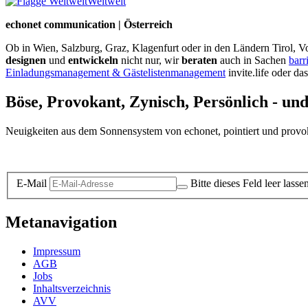
Weltweit
echonet communication | Österreich
Ob in Wien, Salzburg, Graz, Klagenfurt oder in den Ländern Tirol, Vo
designen
und
entwickeln
nicht nur, wir
beraten
auch in Sachen
barr
Einladungsmanagement & Gästelistenmanagement
invite.life oder da
Böse, Provokant, Zynisch, Persönlich - un
Neuigkeiten aus dem Sonnensystem von echonet, pointiert und provokan
Datenschutz-Information zum Newsletter
E-Mail
Bitte dieses Feld leer lasse
Metanavigation
Impressum
AGB
Jobs
Inhaltsverzeichnis
AVV