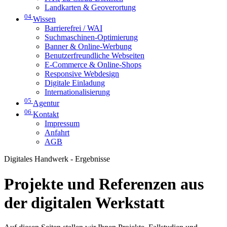
Landkarten & Geoverortung
04
Wissen
Barrierefrei / WAI
Suchmaschinen-Optimierung
Banner & Online-Werbung
Benutzerfreundliche Webseiten
E-Commerce & Online-Shops
Responsive Webdesign
Digitale Einladung
Internationalisierung
05
Agentur
06
Kontakt
Impressum
Anfahrt
AGB
Digitales Handwerk - Ergebnisse
Projekte und Referenzen aus
der digitalen Werkstatt