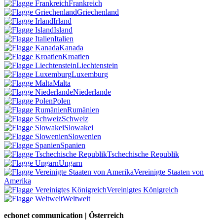
Frankreich
Griechenland
Irland
Island
Italien
Kanada
Kroatien
Liechtenstein
Luxemburg
Malta
Niederlande
Polen
Rumänien
Schweiz
Slowakei
Slowenien
Spanien
Tschechische Republik
Ungarn
Vereinigte Staaten von
Amerika
Vereinigtes Königreich
Weltweit
echonet communication | Österreich