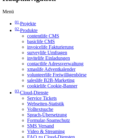
Menü
01
Projekte
02
Produkte
contentlife CMS
basiclife CMS
invoicelife Fakturierung
surveylife Umfragen
invitelife Einladungen
contactlife Adressverwaltung
xmaslife Adventkalender
volunteerlife Freiwilligenbörse
saleslife B2B-Marketing
cookielife Cookie-Banner
03
Cloud-Dienste
Service Tickets
Webseiten-Statistik
Volltextsuche
Sprach-Übersetzung
Formular-Spamschutz
SMS Versand
Video & Streaming
FAQ zu Cloud-Diensten