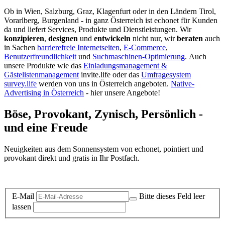
Ob in Wien, Salzburg, Graz, Klagenfurt oder in den Ländern Tirol,
Vorarlberg, Burgenland - in ganz Österreich ist echonet für Kunden
da und liefert Services, Produkte und Dienstleistungen. Wir
konzipieren
,
designen
und
entwickeln
nicht nur, wir
beraten
auch
in Sachen
barrierefreie Internetseiten
,
E-Commerce
,
Benutzerfreundlichkeit
und
Suchmaschinen-Optimierung
.
Auch
unsere Produkte wie das
Einladungsmanagement &
Gästelistenmanagement
invite.life oder das
Umfragesystem
survey.life
werden von uns in Österreich angeboten.
Native-
Advertising in Österreich
- hier unsere Angebote!
Böse, Provokant, Zynisch, Persönlich -
und eine Freude
Neuigkeiten aus dem Sonnensystem von echonet, pointiert und
provokant direkt und gratis in Ihr Postfach.
Datenschutz-Information zum Newsletter
E-Mail
Bitte dieses Feld leer
lassen