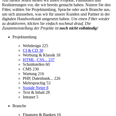
Auf diesen Seiten stellen wir Ihnen Projekte, Fallstudien und
Realisierungen vor, die wir bereits gemacht haben. Nutzen Sie den
Filter, wählen Sie Projektumfang, Sprache oder auch Branche aus,
um sich anzusehen, was wir für unsere Kunden und Partner in der
digitalen Handwerkstatt umgesetzt haben.
Um einen Filter wieder
zu deaktiveren, klicken Sie einfach nochmal drauf. Die
Zusammenstellung der Projekte ist
noch nicht vollständig
!
Projektumfang
Webdesign
225
CI & CD
30
Werbung & Klassik
18
HTML, CSS...
237
Schnittstellen
60
CMS
230
Wartung
216
PHP, Datenbank...
226
Mehrsprachig
53
Soziale Netze
8
Text & Inhalt
28
Intranet
5
Branche
Finanzen & Banken
16