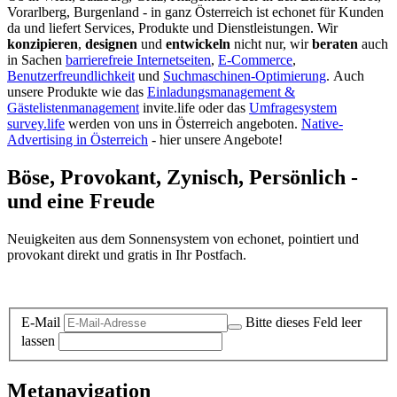
Vorarlberg, Burgenland - in ganz Österreich ist echonet für Kunden
da und liefert Services, Produkte und Dienstleistungen. Wir
konzipieren
,
designen
und
entwickeln
nicht nur, wir
beraten
auch
in Sachen
barrierefreie Internetseiten
,
E-Commerce
,
Benutzerfreundlichkeit
und
Suchmaschinen-Optimierung
.
Auch
unsere Produkte wie das
Einladungsmanagement &
Gästelistenmanagement
invite.life oder das
Umfragesystem
survey.life
werden von uns in Österreich angeboten.
Native-
Advertising in Österreich
- hier unsere Angebote!
Böse, Provokant, Zynisch, Persönlich -
und eine Freude
Neuigkeiten aus dem Sonnensystem von echonet, pointiert und
provokant direkt und gratis in Ihr Postfach.
Datenschutz-Information zum Newsletter
E-Mail
Bitte dieses Feld leer
lassen
Metanavigation