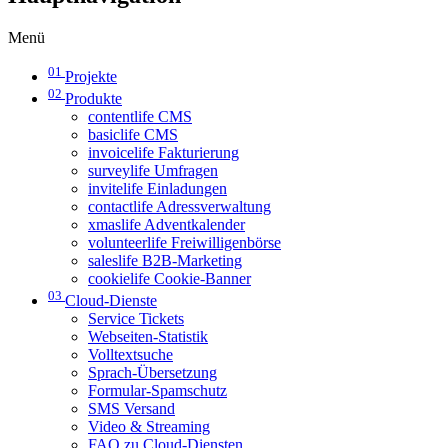
Menü
01
Projekte
02
Produkte
contentlife CMS
basiclife CMS
invoicelife Fakturierung
surveylife Umfragen
invitelife Einladungen
contactlife Adressverwaltung
xmaslife Adventkalender
volunteerlife Freiwilligenbörse
saleslife B2B-Marketing
cookielife Cookie-Banner
03
Cloud-Dienste
Service Tickets
Webseiten-Statistik
Volltextsuche
Sprach-Übersetzung
Formular-Spamschutz
SMS Versand
Video & Streaming
FAQ zu Cloud-Diensten