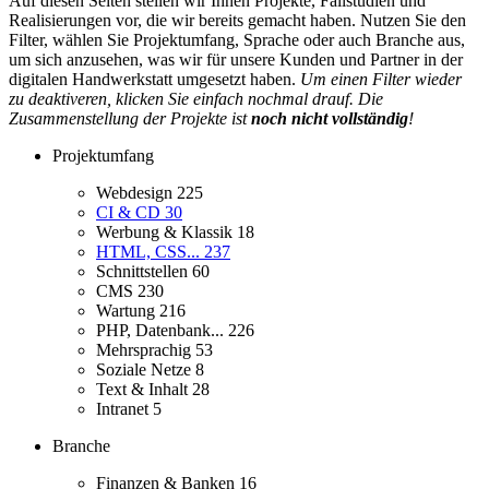
Auf diesen Seiten stellen wir Ihnen Projekte, Fallstudien und
Realisierungen vor, die wir bereits gemacht haben. Nutzen Sie den
Filter, wählen Sie Projektumfang, Sprache oder auch Branche aus,
um sich anzusehen, was wir für unsere Kunden und Partner in der
digitalen Handwerkstatt umgesetzt haben.
Um einen Filter wieder
zu deaktiveren, klicken Sie einfach nochmal drauf. Die
Zusammenstellung der Projekte ist
noch nicht vollständig
!
Projektumfang
Webdesign
225
CI & CD
30
Werbung & Klassik
18
HTML, CSS...
237
Schnittstellen
60
CMS
230
Wartung
216
PHP, Datenbank...
226
Mehrsprachig
53
Soziale Netze
8
Text & Inhalt
28
Intranet
5
Branche
Finanzen & Banken
16