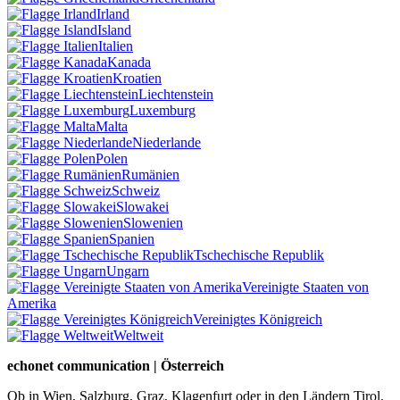
Irland
Island
Italien
Kanada
Kroatien
Liechtenstein
Luxemburg
Malta
Niederlande
Polen
Rumänien
Schweiz
Slowakei
Slowenien
Spanien
Tschechische Republik
Ungarn
Vereinigte Staaten von
Amerika
Vereinigtes Königreich
Weltweit
echonet communication | Österreich
Ob in Wien, Salzburg, Graz, Klagenfurt oder in den Ländern Tirol,