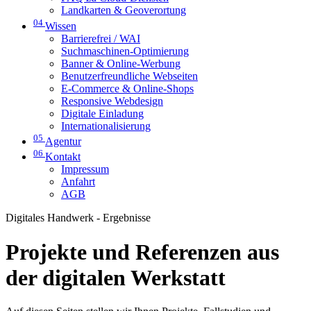
Landkarten & Geoverortung
04
Wissen
Barrierefrei / WAI
Suchmaschinen-Optimierung
Banner & Online-Werbung
Benutzerfreundliche Webseiten
E-Commerce & Online-Shops
Responsive Webdesign
Digitale Einladung
Internationalisierung
05
Agentur
06
Kontakt
Impressum
Anfahrt
AGB
Digitales Handwerk - Ergebnisse
Projekte und Referenzen aus
der digitalen Werkstatt