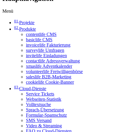
Menü
01
Projekte
02
Produkte
contentlife CMS
basiclife CMS
invoicelife Fakturierung
surveylife Umfragen
invitelife Einladungen
contactlife Adressverwaltung
xmaslife Adventkalender
volunteerlife Freiwilligenbörse
saleslife B2B-Marketing
cookielife Cookie-Banner
03
Cloud-Dienste
Service Tickets
Webseiten-Statistik
Volltextsuche
Sprach-Übersetzung
Formular-Spamschutz
SMS Versand
Video & Streaming
FAQ zu Cloud-Diensten