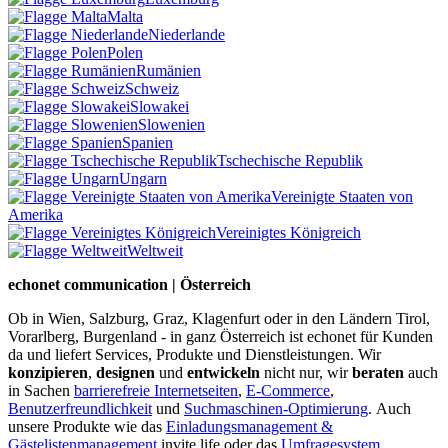
Malta
Niederlande
Polen
Rumänien
Schweiz
Slowakei
Slowenien
Spanien
Tschechische Republik
Ungarn
Vereinigte Staaten von
Amerika
Vereinigtes Königreich
Weltweit
echonet communication | Österreich
Ob in Wien, Salzburg, Graz, Klagenfurt oder in den Ländern Tirol,
Vorarlberg, Burgenland - in ganz Österreich ist echonet für Kunden
da und liefert Services, Produkte und Dienstleistungen. Wir
konzipieren
,
designen
und
entwickeln
nicht nur, wir
beraten
auch
in Sachen
barrierefreie Internetseiten
,
E-Commerce
,
Benutzerfreundlichkeit
und
Suchmaschinen-Optimierung
.
Auch
unsere Produkte wie das
Einladungsmanagement &
Gästelistenmanagement
invite.life oder das
Umfragesystem