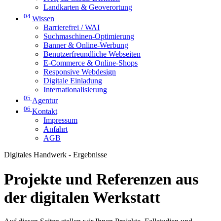
Landkarten & Geoverortung
04
Wissen
Barrierefrei / WAI
Suchmaschinen-Optimierung
Banner & Online-Werbung
Benutzerfreundliche Webseiten
E-Commerce & Online-Shops
Responsive Webdesign
Digitale Einladung
Internationalisierung
05
Agentur
06
Kontakt
Impressum
Anfahrt
AGB
Digitales Handwerk - Ergebnisse
Projekte und Referenzen aus
der digitalen Werkstatt