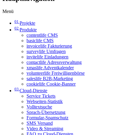
Menü
01
Projekte
02
Produkte
contentlife CMS
basiclife CMS
invoicelife Fakturierung
surveylife Umfragen
invitelife Einladungen
contactlife Adressverwaltung
xmaslife Adventkalender
volunteerlife Freiwilligenbörse
saleslife B2B-Marketing
cookielife Cookie-Banner
03
Cloud-Dienste
Service Tickets
Webseiten-Statistik
Volltextsuche
Sprach-Übersetzung
Formular-Spamschutz
SMS Versand
Video & Streaming
FAQ zu Cloud-Diensten