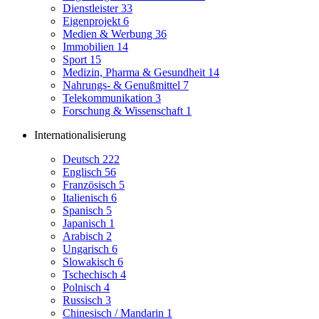
Dienstleister
33
Eigenprojekt
6
Medien & Werbung
36
Immobilien
14
Sport
15
Medizin, Pharma & Gesundheit
14
Nahrungs- & Genußmittel
7
Telekommunikation
3
Forschung & Wissenschaft
1
Internationalisierung
Deutsch
222
Englisch
56
Französisch
5
Italienisch
6
Spanisch
5
Japanisch
1
Arabisch
2
Ungarisch
6
Slowakisch
6
Tschechisch
4
Polnisch
4
Russisch
3
Chinesisch / Mandarin
1