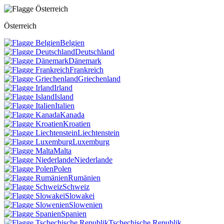
Österreich
Belgien
Deutschland
Dänemark
Frankreich
Griechenland
Irland
Island
Italien
Kanada
Kroatien
Liechtenstein
Luxemburg
Malta
Niederlande
Polen
Rumänien
Schweiz
Slowakei
Slowenien
Spanien
Tschechische Republik