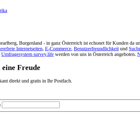
rika
rarlberg, Burgenland - in ganz Österreich ist echonet für Kunden da un
ierefreie Internetseiten
,
E-Commerce
,
Benutzerfreundlichkeit
und
Such
s
Umfragesystem survey.life
werden von uns in Österreich angeboten.
N
d eine Freude
t direkt und gratis in Ihr Postfach.
n