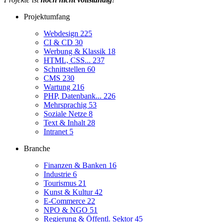
Projektumfang
Webdesign
225
CI & CD
30
Werbung & Klassik
18
HTML, CSS...
237
Schnittstellen
60
CMS
230
Wartung
216
PHP, Datenbank...
226
Mehrsprachig
53
Soziale Netze
8
Text & Inhalt
28
Intranet
5
Branche
Finanzen & Banken
16
Industrie
6
Tourismus
21
Kunst & Kultur
42
E-Commerce
22
NPO & NGO
51
Regierung & Öffentl. Sektor
45