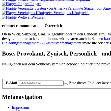
Ungarn
Vereinigte Staaten von Ame
Vereinigtes Königreich
Weltweit
echonet communication | Österreich
Ob in Wien, Salzburg, Graz, Klagenfurt oder in den Ländern Tirol, Vo
designen
und
entwickeln
nicht nur, wir
beraten
auch in Sachen
barr
Einladungsmanagement & Gästelistenmanagement
invite.life oder da
Böse, Provokant, Zynisch, Persönlich - un
Neuigkeiten aus dem Sonnensystem von echonet, pointiert und provokan
Datenschutz-Information zum Newsletter
E-Mail
Bitte dieses Feld leer lasse
Metanavigation
Impressum