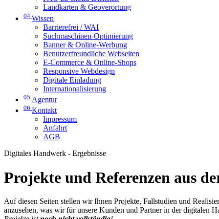
Landkarten & Geoverortung
04
Wissen
Barrierefrei / WAI
Suchmaschinen-Optimierung
Banner & Online-Werbung
Benutzerfreundliche Webseiten
E-Commerce & Online-Shops
Responsive Webdesign
Digitale Einladung
Internationalisierung
05
Agentur
06
Kontakt
Impressum
Anfahrt
AGB
Digitales Handwerk - Ergebnisse
Projekte und Referenzen aus der
Auf diesen Seiten stellen wir Ihnen Projekte, Fallstudien und Realis
anzusehen, was wir für unsere Kunden und Partner in der digitalen 
Projekte ist
noch nicht vollständig
!