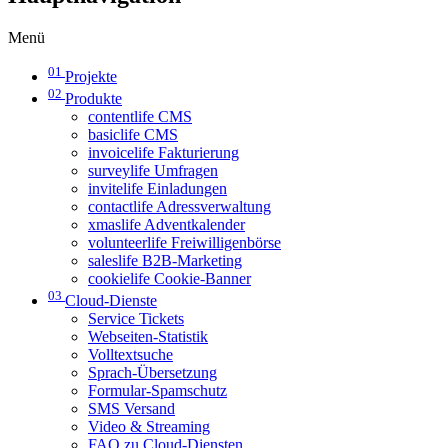
Menü
01
Projekte
02
Produkte
contentlife CMS
basiclife CMS
invoicelife Fakturierung
surveylife Umfragen
invitelife Einladungen
contactlife Adressverwaltung
xmaslife Adventkalender
volunteerlife Freiwilligenbörse
saleslife B2B-Marketing
cookielife Cookie-Banner
03
Cloud-Dienste
Service Tickets
Webseiten-Statistik
Volltextsuche
Sprach-Übersetzung
Formular-Spamschutz
SMS Versand
Video & Streaming
FAQ zu Cloud-Diensten