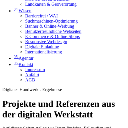
Landkarten & Geoverortung
04
Wissen
Barrierefrei / WAI
Suchmaschinen-Optimierung
Banner & Online-Werbung
Benutzerfreundliche Webseiten
E-Commerce & Online-Shops
Responsive Webdesign
Digitale Einladung
Internationalisierung
05
Agentur
06
Kontakt
Impressum
Anfahrt
AGB
Digitales Handwerk - Ergebnisse
Projekte und Referenzen aus
der digitalen Werkstatt