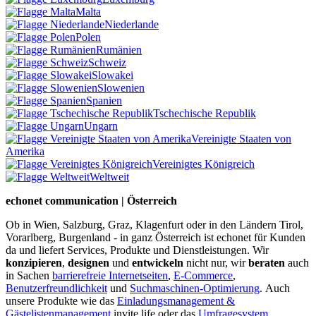
Malta
Niederlande
Polen
Rumänien
Schweiz
Slowakei
Slowenien
Spanien
Tschechische Republik
Ungarn
Vereinigte Staaten von
Amerika
Vereinigtes Königreich
Weltweit
echonet communication | Österreich
Ob in Wien, Salzburg, Graz, Klagenfurt oder in den Ländern Tirol,
Vorarlberg, Burgenland - in ganz Österreich ist echonet für Kunden
da und liefert Services, Produkte und Dienstleistungen. Wir
konzipieren
,
designen
und
entwickeln
nicht nur, wir
beraten
auch
in Sachen
barrierefreie Internetseiten
,
E-Commerce
,
Benutzerfreundlichkeit
und
Suchmaschinen-Optimierung
.
Auch
unsere Produkte wie das
Einladungsmanagement &
Gästelistenmanagement
invite.life oder das
Umfragesystem