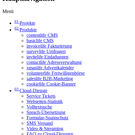
Menü
01
Projekte
02
Produkte
contentlife CMS
basiclife CMS
invoicelife Fakturierung
surveylife Umfragen
invitelife Einladungen
contactlife Adressverwaltung
xmaslife Adventkalender
volunteerlife Freiwilligenbörse
saleslife B2B-Marketing
cookielife Cookie-Banner
03
Cloud-Dienste
Service Tickets
Webseiten-Statistik
Volltextsuche
Sprach-Übersetzung
Formular-Spamschutz
SMS Versand
Video & Streaming
FAQ zu Cloud-Diensten