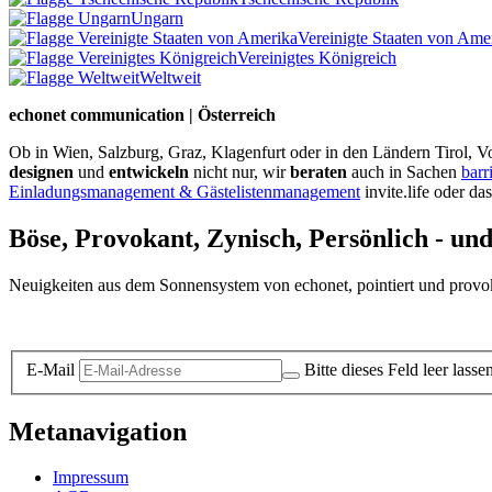
Ungarn
Vereinigte Staaten von Ame
Vereinigtes Königreich
Weltweit
echonet communication | Österreich
Ob in Wien, Salzburg, Graz, Klagenfurt oder in den Ländern Tirol, Vo
designen
und
entwickeln
nicht nur, wir
beraten
auch in Sachen
barr
Einladungsmanagement & Gästelistenmanagement
invite.life oder da
Böse, Provokant, Zynisch, Persönlich - un
Neuigkeiten aus dem Sonnensystem von echonet, pointiert und provokan
Datenschutz-Information zum Newsletter
E-Mail
Bitte dieses Feld leer lasse
Metanavigation
Impressum