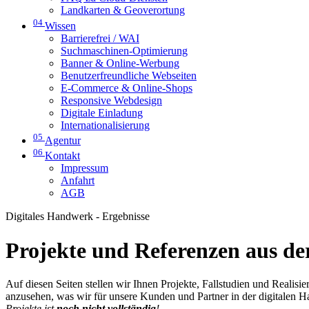
Landkarten & Geoverortung
04
Wissen
Barrierefrei / WAI
Suchmaschinen-Optimierung
Banner & Online-Werbung
Benutzerfreundliche Webseiten
E-Commerce & Online-Shops
Responsive Webdesign
Digitale Einladung
Internationalisierung
05
Agentur
06
Kontakt
Impressum
Anfahrt
AGB
Digitales Handwerk - Ergebnisse
Projekte und Referenzen aus der
Auf diesen Seiten stellen wir Ihnen Projekte, Fallstudien und Realis
anzusehen, was wir für unsere Kunden und Partner in der digitalen 
Projekte ist
noch nicht vollständig
!