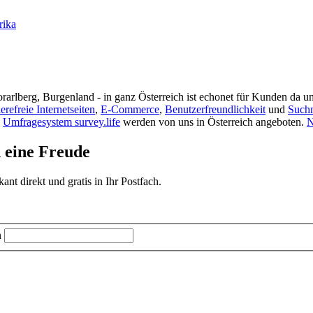
rika
rarlberg, Burgenland - in ganz Österreich ist echonet für Kunden da un
ierefreie Internetseiten
,
E-Commerce
,
Benutzerfreundlichkeit
und
Such
s
Umfragesystem survey.life
werden von uns in Österreich angeboten.
N
d eine Freude
t direkt und gratis in Ihr Postfach.
n