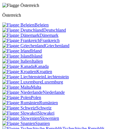
Österreich
Belgien
Deutschland
Dänemark
Frankreich
Griechenland
Irland
Island
Italien
Kanada
Kroatien
Liechtenstein
Luxemburg
Malta
Niederlande
Polen
Rumänien
Schweiz
Slowakei
Slowenien
Spanien
Tschechische Republik