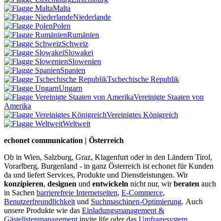
Malta
Niederlande
Polen
Rumänien
Schweiz
Slowakei
Slowenien
Spanien
Tschechische Republik
Ungarn
Vereinigte Staaten von
Amerika
Vereinigtes Königreich
Weltweit
echonet communication | Österreich
Ob in Wien, Salzburg, Graz, Klagenfurt oder in den Ländern Tirol,
Vorarlberg, Burgenland - in ganz Österreich ist echonet für Kunden
da und liefert Services, Produkte und Dienstleistungen. Wir
konzipieren
,
designen
und
entwickeln
nicht nur, wir
beraten
auch
in Sachen
barrierefreie Internetseiten
,
E-Commerce
,
Benutzerfreundlichkeit
und
Suchmaschinen-Optimierung
.
Auch
unsere Produkte wie das
Einladungsmanagement &
Gästelistenmanagement
invite.life oder das
Umfragesystem