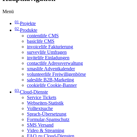
Menü
01
Projekte
02
Produkte
contentlife CMS
basiclife CMS
invoicelife Fakturierung
surveylife Umfragen
invitelife Einladungen
contactlife Adressverwaltung
xmaslife Adventkalender
volunteerlife Freiwilligenbörse
saleslife B2B-Marketing
cookielife Cookie-Banner
03
Cloud-Dienste
Service Tickets
Webseiten-Statistik
Volltextsuche
Sprach-Übersetzung
Formular-Spamschutz
SMS Versand
Video & Streaming
FAQ zu Cloud-Diensten