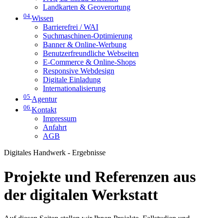
Landkarten & Geoverortung
04
Wissen
Barrierefrei / WAI
Suchmaschinen-Optimierung
Banner & Online-Werbung
Benutzerfreundliche Webseiten
E-Commerce & Online-Shops
Responsive Webdesign
Digitale Einladung
Internationalisierung
05
Agentur
06
Kontakt
Impressum
Anfahrt
AGB
Digitales Handwerk - Ergebnisse
Projekte und Referenzen aus
der digitalen Werkstatt