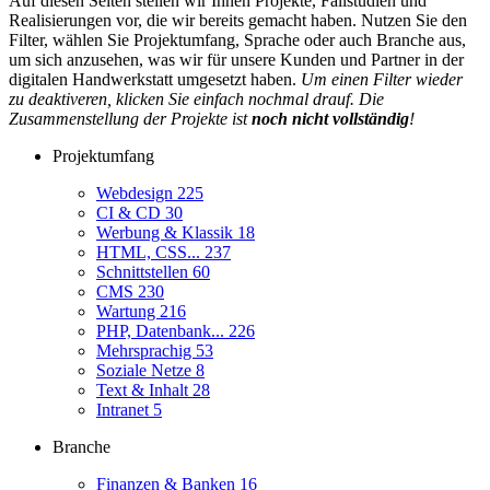
Auf diesen Seiten stellen wir Ihnen Projekte, Fallstudien und
Realisierungen vor, die wir bereits gemacht haben. Nutzen Sie den
Filter, wählen Sie Projektumfang, Sprache oder auch Branche aus,
um sich anzusehen, was wir für unsere Kunden und Partner in der
digitalen Handwerkstatt umgesetzt haben.
Um einen Filter wieder
zu deaktiveren, klicken Sie einfach nochmal drauf. Die
Zusammenstellung der Projekte ist
noch nicht vollständig
!
Projektumfang
Webdesign
225
CI & CD
30
Werbung & Klassik
18
HTML, CSS...
237
Schnittstellen
60
CMS
230
Wartung
216
PHP, Datenbank...
226
Mehrsprachig
53
Soziale Netze
8
Text & Inhalt
28
Intranet
5
Branche
Finanzen & Banken
16