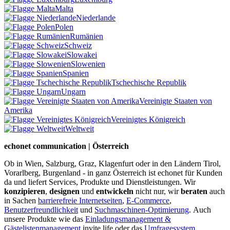
Malta
Niederlande
Polen
Rumänien
Schweiz
Slowakei
Slowenien
Spanien
Tschechische Republik
Ungarn
Vereinigte Staaten von
Amerika
Vereinigtes Königreich
Weltweit
echonet communication | Österreich
Ob in Wien, Salzburg, Graz, Klagenfurt oder in den Ländern Tirol,
Vorarlberg, Burgenland - in ganz Österreich ist echonet für Kunden
da und liefert Services, Produkte und Dienstleistungen. Wir
konzipieren
,
designen
und
entwickeln
nicht nur, wir
beraten
auch
in Sachen
barrierefreie Internetseiten
,
E-Commerce
,
Benutzerfreundlichkeit
und
Suchmaschinen-Optimierung
.
Auch
unsere Produkte wie das
Einladungsmanagement &
Gästelistenmanagement
invite.life oder das
Umfragesystem