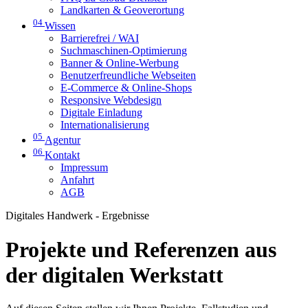
Landkarten & Geoverortung
04
Wissen
Barrierefrei / WAI
Suchmaschinen-Optimierung
Banner & Online-Werbung
Benutzerfreundliche Webseiten
E-Commerce & Online-Shops
Responsive Webdesign
Digitale Einladung
Internationalisierung
05
Agentur
06
Kontakt
Impressum
Anfahrt
AGB
Digitales Handwerk - Ergebnisse
Projekte und Referenzen aus
der digitalen Werkstatt