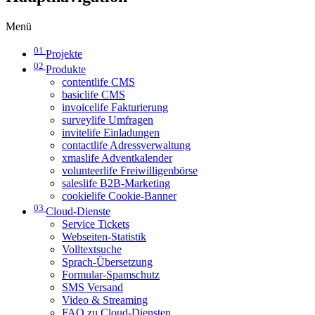
Menü
01
Projekte
02
Produkte
contentlife CMS
basiclife CMS
invoicelife Fakturierung
surveylife Umfragen
invitelife Einladungen
contactlife Adressverwaltung
xmaslife Adventkalender
volunteerlife Freiwilligenbörse
saleslife B2B-Marketing
cookielife Cookie-Banner
03
Cloud-Dienste
Service Tickets
Webseiten-Statistik
Volltextsuche
Sprach-Übersetzung
Formular-Spamschutz
SMS Versand
Video & Streaming
FAQ zu Cloud-Diensten