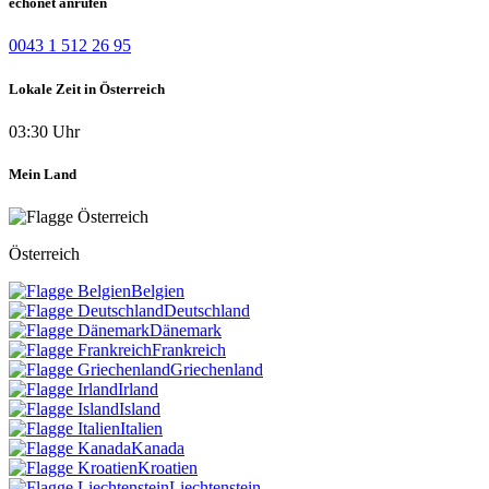
echonet anrufen
0043 1 512 26 95
Lokale Zeit in Österreich
03:30 Uhr
Mein Land
Österreich
Belgien
Deutschland
Dänemark
Frankreich
Griechenland
Irland
Island
Italien
Kanada
Kroatien
Liechtenstein