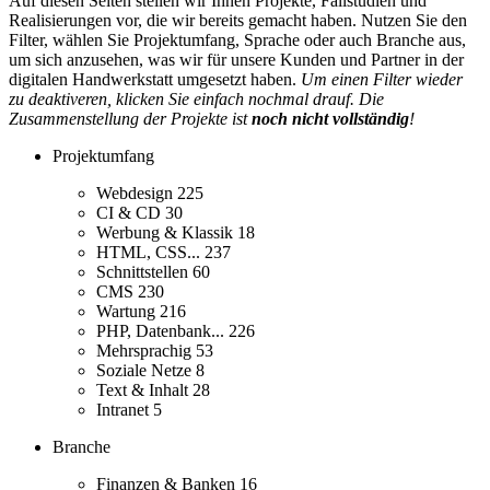
Auf diesen Seiten stellen wir Ihnen Projekte, Fallstudien und
Realisierungen vor, die wir bereits gemacht haben. Nutzen Sie den
Filter, wählen Sie Projektumfang, Sprache oder auch Branche aus,
um sich anzusehen, was wir für unsere Kunden und Partner in der
digitalen Handwerkstatt umgesetzt haben.
Um einen Filter wieder
zu deaktiveren, klicken Sie einfach nochmal drauf. Die
Zusammenstellung der Projekte ist
noch nicht vollständig
!
Projektumfang
Webdesign
225
CI & CD
30
Werbung & Klassik
18
HTML, CSS...
237
Schnittstellen
60
CMS
230
Wartung
216
PHP, Datenbank...
226
Mehrsprachig
53
Soziale Netze
8
Text & Inhalt
28
Intranet
5
Branche
Finanzen & Banken
16