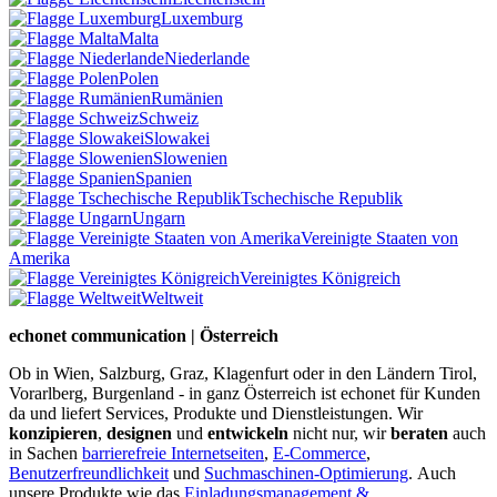
Luxemburg
Malta
Niederlande
Polen
Rumänien
Schweiz
Slowakei
Slowenien
Spanien
Tschechische Republik
Ungarn
Vereinigte Staaten von
Amerika
Vereinigtes Königreich
Weltweit
echonet communication | Österreich
Ob in Wien, Salzburg, Graz, Klagenfurt oder in den Ländern Tirol,
Vorarlberg, Burgenland - in ganz Österreich ist echonet für Kunden
da und liefert Services, Produkte und Dienstleistungen. Wir
konzipieren
,
designen
und
entwickeln
nicht nur, wir
beraten
auch
in Sachen
barrierefreie Internetseiten
,
E-Commerce
,
Benutzerfreundlichkeit
und
Suchmaschinen-Optimierung
.
Auch
unsere Produkte wie das
Einladungsmanagement &