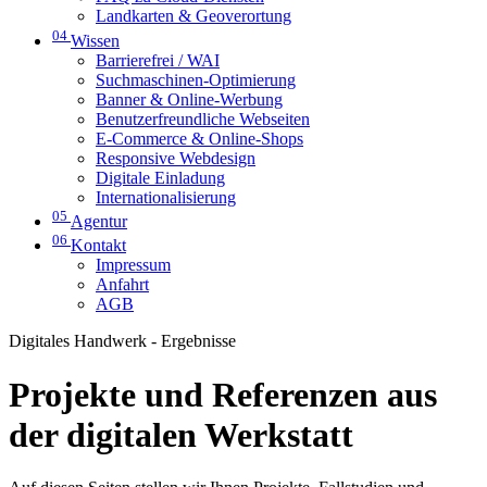
Landkarten & Geoverortung
04
Wissen
Barrierefrei / WAI
Suchmaschinen-Optimierung
Banner & Online-Werbung
Benutzerfreundliche Webseiten
E-Commerce & Online-Shops
Responsive Webdesign
Digitale Einladung
Internationalisierung
05
Agentur
06
Kontakt
Impressum
Anfahrt
AGB
Digitales Handwerk - Ergebnisse
Projekte und Referenzen aus
der digitalen Werkstatt