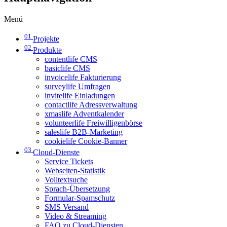
Menü
01
Projekte
02
Produkte
contentlife CMS
basiclife CMS
invoicelife Fakturierung
surveylife Umfragen
invitelife Einladungen
contactlife Adressverwaltung
xmaslife Adventkalender
volunteerlife Freiwilligenbörse
saleslife B2B-Marketing
cookielife Cookie-Banner
03
Cloud-Dienste
Service Tickets
Webseiten-Statistik
Volltextsuche
Sprach-Übersetzung
Formular-Spamschutz
SMS Versand
Video & Streaming
FAQ zu Cloud-Diensten