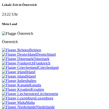
Lokale Zeit in Österreich
23:22 Uhr
Mein Land
Österreich
Belgien
Deutschland
Dänemark
Frankreich
Griechenland
Irland
Island
Italien
Kanada
Kroatien
Liechtenstein
Luxemburg
Malta
Niederlande