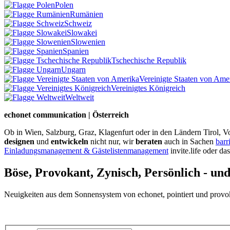
Polen
Rumänien
Schweiz
Slowakei
Slowenien
Spanien
Tschechische Republik
Ungarn
Vereinigte Staaten von Ame
Vereinigtes Königreich
Weltweit
echonet communication | Österreich
Ob in Wien, Salzburg, Graz, Klagenfurt oder in den Ländern Tirol, Vo
designen
und
entwickeln
nicht nur, wir
beraten
auch in Sachen
barr
Einladungsmanagement & Gästelistenmanagement
invite.life oder da
Böse, Provokant, Zynisch, Persönlich - un
Neuigkeiten aus dem Sonnensystem von echonet, pointiert und provokan
Datenschutz-Information zum Newsletter