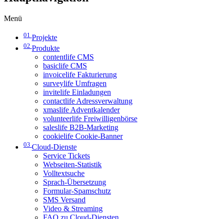
Menü
01
Projekte
02
Produkte
contentlife CMS
basiclife CMS
invoicelife Fakturierung
surveylife Umfragen
invitelife Einladungen
contactlife Adressverwaltung
xmaslife Adventkalender
volunteerlife Freiwilligenbörse
saleslife B2B-Marketing
cookielife Cookie-Banner
03
Cloud-Dienste
Service Tickets
Webseiten-Statistik
Volltextsuche
Sprach-Übersetzung
Formular-Spamschutz
SMS Versand
Video & Streaming
FAQ zu Cloud-Diensten