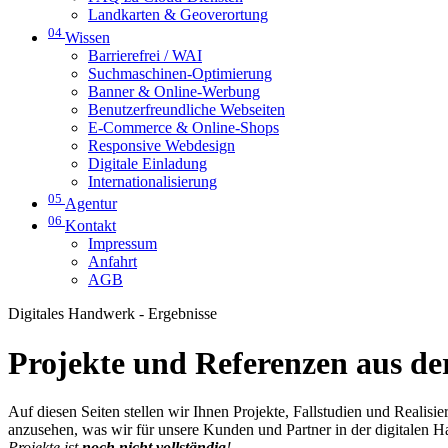
Landkarten & Geoverortung
04
Wissen
Barrierefrei / WAI
Suchmaschinen-Optimierung
Banner & Online-Werbung
Benutzerfreundliche Webseiten
E-Commerce & Online-Shops
Responsive Webdesign
Digitale Einladung
Internationalisierung
05
Agentur
06
Kontakt
Impressum
Anfahrt
AGB
Digitales Handwerk - Ergebnisse
Projekte und Referenzen aus der
Auf diesen Seiten stellen wir Ihnen Projekte, Fallstudien und Realis
anzusehen, was wir für unsere Kunden und Partner in der digitalen 
Projekte ist
noch nicht vollständig
!