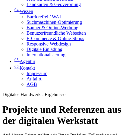
Landkarten & Geoverortung
04
Wissen
Barrierefrei / WAI
Suchmaschinen-Optimierung
Banner & Online-Werbung
Benutzerfreundliche Webseiten
E-Commerce & Online-Shops
Responsive Webdesign
Digitale Einladung
Internationalisierung
05
Agentur
06
Kontakt
Impressum
Anfahrt
AGB
Digitales Handwerk - Ergebnisse
Projekte und Referenzen aus
der digitalen Werkstatt