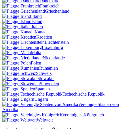
Dänemark
Frankreich
Griechenland
Irland
Island
Italien
Kanada
Kroatien
Liechtenstein
Luxemburg
Malta
Niederlande
Polen
Rumänien
Schweiz
Slowakei
Slowenien
Spanien
Tschechische Republik
Ungarn
Vereinigte Staaten von
Amerika
Vereinigtes Königreich
Weltweit