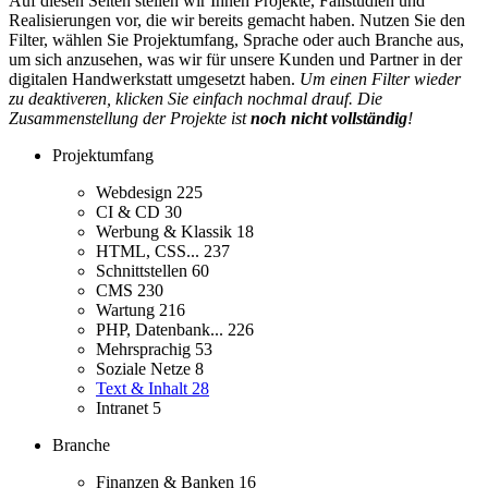
Auf diesen Seiten stellen wir Ihnen Projekte, Fallstudien und
Realisierungen vor, die wir bereits gemacht haben. Nutzen Sie den
Filter, wählen Sie Projektumfang, Sprache oder auch Branche aus,
um sich anzusehen, was wir für unsere Kunden und Partner in der
digitalen Handwerkstatt umgesetzt haben.
Um einen Filter wieder
zu deaktiveren, klicken Sie einfach nochmal drauf. Die
Zusammenstellung der Projekte ist
noch nicht vollständig
!
Projektumfang
Webdesign
225
CI & CD
30
Werbung & Klassik
18
HTML, CSS...
237
Schnittstellen
60
CMS
230
Wartung
216
PHP, Datenbank...
226
Mehrsprachig
53
Soziale Netze
8
Text & Inhalt
28
Intranet
5
Branche
Finanzen & Banken
16