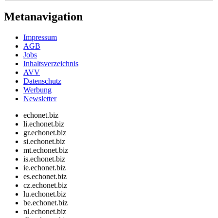
Metanavigation
Impressum
AGB
Jobs
Inhaltsverzeichnis
AVV
Datenschutz
Werbung
Newsletter
echonet.biz
li.echonet.biz
gr.echonet.biz
si.echonet.biz
mt.echonet.biz
is.echonet.biz
ie.echonet.biz
es.echonet.biz
cz.echonet.biz
lu.echonet.biz
be.echonet.biz
nl.echonet.biz