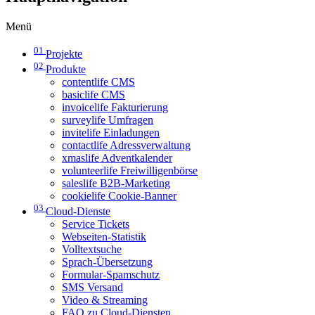
Menü
01
Projekte
02
Produkte
contentlife CMS
basiclife CMS
invoicelife Fakturierung
surveylife Umfragen
invitelife Einladungen
contactlife Adressverwaltung
xmaslife Adventkalender
volunteerlife Freiwilligenbörse
saleslife B2B-Marketing
cookielife Cookie-Banner
03
Cloud-Dienste
Service Tickets
Webseiten-Statistik
Volltextsuche
Sprach-Übersetzung
Formular-Spamschutz
SMS Versand
Video & Streaming
FAQ zu Cloud-Diensten