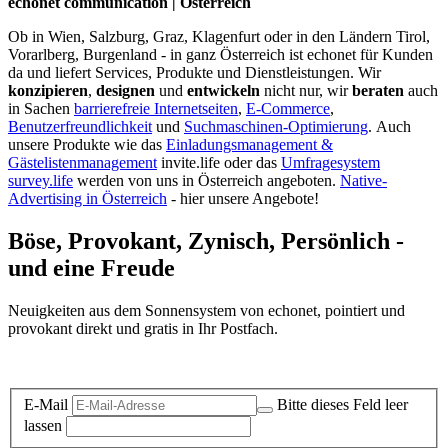
echonet communication | Österreich
Ob in Wien, Salzburg, Graz, Klagenfurt oder in den Ländern Tirol,
Vorarlberg, Burgenland - in ganz Österreich ist echonet für Kunden
da und liefert Services, Produkte und Dienstleistungen. Wir
konzipieren
,
designen
und
entwickeln
nicht nur, wir
beraten
auch
in Sachen
barrierefreie Internetseiten
,
E-Commerce
,
Benutzerfreundlichkeit
und
Suchmaschinen-Optimierung
.
Auch
unsere Produkte wie das
Einladungsmanagement &
Gästelistenmanagement
invite.life oder das
Umfragesystem
survey.life
werden von uns in Österreich angeboten.
Native-
Advertising in Österreich
- hier unsere Angebote!
Böse, Provokant, Zynisch, Persönlich -
und eine Freude
Neuigkeiten aus dem Sonnensystem von echonet, pointiert und
provokant direkt und gratis in Ihr Postfach.
Datenschutz-Information zum Newsletter
E-Mail
Bitte dieses Feld leer
lassen