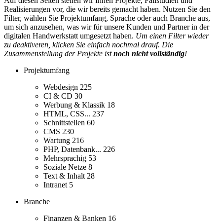
Auf diesen Seiten stellen wir Ihnen Projekte, Fallstudien und
Realisierungen vor, die wir bereits gemacht haben. Nutzen Sie den
Filter, wählen Sie Projektumfang, Sprache oder auch Branche aus,
um sich anzusehen, was wir für unsere Kunden und Partner in der
digitalen Handwerkstatt umgesetzt haben.
Um einen Filter wieder
zu deaktiveren, klicken Sie einfach nochmal drauf. Die
Zusammenstellung der Projekte ist
noch nicht vollständig
!
Projektumfang
Webdesign
225
CI & CD
30
Werbung & Klassik
18
HTML, CSS...
237
Schnittstellen
60
CMS
230
Wartung
216
PHP, Datenbank...
226
Mehrsprachig
53
Soziale Netze
8
Text & Inhalt
28
Intranet
5
Branche
Finanzen & Banken
16