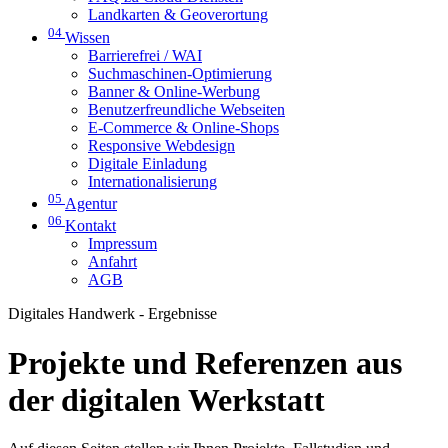
Landkarten & Geoverortung
04
Wissen
Barrierefrei / WAI
Suchmaschinen-Optimierung
Banner & Online-Werbung
Benutzerfreundliche Webseiten
E-Commerce & Online-Shops
Responsive Webdesign
Digitale Einladung
Internationalisierung
05
Agentur
06
Kontakt
Impressum
Anfahrt
AGB
Digitales Handwerk - Ergebnisse
Projekte und Referenzen aus
der digitalen Werkstatt