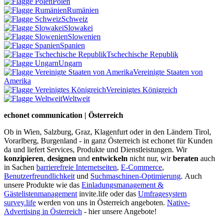
Polen
Rumänien
Schweiz
Slowakei
Slowenien
Spanien
Tschechische Republik
Ungarn
Vereinigte Staaten von
Amerika
Vereinigtes Königreich
Weltweit
echonet communication | Österreich
Ob in Wien, Salzburg, Graz, Klagenfurt oder in den Ländern Tirol,
Vorarlberg, Burgenland - in ganz Österreich ist echonet für Kunden
da und liefert Services, Produkte und Dienstleistungen. Wir
konzipieren
,
designen
und
entwickeln
nicht nur, wir
beraten
auch
in Sachen
barrierefreie Internetseiten
,
E-Commerce
,
Benutzerfreundlichkeit
und
Suchmaschinen-Optimierung
.
Auch
unsere Produkte wie das
Einladungsmanagement &
Gästelistenmanagement
invite.life oder das
Umfragesystem
survey.life
werden von uns in Österreich angeboten.
Native-
Advertising in Österreich
- hier unsere Angebote!