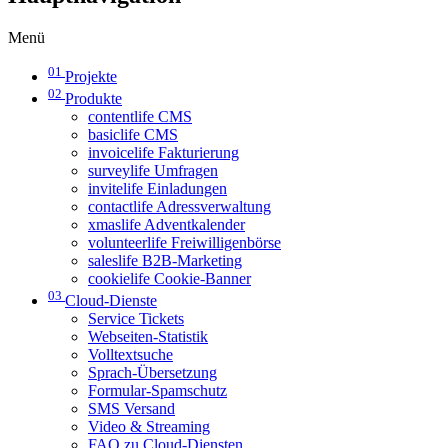
Menü
01
Projekte
02
Produkte
contentlife CMS
basiclife CMS
invoicelife Fakturierung
surveylife Umfragen
invitelife Einladungen
contactlife Adressverwaltung
xmaslife Adventkalender
volunteerlife Freiwilligenbörse
saleslife B2B-Marketing
cookielife Cookie-Banner
03
Cloud-Dienste
Service Tickets
Webseiten-Statistik
Volltextsuche
Sprach-Übersetzung
Formular-Spamschutz
SMS Versand
Video & Streaming
FAQ zu Cloud-Diensten