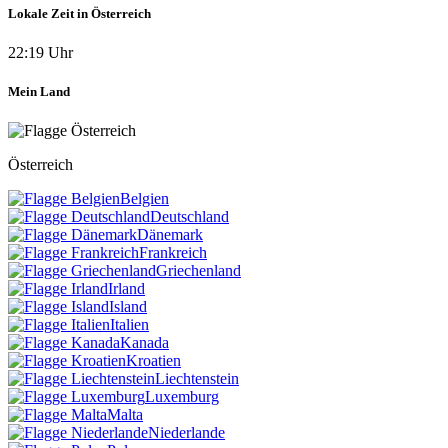
Lokale Zeit in Österreich
22:19 Uhr
Mein Land
Österreich
Belgien
Deutschland
Dänemark
Frankreich
Griechenland
Irland
Island
Italien
Kanada
Kroatien
Liechtenstein
Luxemburg
Malta
Niederlande