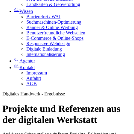
Landkarten & Geoverortung
04
Wissen
Barrierefrei / WAI
Suchmaschinen-Optimierung
Banner & Online-Werbung
Benutzerfreundliche Webseiten
E-Commerce & Online-Shops
Responsive Webdesign
Digitale Einladung
Internationalisierung
05
Agentur
06
Kontakt
Impressum
Anfahrt
AGB
Digitales Handwerk - Ergebnisse
Projekte und Referenzen aus
der digitalen Werkstatt