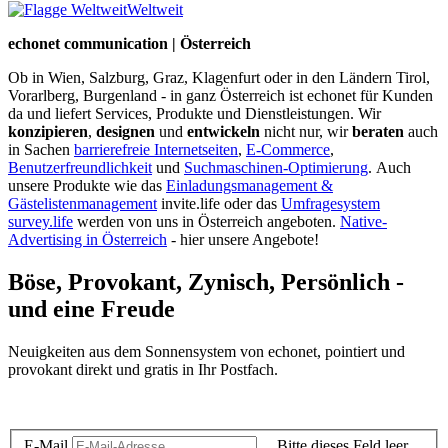
Weltweit
echonet communication | Österreich
Ob in Wien, Salzburg, Graz, Klagenfurt oder in den Ländern Tirol,
Vorarlberg, Burgenland - in ganz Österreich ist echonet für Kunden
da und liefert Services, Produkte und Dienstleistungen. Wir
konzipieren
,
designen
und
entwickeln
nicht nur, wir
beraten
auch
in Sachen
barrierefreie Internetseiten
,
E-Commerce
,
Benutzerfreundlichkeit
und
Suchmaschinen-Optimierung
.
Auch
unsere Produkte wie das
Einladungsmanagement &
Gästelistenmanagement
invite.life oder das
Umfragesystem
survey.life
werden von uns in Österreich angeboten.
Native-
Advertising in Österreich
- hier unsere Angebote!
Böse, Provokant, Zynisch, Persönlich -
und eine Freude
Neuigkeiten aus dem Sonnensystem von echonet, pointiert und
provokant direkt und gratis in Ihr Postfach.
Datenschutz-Information zum Newsletter
E-Mail
Bitte dieses Feld leer