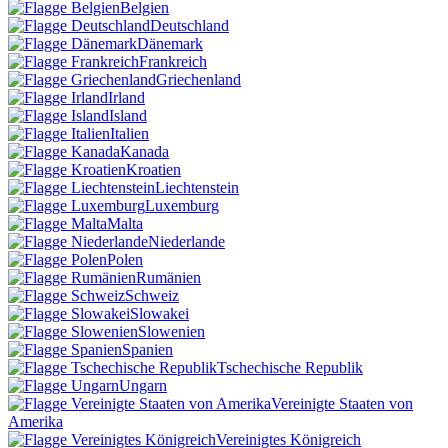
Belgien
Deutschland
Dänemark
Frankreich
Griechenland
Irland
Island
Italien
Kanada
Kroatien
Liechtenstein
Luxemburg
Malta
Niederlande
Polen
Rumänien
Schweiz
Slowakei
Slowenien
Spanien
Tschechische Republik
Ungarn
Vereinigte Staaten von
Amerika
Vereinigtes Königreich