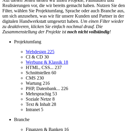
Auf diesen Seiten stellen wir Ihnen Projekte, Fallstudien und
Realisierungen vor, die wir bereits gemacht haben. Nutzen Sie den
Filter, wählen Sie Projektumfang, Sprache oder auch Branche aus,
um sich anzusehen, was wir für unsere Kunden und Partner in der
digitalen Handwerkstatt umgesetzt haben.
Um einen Filter wieder
zu deaktiveren, klicken Sie einfach nochmal drauf. Die
Zusammenstellung der Projekte ist
noch nicht vollständig
!
Projektumfang
Webdesign
225
CI & CD
30
Werbung & Klassik
18
HTML, CSS...
237
Schnittstellen
60
CMS
230
Wartung
216
PHP, Datenbank...
226
Mehrsprachig
53
Soziale Netze
8
Text & Inhalt
28
Intranet
5
Branche
Finanzen & Banken
16