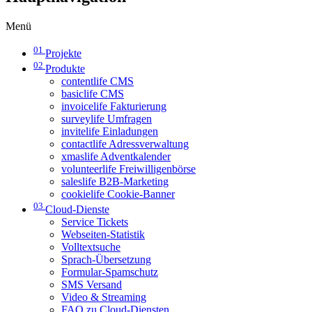
Menü
01
Projekte
02
Produkte
contentlife CMS
basiclife CMS
invoicelife Fakturierung
surveylife Umfragen
invitelife Einladungen
contactlife Adressverwaltung
xmaslife Adventkalender
volunteerlife Freiwilligenbörse
saleslife B2B-Marketing
cookielife Cookie-Banner
03
Cloud-Dienste
Service Tickets
Webseiten-Statistik
Volltextsuche
Sprach-Übersetzung
Formular-Spamschutz
SMS Versand
Video & Streaming
FAQ zu Cloud-Diensten