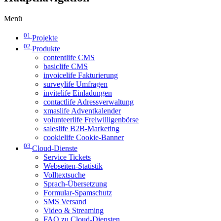
Menü
01
Projekte
02
Produkte
contentlife CMS
basiclife CMS
invoicelife Fakturierung
surveylife Umfragen
invitelife Einladungen
contactlife Adressverwaltung
xmaslife Adventkalender
volunteerlife Freiwilligenbörse
saleslife B2B-Marketing
cookielife Cookie-Banner
03
Cloud-Dienste
Service Tickets
Webseiten-Statistik
Volltextsuche
Sprach-Übersetzung
Formular-Spamschutz
SMS Versand
Video & Streaming
FAQ zu Cloud-Diensten