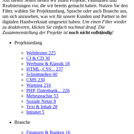
Auf diesen Seiten stellen wir Ihnen Projekte, Fallstudien und
Realisierungen vor, die wir bereits gemacht haben. Nutzen Sie den
Filter, wählen Sie Projektumfang, Sprache oder auch Branche aus,
um sich anzusehen, was wir für unsere Kunden und Partner in der
digitalen Handwerkstatt umgesetzt haben.
Um einen Filter wieder
zu deaktiveren, klicken Sie einfach nochmal drauf. Die
Zusammenstellung der Projekte ist
noch nicht vollständig
!
Projektumfang
Webdesign
225
CI & CD
30
Werbung & Klassik
18
HTML, CSS...
237
Schnittstellen
60
CMS
230
Wartung
216
PHP, Datenbank...
226
Mehrsprachig
53
Soziale Netze
8
Text & Inhalt
28
Intranet
5
Branche
Finanzen & Banken
16