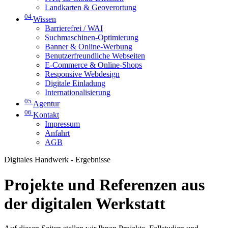
Landkarten & Geoverortung
04
Wissen
Barrierefrei / WAI
Suchmaschinen-Optimierung
Banner & Online-Werbung
Benutzerfreundliche Webseiten
E-Commerce & Online-Shops
Responsive Webdesign
Digitale Einladung
Internationalisierung
05
Agentur
06
Kontakt
Impressum
Anfahrt
AGB
Digitales Handwerk - Ergebnisse
Projekte und Referenzen aus
der digitalen Werkstatt