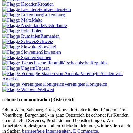
Kroatien
Liechtenstein
Luxemburg
Malta
Niederlande
Polen
Rumänien
Schweiz
Slowakei
Slowenien
Spanien
Tschechische Republik
Ungarn
Vereinigte Staaten von
Amerika
Vereinigtes Königreich
Weltweit
echonet communication | Österreich
Ob in Wien, Salzburg, Graz, Klagenfurt oder in den Ländern Tirol,
Vorarlberg, Burgenland - in ganz Österreich ist echonet für Kunden
da und liefert Services, Produkte und Dienstleistungen. Wir
konzipieren
,
designen
und
entwickeln
nicht nur, wir
beraten
auch
in Sachen
barrierefreie Internetseiten
,
E-Commerce
,