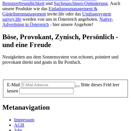
Benutzerfreundlichkeit
und
Suchmaschinen-Optimierung
.
Auch
unsere Produkte wie das
Einladungsmanagement &
Gästelistenmanagement
invite.life oder das
Umfragesystem
survey.life
werden von uns in Österreich angeboten.
Native-
Advertising in Österreich
- hier unsere Angebote!
Böse, Provokant, Zynisch, Persönlich -
und eine Freude
Neuigkeiten aus dem Sonnensystem von echonet, pointiert und
provokant direkt und gratis in Ihr Postfach.
Datenschutz-Information zum Newsletter
E-Mail
Bitte dieses Feld leer
lassen
Metanavigation
Impressum
AGB
Jobs