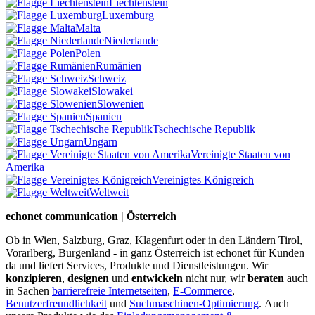
Liechtenstein
Luxemburg
Malta
Niederlande
Polen
Rumänien
Schweiz
Slowakei
Slowenien
Spanien
Tschechische Republik
Ungarn
Vereinigte Staaten von
Amerika
Vereinigtes Königreich
Weltweit
echonet communication | Österreich
Ob in Wien, Salzburg, Graz, Klagenfurt oder in den Ländern Tirol,
Vorarlberg, Burgenland - in ganz Österreich ist echonet für Kunden
da und liefert Services, Produkte und Dienstleistungen. Wir
konzipieren
,
designen
und
entwickeln
nicht nur, wir
beraten
auch
in Sachen
barrierefreie Internetseiten
,
E-Commerce
,
Benutzerfreundlichkeit
und
Suchmaschinen-Optimierung
.
Auch