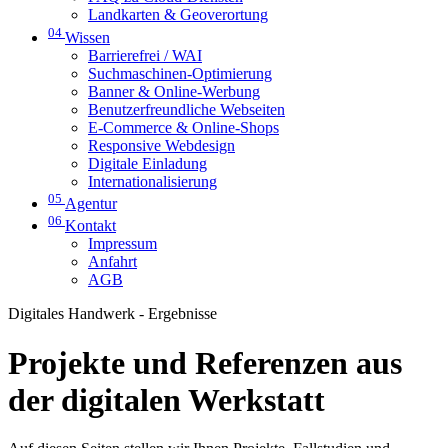
Landkarten & Geoverortung
04
Wissen
Barrierefrei / WAI
Suchmaschinen-Optimierung
Banner & Online-Werbung
Benutzerfreundliche Webseiten
E-Commerce & Online-Shops
Responsive Webdesign
Digitale Einladung
Internationalisierung
05
Agentur
06
Kontakt
Impressum
Anfahrt
AGB
Digitales Handwerk - Ergebnisse
Projekte und Referenzen aus
der digitalen Werkstatt