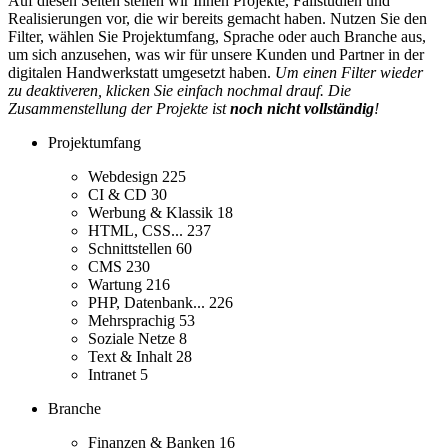
Auf diesen Seiten stellen wir Ihnen Projekte, Fallstudien und
Realisierungen vor, die wir bereits gemacht haben. Nutzen Sie den
Filter, wählen Sie Projektumfang, Sprache oder auch Branche aus,
um sich anzusehen, was wir für unsere Kunden und Partner in der
digitalen Handwerkstatt umgesetzt haben.
Um einen Filter wieder
zu deaktiveren, klicken Sie einfach nochmal drauf. Die
Zusammenstellung der Projekte ist
noch nicht vollständig
!
Projektumfang
Webdesign
225
CI & CD
30
Werbung & Klassik
18
HTML, CSS...
237
Schnittstellen
60
CMS
230
Wartung
216
PHP, Datenbank...
226
Mehrsprachig
53
Soziale Netze
8
Text & Inhalt
28
Intranet
5
Branche
Finanzen & Banken
16