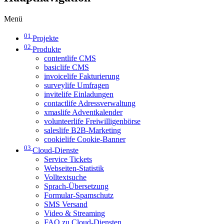
Menü
01
Projekte
02
Produkte
contentlife CMS
basiclife CMS
invoicelife Fakturierung
surveylife Umfragen
invitelife Einladungen
contactlife Adressverwaltung
xmaslife Adventkalender
volunteerlife Freiwilligenbörse
saleslife B2B-Marketing
cookielife Cookie-Banner
03
Cloud-Dienste
Service Tickets
Webseiten-Statistik
Volltextsuche
Sprach-Übersetzung
Formular-Spamschutz
SMS Versand
Video & Streaming
FAQ zu Cloud-Diensten