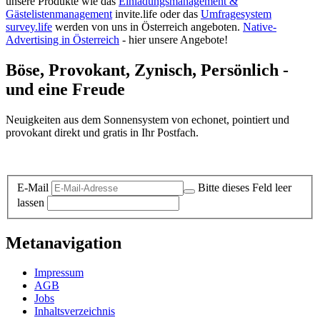
unsere Produkte wie das
Einladungsmanagement &
Gästelistenmanagement
invite.life oder das
Umfragesystem
survey.life
werden von uns in Österreich angeboten.
Native-
Advertising in Österreich
- hier unsere Angebote!
Böse, Provokant, Zynisch, Persönlich -
und eine Freude
Neuigkeiten aus dem Sonnensystem von echonet, pointiert und
provokant direkt und gratis in Ihr Postfach.
Datenschutz-Information zum Newsletter
E-Mail
Bitte dieses Feld leer
lassen
Metanavigation
Impressum
AGB
Jobs
Inhaltsverzeichnis