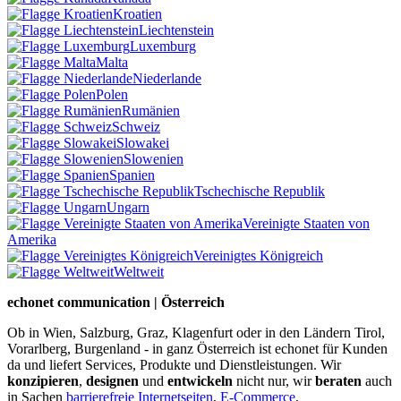
Kroatien
Liechtenstein
Luxemburg
Malta
Niederlande
Polen
Rumänien
Schweiz
Slowakei
Slowenien
Spanien
Tschechische Republik
Ungarn
Vereinigte Staaten von
Amerika
Vereinigtes Königreich
Weltweit
echonet communication | Österreich
Ob in Wien, Salzburg, Graz, Klagenfurt oder in den Ländern Tirol,
Vorarlberg, Burgenland - in ganz Österreich ist echonet für Kunden
da und liefert Services, Produkte und Dienstleistungen. Wir
konzipieren
,
designen
und
entwickeln
nicht nur, wir
beraten
auch
in Sachen
barrierefreie Internetseiten
,
E-Commerce
,