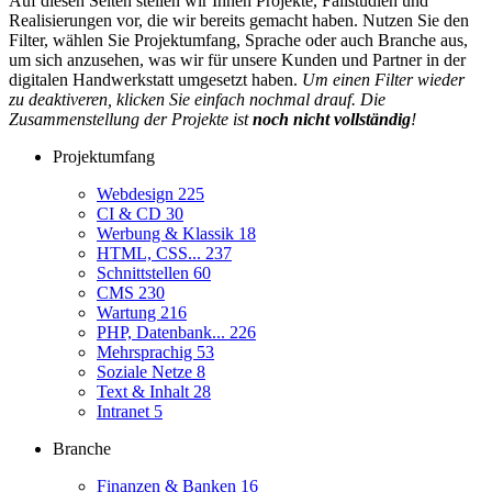
Auf diesen Seiten stellen wir Ihnen Projekte, Fallstudien und
Realisierungen vor, die wir bereits gemacht haben. Nutzen Sie den
Filter, wählen Sie Projektumfang, Sprache oder auch Branche aus,
um sich anzusehen, was wir für unsere Kunden und Partner in der
digitalen Handwerkstatt umgesetzt haben.
Um einen Filter wieder
zu deaktiveren, klicken Sie einfach nochmal drauf. Die
Zusammenstellung der Projekte ist
noch nicht vollständig
!
Projektumfang
Webdesign
225
CI & CD
30
Werbung & Klassik
18
HTML, CSS...
237
Schnittstellen
60
CMS
230
Wartung
216
PHP, Datenbank...
226
Mehrsprachig
53
Soziale Netze
8
Text & Inhalt
28
Intranet
5
Branche
Finanzen & Banken
16