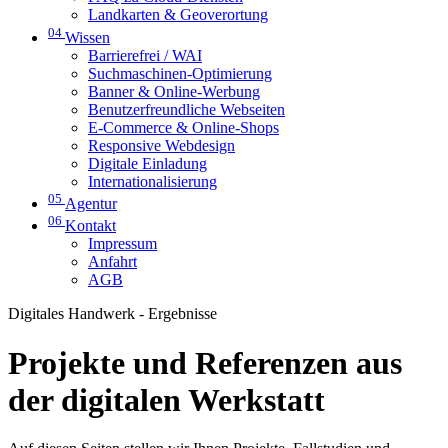
Landkarten & Geoverortung
04
Wissen
Barrierefrei / WAI
Suchmaschinen-Optimierung
Banner & Online-Werbung
Benutzerfreundliche Webseiten
E-Commerce & Online-Shops
Responsive Webdesign
Digitale Einladung
Internationalisierung
05
Agentur
06
Kontakt
Impressum
Anfahrt
AGB
Digitales Handwerk - Ergebnisse
Projekte und Referenzen aus
der digitalen Werkstatt