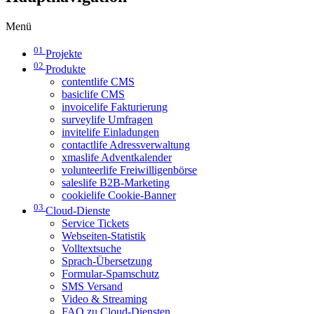
Menü
01
Projekte
02
Produkte
contentlife CMS
basiclife CMS
invoicelife Fakturierung
surveylife Umfragen
invitelife Einladungen
contactlife Adressverwaltung
xmaslife Adventkalender
volunteerlife Freiwilligenbörse
saleslife B2B-Marketing
cookielife Cookie-Banner
03
Cloud-Dienste
Service Tickets
Webseiten-Statistik
Volltextsuche
Sprach-Übersetzung
Formular-Spamschutz
SMS Versand
Video & Streaming
FAQ zu Cloud-Diensten