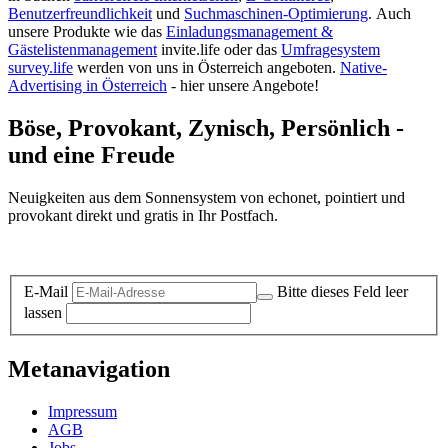
Benutzerfreundlichkeit
und
Suchmaschinen-Optimierung
.
Auch
unsere Produkte wie das
Einladungsmanagement &
Gästelistenmanagement
invite.life oder das
Umfragesystem
survey.life
werden von uns in Österreich angeboten.
Native-
Advertising in Österreich
- hier unsere Angebote!
Böse, Provokant, Zynisch, Persönlich -
und eine Freude
Neuigkeiten aus dem Sonnensystem von echonet, pointiert und
provokant direkt und gratis in Ihr Postfach.
Datenschutz-Information zum Newsletter
E-Mail
Bitte dieses Feld leer
lassen
Metanavigation
Impressum
AGB
Jobs