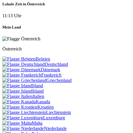
Lokale Zeit in Österreich
11:13 Uhr
Mein Land
Österreich
Belgien
Deutschland
Dänemark
Frankreich
Griechenland
Irland
Island
Italien
Kanada
Kroatien
Liechtenstein
Luxemburg
Malta
Niederlande