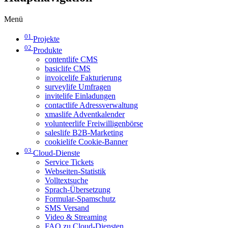
Menü
01
Projekte
02
Produkte
contentlife CMS
basiclife CMS
invoicelife Fakturierung
surveylife Umfragen
invitelife Einladungen
contactlife Adressverwaltung
xmaslife Adventkalender
volunteerlife Freiwilligenbörse
saleslife B2B-Marketing
cookielife Cookie-Banner
03
Cloud-Dienste
Service Tickets
Webseiten-Statistik
Volltextsuche
Sprach-Übersetzung
Formular-Spamschutz
SMS Versand
Video & Streaming
FAQ zu Cloud-Diensten