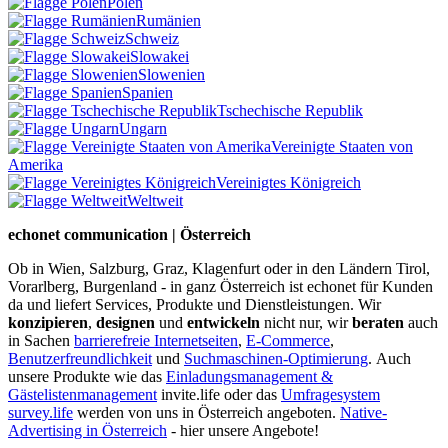
Polen
Rumänien
Schweiz
Slowakei
Slowenien
Spanien
Tschechische Republik
Ungarn
Vereinigte Staaten von
Amerika
Vereinigtes Königreich
Weltweit
echonet communication | Österreich
Ob in Wien, Salzburg, Graz, Klagenfurt oder in den Ländern Tirol,
Vorarlberg, Burgenland - in ganz Österreich ist echonet für Kunden
da und liefert Services, Produkte und Dienstleistungen. Wir
konzipieren
,
designen
und
entwickeln
nicht nur, wir
beraten
auch
in Sachen
barrierefreie Internetseiten
,
E-Commerce
,
Benutzerfreundlichkeit
und
Suchmaschinen-Optimierung
.
Auch
unsere Produkte wie das
Einladungsmanagement &
Gästelistenmanagement
invite.life oder das
Umfragesystem
survey.life
werden von uns in Österreich angeboten.
Native-
Advertising in Österreich
- hier unsere Angebote!