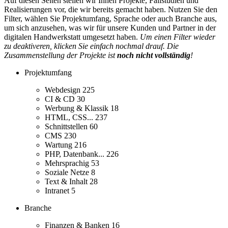
Auf diesen Seiten stellen wir Ihnen Projekte, Fallstudien und
Realisierungen vor, die wir bereits gemacht haben. Nutzen Sie den
Filter, wählen Sie Projektumfang, Sprache oder auch Branche aus,
um sich anzusehen, was wir für unsere Kunden und Partner in der
digitalen Handwerkstatt umgesetzt haben.
Um einen Filter wieder
zu deaktiveren, klicken Sie einfach nochmal drauf. Die
Zusammenstellung der Projekte ist
noch nicht vollständig
!
Projektumfang
Webdesign
225
CI & CD
30
Werbung & Klassik
18
HTML, CSS...
237
Schnittstellen
60
CMS
230
Wartung
216
PHP, Datenbank...
226
Mehrsprachig
53
Soziale Netze
8
Text & Inhalt
28
Intranet
5
Branche
Finanzen & Banken
16