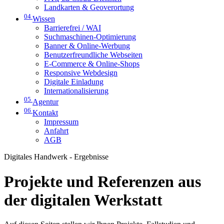
Landkarten & Geoverortung
04
Wissen
Barrierefrei / WAI
Suchmaschinen-Optimierung
Banner & Online-Werbung
Benutzerfreundliche Webseiten
E-Commerce & Online-Shops
Responsive Webdesign
Digitale Einladung
Internationalisierung
05
Agentur
06
Kontakt
Impressum
Anfahrt
AGB
Digitales Handwerk - Ergebnisse
Projekte und Referenzen aus
der digitalen Werkstatt