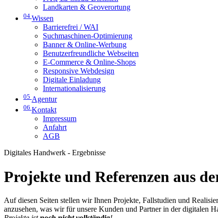
Landkarten & Geoverortung
04
Wissen
Barrierefrei / WAI
Suchmaschinen-Optimierung
Banner & Online-Werbung
Benutzerfreundliche Webseiten
E-Commerce & Online-Shops
Responsive Webdesign
Digitale Einladung
Internationalisierung
05
Agentur
06
Kontakt
Impressum
Anfahrt
AGB
Digitales Handwerk - Ergebnisse
Projekte und Referenzen aus der
Auf diesen Seiten stellen wir Ihnen Projekte, Fallstudien und Realis
anzusehen, was wir für unsere Kunden und Partner in der digitalen 
Projekte ist
noch nicht vollständig
!