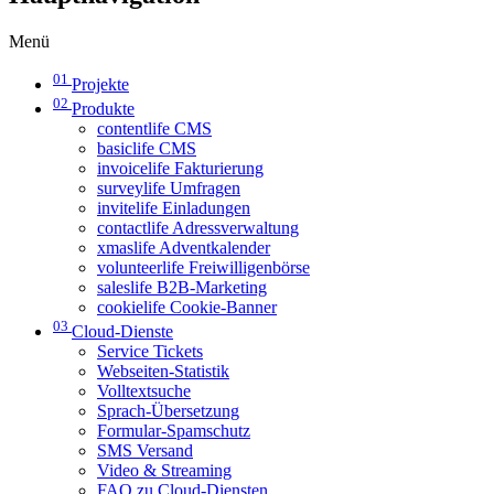
Menü
01
Projekte
02
Produkte
contentlife CMS
basiclife CMS
invoicelife Fakturierung
surveylife Umfragen
invitelife Einladungen
contactlife Adressverwaltung
xmaslife Adventkalender
volunteerlife Freiwilligenbörse
saleslife B2B-Marketing
cookielife Cookie-Banner
03
Cloud-Dienste
Service Tickets
Webseiten-Statistik
Volltextsuche
Sprach-Übersetzung
Formular-Spamschutz
SMS Versand
Video & Streaming
FAQ zu Cloud-Diensten