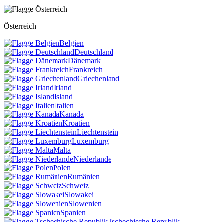
Österreich
Belgien
Deutschland
Dänemark
Frankreich
Griechenland
Irland
Island
Italien
Kanada
Kroatien
Liechtenstein
Luxemburg
Malta
Niederlande
Polen
Rumänien
Schweiz
Slowakei
Slowenien
Spanien
Tschechische Republik