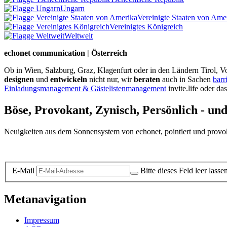
Ungarn
Vereinigte Staaten von Ame
Vereinigtes Königreich
Weltweit
echonet communication | Österreich
Ob in Wien, Salzburg, Graz, Klagenfurt oder in den Ländern Tirol, Vo
designen
und
entwickeln
nicht nur, wir
beraten
auch in Sachen
barr
Einladungsmanagement & Gästelistenmanagement
invite.life oder da
Böse, Provokant, Zynisch, Persönlich - un
Neuigkeiten aus dem Sonnensystem von echonet, pointiert und provokan
Datenschutz-Information zum Newsletter
E-Mail
Bitte dieses Feld leer lasse
Metanavigation
Impressum