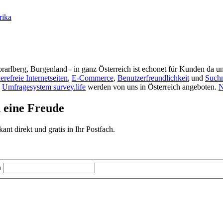
rika
rarlberg, Burgenland - in ganz Österreich ist echonet für Kunden da un
ierefreie Internetseiten
,
E-Commerce
,
Benutzerfreundlichkeit
und
Such
s
Umfragesystem survey.life
werden von uns in Österreich angeboten.
N
d eine Freude
t direkt und gratis in Ihr Postfach.
n