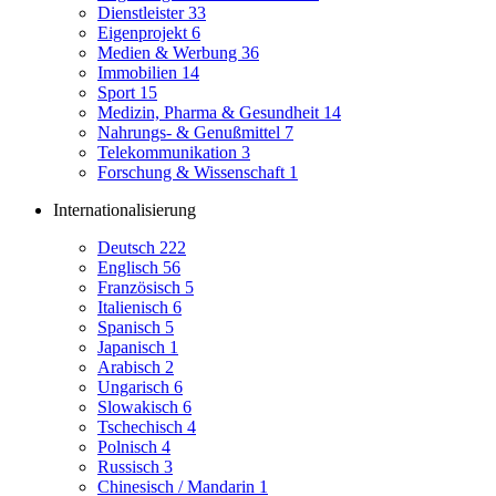
Dienstleister
33
Eigenprojekt
6
Medien & Werbung
36
Immobilien
14
Sport
15
Medizin, Pharma & Gesundheit
14
Nahrungs- & Genußmittel
7
Telekommunikation
3
Forschung & Wissenschaft
1
Internationalisierung
Deutsch
222
Englisch
56
Französisch
5
Italienisch
6
Spanisch
5
Japanisch
1
Arabisch
2
Ungarisch
6
Slowakisch
6
Tschechisch
4
Polnisch
4
Russisch
3
Chinesisch / Mandarin
1