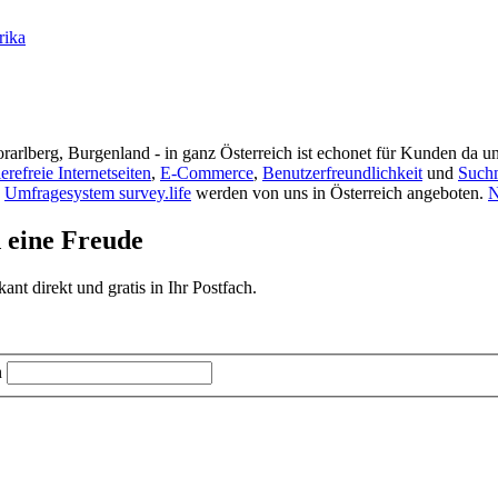
rika
rarlberg, Burgenland - in ganz Österreich ist echonet für Kunden da un
ierefreie Internetseiten
,
E-Commerce
,
Benutzerfreundlichkeit
und
Such
s
Umfragesystem survey.life
werden von uns in Österreich angeboten.
N
d eine Freude
t direkt und gratis in Ihr Postfach.
n