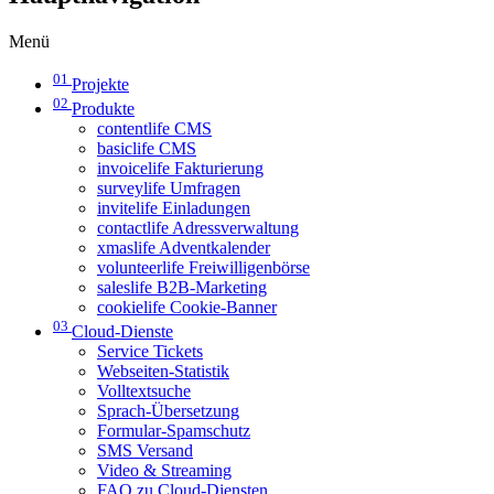
Menü
01
Projekte
02
Produkte
contentlife CMS
basiclife CMS
invoicelife Fakturierung
surveylife Umfragen
invitelife Einladungen
contactlife Adressverwaltung
xmaslife Adventkalender
volunteerlife Freiwilligenbörse
saleslife B2B-Marketing
cookielife Cookie-Banner
03
Cloud-Dienste
Service Tickets
Webseiten-Statistik
Volltextsuche
Sprach-Übersetzung
Formular-Spamschutz
SMS Versand
Video & Streaming
FAQ zu Cloud-Diensten