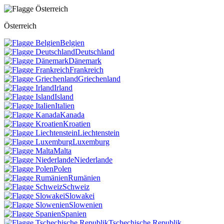
Österreich
Belgien
Deutschland
Dänemark
Frankreich
Griechenland
Irland
Island
Italien
Kanada
Kroatien
Liechtenstein
Luxemburg
Malta
Niederlande
Polen
Rumänien
Schweiz
Slowakei
Slowenien
Spanien
Tschechische Republik