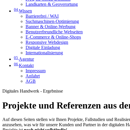
Landkarten & Geoverortung
04
Wissen
Barrierefrei / WAI
Suchmaschinen-Optimierung
Banner & Online-Werbung
Benutzerfreundliche Webseiten
E-Commerce & Online-Shops
Responsive Webdesign
Digitale Einladung
Internationalisierung
05
Agentur
06
Kontakt
Impressum
Anfahrt
AGB
Digitales Handwerk - Ergebnisse
Projekte und Referenzen aus der
Auf diesen Seiten stellen wir Ihnen Projekte, Fallstudien und Realis
anzusehen, was wir für unsere Kunden und Partner in der digitalen 
Projekte ist
noch nicht vollständig
!