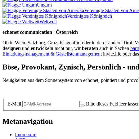
Ungarn
Vereinigte Staaten von Ame
Vereinigtes Königreich
Weltweit
echonet communication | Österreich
Ob in Wien, Salzburg, Graz, Klagenfurt oder in den Ländern Tirol, Vo
designen
und
entwickeln
nicht nur, wir
beraten
auch in Sachen
barr
Einladungsmanagement & Gästelistenmanagement
invite.life oder da
Böse, Provokant, Zynisch, Persönlich - un
Neuigkeiten aus dem Sonnensystem von echonet, pointiert und provokan
Datenschutz-Information zum Newsletter
E-Mail
Bitte dieses Feld leer lasse
Metanavigation
Impressum