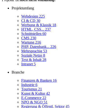
Projektumfang
Webdesign
225
CI & CD
30
Werbung & Klassik
18
HTML, CSS...
237
Schnittstellen
60
CMS
230
Wartung
216
PHP, Datenbank...
226
Mehrsprachig
53
Soziale Netze
8
Text & Inhalt
28
Intranet
5
Branche
Finanzen & Banken
16
Industrie
6
Tourismus
21
Kunst & Kultur
42
E-Commerce
22
NPO & NGO
51
Regierung & Öffentl. Sektor
45