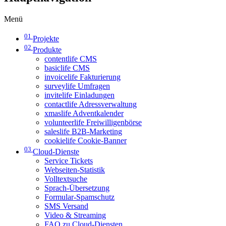
Menü
01
Projekte
02
Produkte
contentlife CMS
basiclife CMS
invoicelife Fakturierung
surveylife Umfragen
invitelife Einladungen
contactlife Adressverwaltung
xmaslife Adventkalender
volunteerlife Freiwilligenbörse
saleslife B2B-Marketing
cookielife Cookie-Banner
03
Cloud-Dienste
Service Tickets
Webseiten-Statistik
Volltextsuche
Sprach-Übersetzung
Formular-Spamschutz
SMS Versand
Video & Streaming
FAQ zu Cloud-Diensten