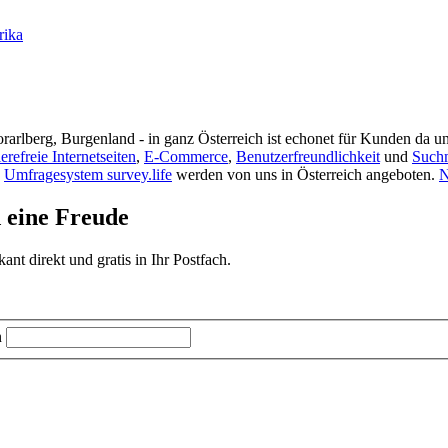
rika
rarlberg, Burgenland - in ganz Österreich ist echonet für Kunden da un
ierefreie Internetseiten
,
E-Commerce
,
Benutzerfreundlichkeit
und
Such
s
Umfragesystem survey.life
werden von uns in Österreich angeboten.
N
d eine Freude
t direkt und gratis in Ihr Postfach.
n