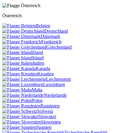
Österreich
Belgien
Deutschland
Dänemark
Frankreich
Griechenland
Irland
Island
Italien
Kanada
Kroatien
Liechtenstein
Luxemburg
Malta
Niederlande
Polen
Rumänien
Schweiz
Slowakei
Slowenien
Spanien
Tschechische Republik