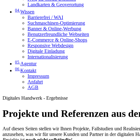
Landkarten & Geoverortung
04
Wissen
Barrierefrei / WAI
Suchmaschinen-Optimierung
Banner & Online-Werbung
Benutzerfreundliche Webseiten
E-Commerce & Online-Shops
Responsive Webdesign
Digitale Einladung
Internationalisierung
05
Agentur
06
Kontakt
Impressum
Anfahrt
AGB
Digitales Handwerk - Ergebnisse
Projekte und Referenzen aus der
Auf diesen Seiten stellen wir Ihnen Projekte, Fallstudien und Realis
anzusehen, was wir für unsere Kunden und Partner in der digitalen 
Projekte ist
noch nicht vollständig
!