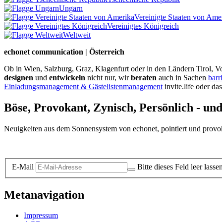
Ungarn
Vereinigte Staaten von Ame
Vereinigtes Königreich
Weltweit
echonet communication | Österreich
Ob in Wien, Salzburg, Graz, Klagenfurt oder in den Ländern Tirol, Vo
designen
und
entwickeln
nicht nur, wir
beraten
auch in Sachen
barr
Einladungsmanagement & Gästelistenmanagement
invite.life oder da
Böse, Provokant, Zynisch, Persönlich - un
Neuigkeiten aus dem Sonnensystem von echonet, pointiert und provokan
Datenschutz-Information zum Newsletter
E-Mail
Bitte dieses Feld leer lasse
Metanavigation
Impressum