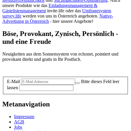
Benutzerfreundlichkeit
und
Suchmaschinen-Optimierung
.
Auch
unsere Produkte wie das
Einladungsmanagement &
Gästelistenmanagement
invite.life oder das
Umfragesystem
survey.life
werden von uns in Österreich angeboten.
Native-
Advertising in Österreich
- hier unsere Angebote!
Böse, Provokant, Zynisch, Persönlich -
und eine Freude
Neuigkeiten aus dem Sonnensystem von echonet, pointiert und
provokant direkt und gratis in Ihr Postfach.
Datenschutz-Information zum Newsletter
E-Mail
Bitte dieses Feld leer
lassen
Metanavigation
Impressum
AGB
Jobs