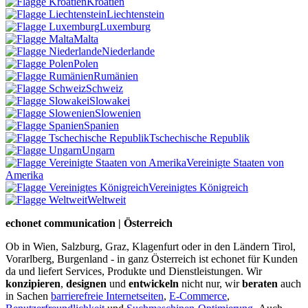
Kroatien
Liechtenstein
Luxemburg
Malta
Niederlande
Polen
Rumänien
Schweiz
Slowakei
Slowenien
Spanien
Tschechische Republik
Ungarn
Vereinigte Staaten von
Amerika
Vereinigtes Königreich
Weltweit
echonet communication | Österreich
Ob in Wien, Salzburg, Graz, Klagenfurt oder in den Ländern Tirol,
Vorarlberg, Burgenland - in ganz Österreich ist echonet für Kunden
da und liefert Services, Produkte und Dienstleistungen. Wir
konzipieren
,
designen
und
entwickeln
nicht nur, wir
beraten
auch
in Sachen
barrierefreie Internetseiten
,
E-Commerce
,