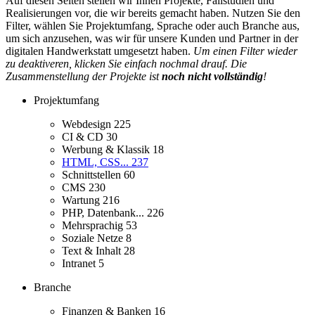
Auf diesen Seiten stellen wir Ihnen Projekte, Fallstudien und
Realisierungen vor, die wir bereits gemacht haben. Nutzen Sie den
Filter, wählen Sie Projektumfang, Sprache oder auch Branche aus,
um sich anzusehen, was wir für unsere Kunden und Partner in der
digitalen Handwerkstatt umgesetzt haben.
Um einen Filter wieder
zu deaktiveren, klicken Sie einfach nochmal drauf. Die
Zusammenstellung der Projekte ist
noch nicht vollständig
!
Projektumfang
Webdesign
225
CI & CD
30
Werbung & Klassik
18
HTML, CSS...
237
Schnittstellen
60
CMS
230
Wartung
216
PHP, Datenbank...
226
Mehrsprachig
53
Soziale Netze
8
Text & Inhalt
28
Intranet
5
Branche
Finanzen & Banken
16