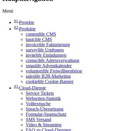
Menü
01
Projekte
02
Produkte
contentlife CMS
basiclife CMS
invoicelife Fakturierung
surveylife Umfragen
invitelife Einladungen
contactlife Adressverwaltung
xmaslife Adventkalender
volunteerlife Freiwilligenbörse
saleslife B2B-Marketing
cookielife Cookie-Banner
03
Cloud-Dienste
Service Tickets
Webseiten-Statistik
Volltextsuche
Sprach-Übersetzung
Formular-Spamschutz
SMS Versand
Video & Streaming
FAQ zu Cloud-Diensten