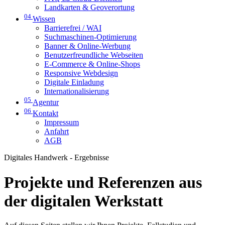
Landkarten & Geoverortung
04
Wissen
Barrierefrei / WAI
Suchmaschinen-Optimierung
Banner & Online-Werbung
Benutzerfreundliche Webseiten
E-Commerce & Online-Shops
Responsive Webdesign
Digitale Einladung
Internationalisierung
05
Agentur
06
Kontakt
Impressum
Anfahrt
AGB
Digitales Handwerk - Ergebnisse
Projekte und Referenzen aus
der digitalen Werkstatt