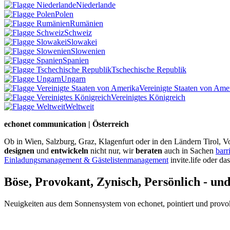
Niederlande
Polen
Rumänien
Schweiz
Slowakei
Slowenien
Spanien
Tschechische Republik
Ungarn
Vereinigte Staaten von Ame
Vereinigtes Königreich
Weltweit
echonet communication | Österreich
Ob in Wien, Salzburg, Graz, Klagenfurt oder in den Ländern Tirol, Vo
designen
und
entwickeln
nicht nur, wir
beraten
auch in Sachen
barr
Einladungsmanagement & Gästelistenmanagement
invite.life oder da
Böse, Provokant, Zynisch, Persönlich - un
Neuigkeiten aus dem Sonnensystem von echonet, pointiert und provokan
Datenschutz-Information zum Newsletter