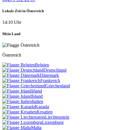
Lokale Zeit in Österreich
14:10 Uhr
Mein Land
Österreich
Belgien
Deutschland
Dänemark
Frankreich
Griechenland
Irland
Island
Italien
Kanada
Kroatien
Liechtenstein
Luxemburg
Malta