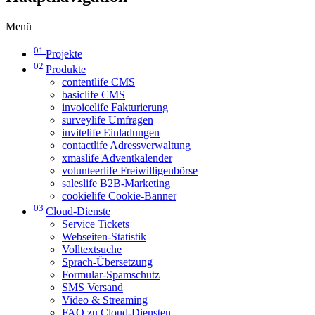
Menü
01
Projekte
02
Produkte
contentlife CMS
basiclife CMS
invoicelife Fakturierung
surveylife Umfragen
invitelife Einladungen
contactlife Adressverwaltung
xmaslife Adventkalender
volunteerlife Freiwilligenbörse
saleslife B2B-Marketing
cookielife Cookie-Banner
03
Cloud-Dienste
Service Tickets
Webseiten-Statistik
Volltextsuche
Sprach-Übersetzung
Formular-Spamschutz
SMS Versand
Video & Streaming
FAQ zu Cloud-Diensten