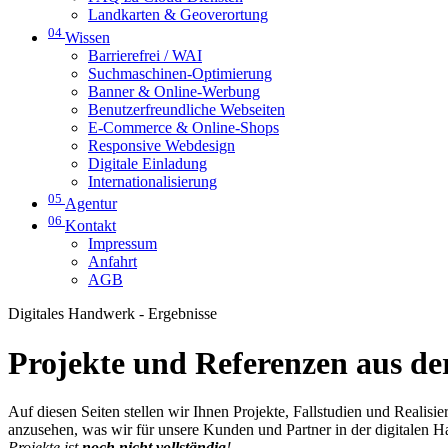
Landkarten & Geoverortung
04
Wissen
Barrierefrei / WAI
Suchmaschinen-Optimierung
Banner & Online-Werbung
Benutzerfreundliche Webseiten
E-Commerce & Online-Shops
Responsive Webdesign
Digitale Einladung
Internationalisierung
05
Agentur
06
Kontakt
Impressum
Anfahrt
AGB
Digitales Handwerk - Ergebnisse
Projekte und Referenzen aus der
Auf diesen Seiten stellen wir Ihnen Projekte, Fallstudien und Realis
anzusehen, was wir für unsere Kunden und Partner in der digitalen 
Projekte ist
noch nicht vollständig
!