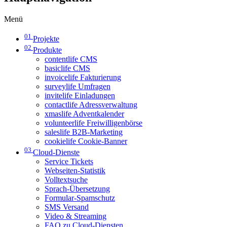
Menü
01
Projekte
02
Produkte
contentlife CMS
basiclife CMS
invoicelife Fakturierung
surveylife Umfragen
invitelife Einladungen
contactlife Adressverwaltung
xmaslife Adventkalender
volunteerlife Freiwilligenbörse
saleslife B2B-Marketing
cookielife Cookie-Banner
03
Cloud-Dienste
Service Tickets
Webseiten-Statistik
Volltextsuche
Sprach-Übersetzung
Formular-Spamschutz
SMS Versand
Video & Streaming
FAQ zu Cloud-Diensten