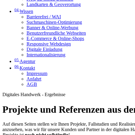
Landkarten & Geoverortung
04
Wissen
Barrierefrei / WAI
Suchmaschinen-Optimierung
Banner & Online-Werbung
Benutzerfreundliche Webseiten
E-Commerce & Online-Shops
Responsive Webdesign
Digitale Einladung
Internationalisierung
05
Agentur
06
Kontakt
Impressum
Anfahrt
AGB
Digitales Handwerk - Ergebnisse
Projekte und Referenzen aus der
Auf diesen Seiten stellen wir Ihnen Projekte, Fallstudien und Realis
anzusehen, was wir für unsere Kunden und Partner in der digitalen 
Projekte ist
noch nicht vollständig
!