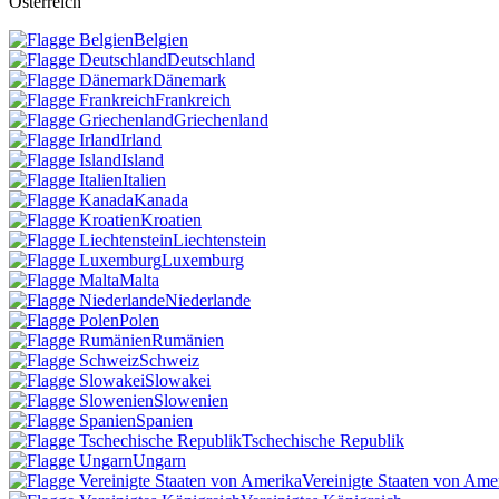
Österreich
Belgien
Deutschland
Dänemark
Frankreich
Griechenland
Irland
Island
Italien
Kanada
Kroatien
Liechtenstein
Luxemburg
Malta
Niederlande
Polen
Rumänien
Schweiz
Slowakei
Slowenien
Spanien
Tschechische Republik
Ungarn
Vereinigte Staaten von Ame