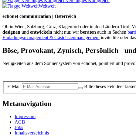
Vereinigtes Königreich
Weltweit
echonet communication | Österreich
Ob in Wien, Salzburg, Graz, Klagenfurt oder in den Ländern Tirol, Vo
designen
und
entwickeln
nicht nur, wir
beraten
auch in Sachen
barr
Einladungsmanagement & Gästelistenmanagement
invite.life oder da
Böse, Provokant, Zynisch, Persönlich - un
Neuigkeiten aus dem Sonnensystem von echonet, pointiert und provokan
Datenschutz-Information zum Newsletter
E-Mail
Bitte dieses Feld leer lasse
Metanavigation
Impressum
AGB
Jobs
Inhaltsverzeichnis