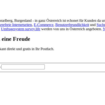
rarlberg, Burgenland - in ganz Österreich ist echonet für Kunden da un
ierefreie Internetseiten
,
E-Commerce
,
Benutzerfreundlichkeit
und
Such
s
Umfragesystem survey.life
werden von uns in Österreich angeboten.
N
d eine Freude
t direkt und gratis in Ihr Postfach.
n