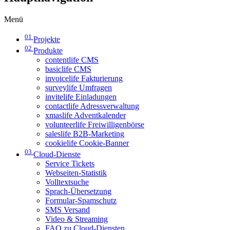
Menü
01
Projekte
02
Produkte
contentlife CMS
basiclife CMS
invoicelife Fakturierung
surveylife Umfragen
invitelife Einladungen
contactlife Adressverwaltung
xmaslife Adventkalender
volunteerlife Freiwilligenbörse
saleslife B2B-Marketing
cookielife Cookie-Banner
03
Cloud-Dienste
Service Tickets
Webseiten-Statistik
Volltextsuche
Sprach-Übersetzung
Formular-Spamschutz
SMS Versand
Video & Streaming
FAQ zu Cloud-Diensten