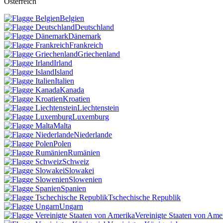
Österreich
Belgien
Deutschland
Dänemark
Frankreich
Griechenland
Irland
Island
Italien
Kanada
Kroatien
Liechtenstein
Luxemburg
Malta
Niederlande
Polen
Rumänien
Schweiz
Slowakei
Slowenien
Spanien
Tschechische Republik
Ungarn
Vereinigte Staaten von Ame