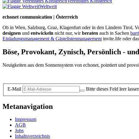
Vereinigtes Königreich
Weltweit
echonet communication | Österreich
Ob in Wien, Salzburg, Graz, Klagenfurt oder in den Ländern Tirol, Vo
designen
und
entwickeln
nicht nur, wir
beraten
auch in Sachen
barr
Einladungsmanagement & Gästelistenmanagement
invite.life oder da
Böse, Provokant, Zynisch, Persönlich - un
Neuigkeiten aus dem Sonnensystem von echonet, pointiert und provokan
Datenschutz-Information zum Newsletter
E-Mail
Bitte dieses Feld leer lasse
Metanavigation
Impressum
AGB
Jobs
Inhaltsverzeichnis