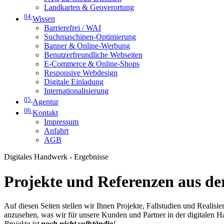
Landkarten & Geoverortung
04
Wissen
Barrierefrei / WAI
Suchmaschinen-Optimierung
Banner & Online-Werbung
Benutzerfreundliche Webseiten
E-Commerce & Online-Shops
Responsive Webdesign
Digitale Einladung
Internationalisierung
05
Agentur
06
Kontakt
Impressum
Anfahrt
AGB
Digitales Handwerk - Ergebnisse
Projekte und Referenzen aus der
Auf diesen Seiten stellen wir Ihnen Projekte, Fallstudien und Realis
anzusehen, was wir für unsere Kunden und Partner in der digitalen 
Projekte ist
noch nicht vollständig
!