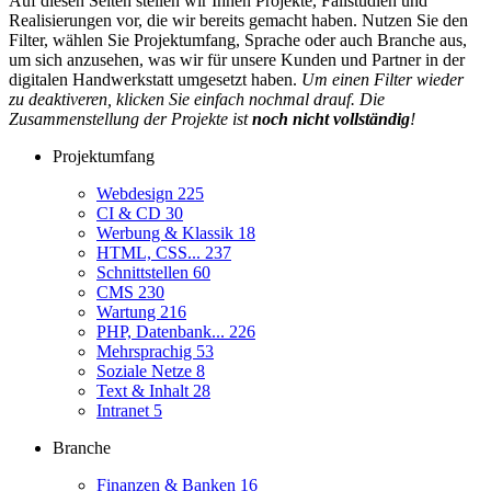
Auf diesen Seiten stellen wir Ihnen Projekte, Fallstudien und
Realisierungen vor, die wir bereits gemacht haben. Nutzen Sie den
Filter, wählen Sie Projektumfang, Sprache oder auch Branche aus,
um sich anzusehen, was wir für unsere Kunden und Partner in der
digitalen Handwerkstatt umgesetzt haben.
Um einen Filter wieder
zu deaktiveren, klicken Sie einfach nochmal drauf. Die
Zusammenstellung der Projekte ist
noch nicht vollständig
!
Projektumfang
Webdesign
225
CI & CD
30
Werbung & Klassik
18
HTML, CSS...
237
Schnittstellen
60
CMS
230
Wartung
216
PHP, Datenbank...
226
Mehrsprachig
53
Soziale Netze
8
Text & Inhalt
28
Intranet
5
Branche
Finanzen & Banken
16