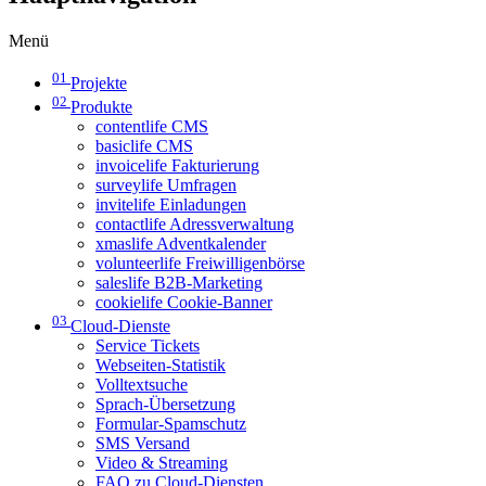
Menü
01
Projekte
02
Produkte
contentlife CMS
basiclife CMS
invoicelife Fakturierung
surveylife Umfragen
invitelife Einladungen
contactlife Adressverwaltung
xmaslife Adventkalender
volunteerlife Freiwilligenbörse
saleslife B2B-Marketing
cookielife Cookie-Banner
03
Cloud-Dienste
Service Tickets
Webseiten-Statistik
Volltextsuche
Sprach-Übersetzung
Formular-Spamschutz
SMS Versand
Video & Streaming
FAQ zu Cloud-Diensten