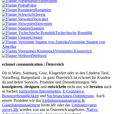
Niederlande
Polen
Rumänien
Schweiz
Slowakei
Slowenien
Spanien
Tschechische Republik
Ungarn
Vereinigte Staaten von
Amerika
Vereinigtes Königreich
Weltweit
echonet communication | Österreich
Ob in Wien, Salzburg, Graz, Klagenfurt oder in den Ländern Tirol,
Vorarlberg, Burgenland - in ganz Österreich ist echonet für Kunden
da und liefert Services, Produkte und Dienstleistungen. Wir
konzipieren
,
designen
und
entwickeln
nicht nur, wir
beraten
auch
in Sachen
barrierefreie Internetseiten
,
E-Commerce
,
Benutzerfreundlichkeit
und
Suchmaschinen-Optimierung
.
Auch
unsere Produkte wie das
Einladungsmanagement &
Gästelistenmanagement
invite.life oder das
Umfragesystem
survey.life
werden von uns in Österreich angeboten.
Native-