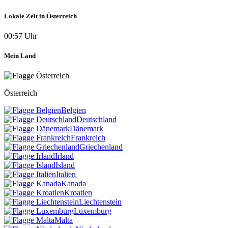
Lokale Zeit in Österreich
00:57 Uhr
Mein Land
Österreich
Belgien
Deutschland
Dänemark
Frankreich
Griechenland
Irland
Island
Italien
Kanada
Kroatien
Liechtenstein
Luxemburg
Malta