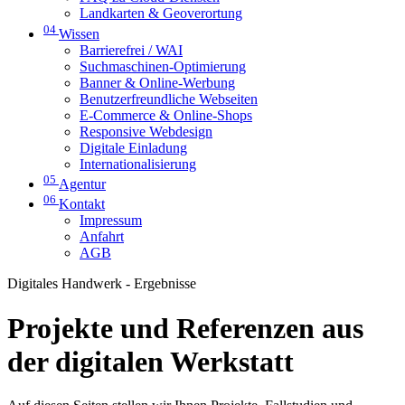
Landkarten & Geoverortung
04
Wissen
Barrierefrei / WAI
Suchmaschinen-Optimierung
Banner & Online-Werbung
Benutzerfreundliche Webseiten
E-Commerce & Online-Shops
Responsive Webdesign
Digitale Einladung
Internationalisierung
05
Agentur
06
Kontakt
Impressum
Anfahrt
AGB
Digitales Handwerk - Ergebnisse
Projekte und Referenzen aus
der digitalen Werkstatt