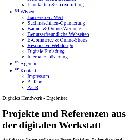
Landkarten & Geoverortung
04
Wissen
Barrierefrei / WAI
Suchmaschinen-Optimierung
Banner & Online-Werbung
Benutzerfreundliche Webseiten
E-Commerce & Online-Shops
Responsive Webdesign
Digitale Einladung
Internationalisierung
05
Agentur
06
Kontakt
Impressum
Anfahrt
AGB
Digitales Handwerk - Ergebnisse
Projekte und Referenzen aus
der digitalen Werkstatt