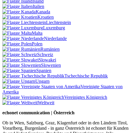
Island
Italien
Kanada
Kroatien
Liechtenstein
Luxemburg
Malta
Niederlande
Polen
Rumänien
Schweiz
Slowakei
Slowenien
Spanien
Tschechische Republik
Ungarn
Vereinigte Staaten von
Amerika
Vereinigtes Königreich
Weltweit
echonet communication | Österreich
Ob in Wien, Salzburg, Graz, Klagenfurt oder in den Ländern Tirol,
Vorarlberg, Burgenland - in ganz Österreich ist echonet für Kunden