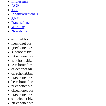
Impressum
AGB
Jobs
Inhaltsverzeichnis
AVV
Datenschutz
Werbung
Newsletter
echonet.biz
li.echonet.biz
gr.echonet.biz
si.echonet.biz
mt.echonet.biz
is.echonet.biz
ie.echonet.biz
es.echonet.biz
cz.echonet.biz
lu.echonet.biz
be.echonet.biz
nl.echonet.biz
dk.echonet.biz
hr.echonet.biz
sk.echonet.biz
hu.echonet.biz