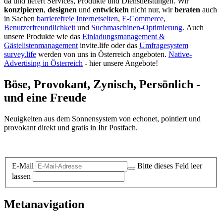
da und liefert Services, Produkte und Dienstleistungen. Wir
konzipieren
,
designen
und
entwickeln
nicht nur, wir
beraten
auch
in Sachen
barrierefreie Internetseiten
,
E-Commerce
,
Benutzerfreundlichkeit
und
Suchmaschinen-Optimierung
.
Auch
unsere Produkte wie das
Einladungsmanagement &
Gästelistenmanagement
invite.life oder das
Umfragesystem
survey.life
werden von uns in Österreich angeboten.
Native-
Advertising in Österreich
- hier unsere Angebote!
Böse, Provokant, Zynisch, Persönlich -
und eine Freude
Neuigkeiten aus dem Sonnensystem von echonet, pointiert und
provokant direkt und gratis in Ihr Postfach.
Datenschutz-Information zum Newsletter
E-Mail
Bitte dieses Feld leer
lassen
Metanavigation