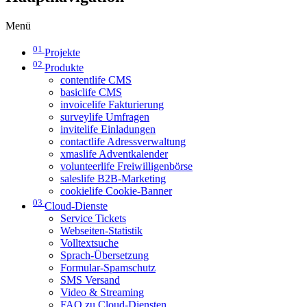
Menü
01
Projekte
02
Produkte
contentlife CMS
basiclife CMS
invoicelife Fakturierung
surveylife Umfragen
invitelife Einladungen
contactlife Adressverwaltung
xmaslife Adventkalender
volunteerlife Freiwilligenbörse
saleslife B2B-Marketing
cookielife Cookie-Banner
03
Cloud-Dienste
Service Tickets
Webseiten-Statistik
Volltextsuche
Sprach-Übersetzung
Formular-Spamschutz
SMS Versand
Video & Streaming
FAQ zu Cloud-Diensten