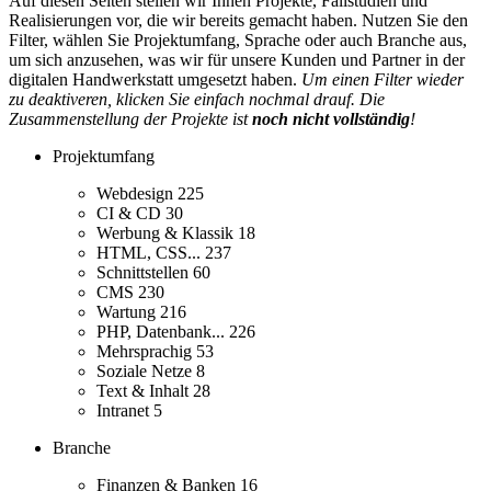
Auf diesen Seiten stellen wir Ihnen Projekte, Fallstudien und
Realisierungen vor, die wir bereits gemacht haben. Nutzen Sie den
Filter, wählen Sie Projektumfang, Sprache oder auch Branche aus,
um sich anzusehen, was wir für unsere Kunden und Partner in der
digitalen Handwerkstatt umgesetzt haben.
Um einen Filter wieder
zu deaktiveren, klicken Sie einfach nochmal drauf. Die
Zusammenstellung der Projekte ist
noch nicht vollständig
!
Projektumfang
Webdesign
225
CI & CD
30
Werbung & Klassik
18
HTML, CSS...
237
Schnittstellen
60
CMS
230
Wartung
216
PHP, Datenbank...
226
Mehrsprachig
53
Soziale Netze
8
Text & Inhalt
28
Intranet
5
Branche
Finanzen & Banken
16