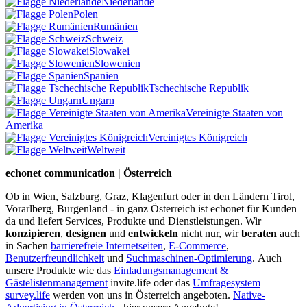
Niederlande
Polen
Rumänien
Schweiz
Slowakei
Slowenien
Spanien
Tschechische Republik
Ungarn
Vereinigte Staaten von
Amerika
Vereinigtes Königreich
Weltweit
echonet communication | Österreich
Ob in Wien, Salzburg, Graz, Klagenfurt oder in den Ländern Tirol,
Vorarlberg, Burgenland - in ganz Österreich ist echonet für Kunden
da und liefert Services, Produkte und Dienstleistungen. Wir
konzipieren
,
designen
und
entwickeln
nicht nur, wir
beraten
auch
in Sachen
barrierefreie Internetseiten
,
E-Commerce
,
Benutzerfreundlichkeit
und
Suchmaschinen-Optimierung
.
Auch
unsere Produkte wie das
Einladungsmanagement &
Gästelistenmanagement
invite.life oder das
Umfragesystem
survey.life
werden von uns in Österreich angeboten.
Native-