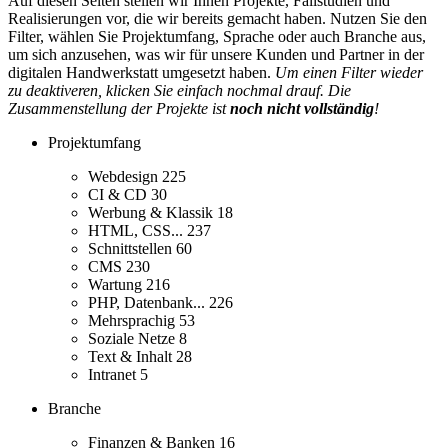
Auf diesen Seiten stellen wir Ihnen Projekte, Fallstudien und
Realisierungen vor, die wir bereits gemacht haben. Nutzen Sie den
Filter, wählen Sie Projektumfang, Sprache oder auch Branche aus,
um sich anzusehen, was wir für unsere Kunden und Partner in der
digitalen Handwerkstatt umgesetzt haben.
Um einen Filter wieder
zu deaktiveren, klicken Sie einfach nochmal drauf. Die
Zusammenstellung der Projekte ist
noch nicht vollständig
!
Projektumfang
Webdesign
225
CI & CD
30
Werbung & Klassik
18
HTML, CSS...
237
Schnittstellen
60
CMS
230
Wartung
216
PHP, Datenbank...
226
Mehrsprachig
53
Soziale Netze
8
Text & Inhalt
28
Intranet
5
Branche
Finanzen & Banken
16