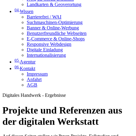
Landkarten & Geoverortung
04
Wissen
Barrierefrei / WAI
Suchmaschinen-Optimierung
Banner & Online-Werbung
Benutzerfreundliche Webseiten
E-Commerce & Online-Shops
Responsive Webdesign
Digitale Einladung
Internationalisierung
05
Agentur
06
Kontakt
Impressum
Anfahrt
AGB
Digitales Handwerk - Ergebnisse
Projekte und Referenzen aus
der digitalen Werkstatt