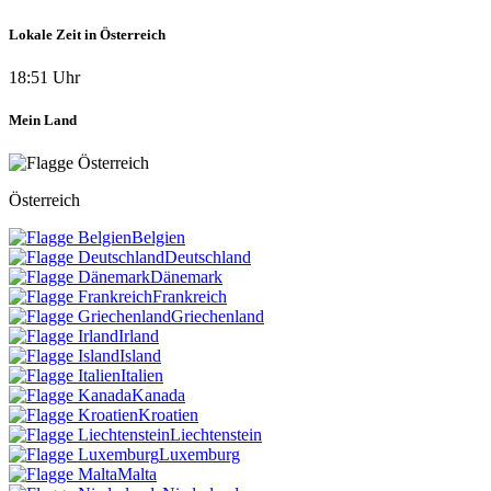
Lokale Zeit in Österreich
18:51 Uhr
Mein Land
Österreich
Belgien
Deutschland
Dänemark
Frankreich
Griechenland
Irland
Island
Italien
Kanada
Kroatien
Liechtenstein
Luxemburg
Malta