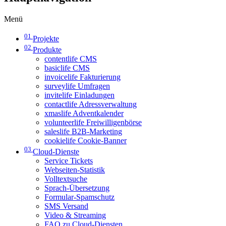
Menü
01
Projekte
02
Produkte
contentlife CMS
basiclife CMS
invoicelife Fakturierung
surveylife Umfragen
invitelife Einladungen
contactlife Adressverwaltung
xmaslife Adventkalender
volunteerlife Freiwilligenbörse
saleslife B2B-Marketing
cookielife Cookie-Banner
03
Cloud-Dienste
Service Tickets
Webseiten-Statistik
Volltextsuche
Sprach-Übersetzung
Formular-Spamschutz
SMS Versand
Video & Streaming
FAQ zu Cloud-Diensten