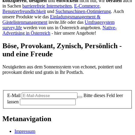
konzipieren
,
designen
und
entwickeln
nicht nur, wir
beraten
auch
in Sachen
barrierefreie Internetseiten
,
E-Commerce
,
Benutzerfreundlichkeit
und
Suchmaschinen-Optimierung
.
Auch
unsere Produkte wie das
Einladungsmanagement &
Gästelistenmanagement
invite.life oder das
Umfragesystem
survey.life
werden von uns in Österreich angeboten.
Native-
Advertising in Österreich
- hier unsere Angebote!
Böse, Provokant, Zynisch, Persönlich -
und eine Freude
Neuigkeiten aus dem Sonnensystem von echonet, pointiert und
provokant direkt und gratis in Ihr Postfach.
Datenschutz-Information zum Newsletter
E-Mail
Bitte dieses Feld leer
lassen
Metanavigation
Impressum