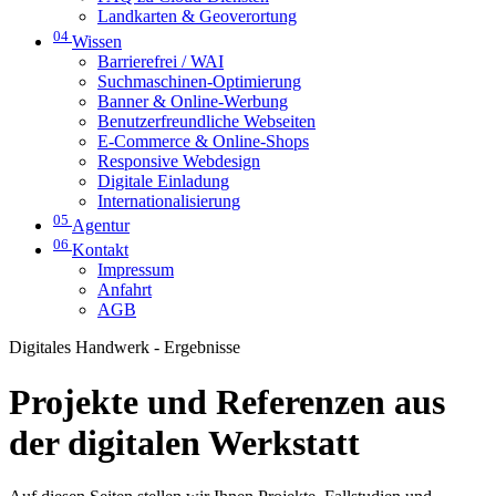
Landkarten & Geoverortung
04
Wissen
Barrierefrei / WAI
Suchmaschinen-Optimierung
Banner & Online-Werbung
Benutzerfreundliche Webseiten
E-Commerce & Online-Shops
Responsive Webdesign
Digitale Einladung
Internationalisierung
05
Agentur
06
Kontakt
Impressum
Anfahrt
AGB
Digitales Handwerk - Ergebnisse
Projekte und Referenzen aus
der digitalen Werkstatt