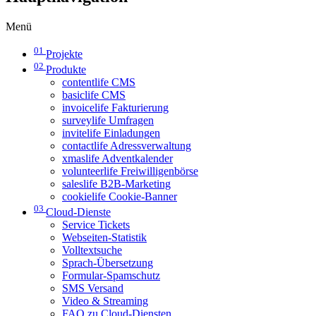
Menü
01
Projekte
02
Produkte
contentlife CMS
basiclife CMS
invoicelife Fakturierung
surveylife Umfragen
invitelife Einladungen
contactlife Adressverwaltung
xmaslife Adventkalender
volunteerlife Freiwilligenbörse
saleslife B2B-Marketing
cookielife Cookie-Banner
03
Cloud-Dienste
Service Tickets
Webseiten-Statistik
Volltextsuche
Sprach-Übersetzung
Formular-Spamschutz
SMS Versand
Video & Streaming
FAQ zu Cloud-Diensten