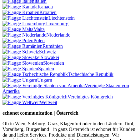
Italien
Kanada
Kroatien
Liechtenstein
Luxemburg
Malta
Niederlande
Polen
Rumänien
Schweiz
Slowakei
Slowenien
Spanien
Tschechische Republik
Ungarn
Vereinigte Staaten von
Amerika
Vereinigtes Königreich
Weltweit
echonet communication | Österreich
Ob in Wien, Salzburg, Graz, Klagenfurt oder in den Ländern Tirol,
Vorarlberg, Burgenland - in ganz Österreich ist echonet für Kunden
da und liefert Services, Produkte und Dienstleistungen. Wir